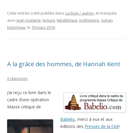
Cette entrée a été publiée dans
Lecture / autres
, et marquée
avec
Jean Guilaine
,
lecture
,
Néolithique
,
préhistoire
,
roman
historique
, le
10 mars 2016
.
A la grâce des hommes, de Hannah Kent
2 réponses
J’ai reçu ce livre dans le
cadre d’une opération
Masse critique de
Babelio
, merci à eux et aux
éditions des
Presses de la Cité
!