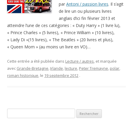
atteindre l’une de ces catégories : « Duty Harry » (1 livre lu),
« Prince Charles » (5 livres), « Prince William » (10 livres),
« Lady Di »(15 livres), « The Beatles » (20 livres et plus),
« Queen Mom » (au moins un livre en VO)…
Cette entrée a été publiée dans
Lecture / autres
, et marquée
avec
Grande-Bretagne
,
Irlande
,
lecture
,
Peter Tremayne
,
polar
,
roman historique
, le
19 septembre 2012
.
Rechercher :
LES DERNIERS ARTICLES
Androcur, audience du 7 avril 2025 à Poitiers, délibéré du 2 juin