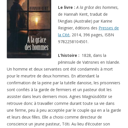
Le livre :
A la grâce des hommes
,
de Hannah Kent, traduit de
l’Anglais (Australie) par Karine
Reignier, éditions des
Presses de
la Cité
, 2014, 396 pages, ISBN
9782258104501.
L’histoire :
1828, dans la
péninsule de Vatnsnes en Islande.
Un homme et deux servantes ont été condamnés à mort
pour le meurtre de deux hommes. En attendant la
confirmation de la peine par la tutelle danoise, les prisonniers
sont confiés à la garde de fermiers et un pasteur doit les
assister dans leurs derniers mois.
Agnes Magnúsdóttir se
retrouve donc à travailler comme durant toute sa vie dans
une ferme, peu à peu acceptée par le couple qui en a la garde
et leurs deux filles. Elle a choisi comme directeur de
conscience un jeune pasteur,
Tóti
. Au lieu d’écouter son