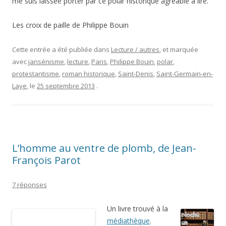
me suis laissée porter par ce polar historique agréable à lire.
Les croix de paille de Philippe Bouin
Cette entrée a été publiée dans
Lecture / autres
, et marquée
avec
jansénisme
,
lecture
,
Paris
,
Philippe Bouin
,
polar
,
protestantisme
,
roman historique
,
Saint-Denis
,
Saint-Germain-en-
Laye
, le
25 septembre 2013
.
L’homme au ventre de plomb, de Jean-
François Parot
7 réponses
Un livre trouvé à la
médiathèque
.