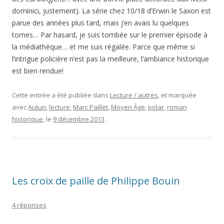
dominici, justement). La série chez 10/18 d’Erwin le Saxon est
parue des années plus tard, mais j’en avais lu quelques
tomes… Par hasard, je suis tombée sur le premier épisode à
la médiathèque… et me suis régalée. Parce que même si
l’intrigue policière n’est pas la meilleure, l’ambiance historique
est bien rendue!
Cette entrée a été publiée dans
Lecture / autres
, et marquée
avec
Autun
,
lecture
,
Marc Paillet
,
Moyen Âge
,
polar
,
roman
historique
, le
9 décembre 2013
.
Les croix de paille de Philippe Bouin
4 réponses