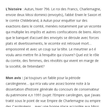
L’histoire
: Autun, hiver 796. Le roi des Francs, Charlemagne,
envoie deux Missi dominici (envoyés), l’abbé Erwin le Saxon et
le comte Childebrand, à Autun pour enquêter sur des
exactions dans le comté, menées notamment par un vicomte
qui multiplie les impôts et autres confiscations de biens. Alors
que le banquet d’accueil des envoyés se déroule avec forces
plats et divertissements, le vicomte est retrouvé mort…
empoisonné et avec un coup sur la tête. Le meurtrier a-t-il
voulu ainsi mettre fin à l’enquête qui s’ouvre? Quel est le rôle
du comte, des femmes, des révoltés qui vivent en marge de
la société, de l’intendant?
Mon avis :
j’ai toujours un faible pour la période
carolingienne… qui m’a valu une assez bonne note à la
dissertation d’histoire générale du concours de conservateur
du patrimoine e,n 1991 (sujet: l’Empire carolingien, que j’avais
traité sous le point de vue Empire de Charlemagne ou empire
des Carolingiens… avec une bonne place accordée aux Missi