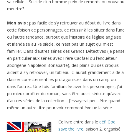
Mon avis
: pas facile de s’y retrouver au début du livre dans
cette foison de personnages, de réussir à les situer dans l’une
ou l’autre tendance, surtout que l’histoire de l’église anglaise
et irlandaise au 7e siècle, ce n’est pas un sujet qui m’est
familier. Dans d’autres séries des Grands Détectives (je pense
en particulier aux séries avec Frère Cadfael ou l’enquêteur
aborigène Napoléon Bonaparte), des plans ou des croquis
aident à s’y retrouver, un tableau ici aurait grandement aidé à
classer correctement les protagonistes dans un camp ou
dans l’autre… Une fois familiarisée avec les personnages, j’ai
pu mieux profiter du roman, sans être aussi séduite qu’avec
d’autres séries de la collection… J’essayerai peut-être quand
même un autre titre pour voir comment évolue la série…
Ce livre entre dans le
défi God
save the livre
, saison 2, organisé
par
Antoni / passion livres
. Il s’agit
de lire un ou plusieurs livres
anglais d’ici fin février 2013 et