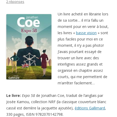
2 réponses
Un livre acheté en librairie lors
de sa sortie… il m’a fallu un
moment pour en venir à bout,
les livres «
basse vision
» sont
plus faciles pour moi en ce
moment, il n’y a pas photo!
J’avais pourtant essayé de
trouver un livre avec des
interlignes assez grands et
organisé en chapitre assez
courts, qui me permettent de
m’arrêter facilement…
Le livre:
Expo 58
de Jonathan Coe, t
raduit de l’anglais par
Josée Kamou, collection NRF (la classique couverture blanc
cassé est derrière la jacquette ajoutée),
éditions Gallimard
,
330 pages, ISBN 9782070142798.