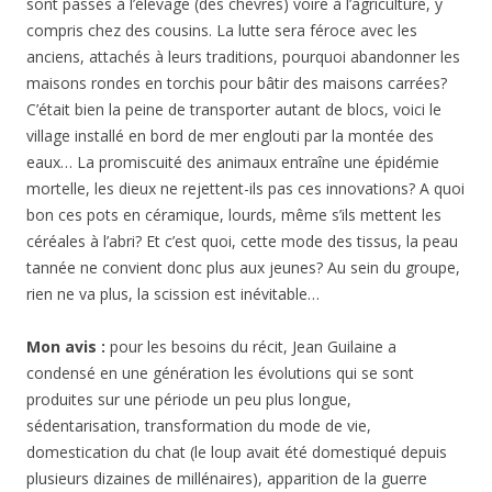
sont passés à l’élevage (des chèvres) voire à l’agriculture, y
compris chez des cousins. La lutte sera féroce avec les
anciens, attachés à leurs traditions, pourquoi abandonner les
maisons rondes en torchis pour bâtir des maisons carrées?
C’était bien la peine de transporter autant de blocs, voici le
village installé en bord de mer englouti par la montée des
eaux… La promiscuité des animaux entraîne une épidémie
mortelle, les dieux ne rejettent-ils pas ces innovations? A quoi
bon ces pots en céramique, lourds, même s’ils mettent les
céréales à l’abri? Et c’est quoi, cette mode des tissus, la peau
tannée ne convient donc plus aux jeunes? Au sein du groupe,
rien ne va plus, la scission est inévitable…
Mon avis :
pour les besoins du récit, Jean Guilaine a
condensé en une génération les évolutions qui se sont
produites sur une période un peu plus longue,
sédentarisation, transformation du mode de vie,
domestication du chat (le loup avait été domestiqué depuis
plusieurs dizaines de millénaires), apparition de la guerre