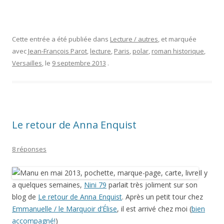
Cette entrée a été publiée dans
Lecture / autres
, et marquée
avec
Jean-François Parot
,
lecture
,
Paris
,
polar
,
roman historique
,
Versailles
, le
9 septembre 2013
.
Le retour de Anna Enquist
8 réponses
Il y
a quelques semaines,
Nini 79
parlait très joliment sur son
blog de
Le retour de Anna Enquist
. Après un petit tour chez
Emmanuelle / le Marquoir d’Élise
, il est arrivé chez moi (
bien
accompagné!
)
Le livre
:
Le retour
de Anna Enquist, traduit du néerlandais
par Isabelle Rosselin, collection Babel, n° 960, éditions Actes