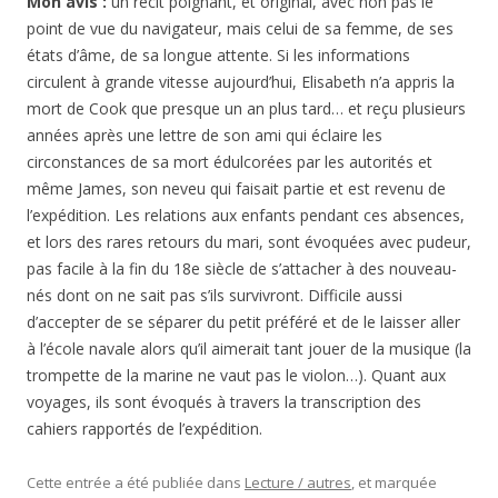
circulent à grande vitesse aujourd’hui, Elisabeth n’a appris la
mort de Cook que presque un an plus tard… et reçu plusieurs
années après une lettre de son ami qui éclaire les
circonstances de sa mort édulcorées par les autorités et
même James, son neveu qui faisait partie et est revenu de
l’expédition. Les relations aux enfants pendant ces absences,
et lors des rares retours du mari, sont évoquées avec pudeur,
pas facile à la fin du 18e siècle de s’attacher à des nouveau-
nés dont on ne sait pas s’ils survivront. Difficile aussi
d’accepter de se séparer du petit préféré et de le laisser aller
à l’école navale alors qu’il aimerait tant jouer de la musique (la
trompette de la marine ne vaut pas le violon…). Quant aux
voyages, ils sont évoqués à travers la transcription des
cahiers rapportés de l’expédition.
Cette entrée a été publiée dans
Lecture / autres
, et marquée
avec
Anna Enquist
,
James Cook
,
lecture
,
marine
,
mère
,
roman
historique
, le
1 juillet 2013
.