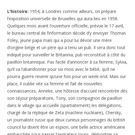
L’histoire:
1954, à Londres comme ailleurs, on prépare
l’exposition universelle de Bruxelles qui aura lieu en 1958.
Quelques mois avant l’ouverture officielle, prévue le 17 avril,
le bureau central de l’information décide d’y envoyer Thomas
Foley, jeune papa mais qui a pour lui dévoir une mère
d’origine belge et un père qui a tenu un pub. Il sera donc tout
indiqué pour surveiller le Britannia, pub reconstitué à côté du
pavillon britannique. Pas facile d’annoncer à sa femme, Sylvia,
qu’il va l’abandonner pour six mois avec le bébé, qu’il ne
pourra guerre revenir qu’une fois pour un week-end. Mais sur
place, il oublie vite sa femme et fait de nouvelles
connaissances, Anneke, une hôtesse d’accueil rencontrée dès
son séjour préparatoire, Tony, son compagnon de pavillon
dans le village qui accueille (spartiatement) les délégations,
chargé de la réplique de Zeta (machine nucléaire), Chersky,
un journaliste russe que deux curieux personnages du british
council lui disent être un espion, une belle actrice américaine
embauchée pour passer l’aspirateur (oups, démontrer sa