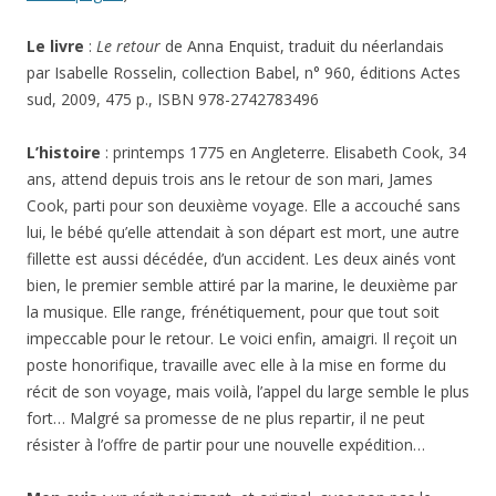
sud, 2009, 475 p., ISBN 978-2742783496
L’histoire
: printemps 1775 en Angleterre. Elisabeth Cook, 34
ans, attend depuis trois ans le retour de son mari, James
Cook, parti pour son deuxième voyage. Elle a accouché sans
lui, le bébé qu’elle attendait à son départ est mort, une autre
fillette est aussi décédée, d’un accident. Les deux ainés vont
bien, le premier semble attiré par la marine, le deuxième par
la musique. Elle range, frénétiquement, pour que tout soit
impeccable pour le retour. Le voici enfin, amaigri. Il reçoit un
poste honorifique, travaille avec elle à la mise en forme du
récit de son voyage, mais voilà, l’appel du large semble le plus
fort… Malgré sa promesse de ne plus repartir, il ne peut
résister à l’offre de partir pour une nouvelle expédition…
Mon avis :
un récit poignant, et original, avec non pas le
point de vue du navigateur, mais celui de sa femme, de ses
états d’âme, de sa longue attente. Si les informations