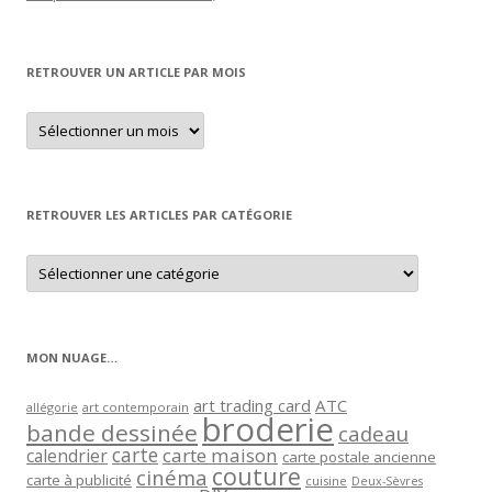
Retrouver
un
article
par
mois
RETROUVER LES ARTICLES PAR CATÉGORIE
Retrouver
les
articles
par
catégorie
MON NUAGE…
art trading card
ATC
allégorie
art contemporain
broderie
bande dessinée
cadeau
carte
carte maison
calendrier
carte postale ancienne
couture
cinéma
carte à publicité
cuisine
Deux-Sèvres
DIY
exposition
festival
famille
deuxième guerre mondiale
fleur
lecture
jardin
marque-page
monument commémoratif
patrimoine
Paris
oiseau
papier maison
pochette