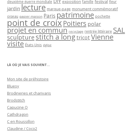
point de croix
Poitiers
polar
projet en commun
SAL
rentrée littéraire
recyclage
stitch a long
Vienne
sculpture
tricot
visite
États-Unis
église
LÀ OÙ JE VAIS SOUVENT…
Mon site de préhistoire
Bluesy
Brodineries et charivaris
Brodstitch
Capucine O
Cathdragon
C en Roussillon
Claudine / Coco2
Coccinelle Poitiers
Criquette
Dalinele