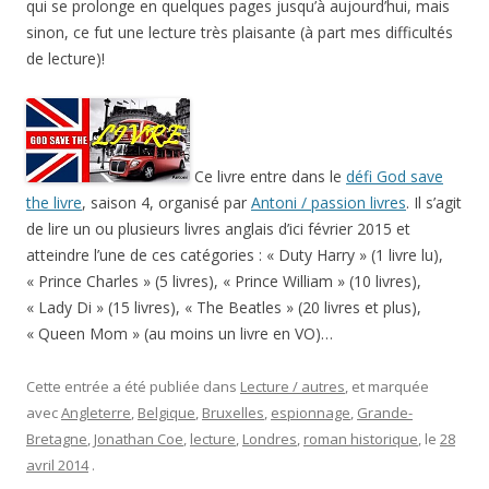
qui se prolonge en quelques pages jusqu’à aujourd’hui, mais
sinon, ce fut une lecture très plaisante (à part mes difficultés
de lecture)!
Ce livre entre dans le
défi God save
the livre
, saison 4, organisé par
Antoni / passion livres
. Il s’agit
de lire un ou plusieurs livres anglais d’ici février 2015 et
atteindre l’une de ces catégories : « Duty Harry » (1 livre lu),
« Prince Charles » (5 livres), « Prince William » (10 livres),
« Lady Di » (15 livres), « The Beatles » (20 livres et plus),
« Queen Mom » (au moins un livre en VO)…
Cette entrée a été publiée dans
Lecture / autres
, et marquée
avec
Angleterre
,
Belgique
,
Bruxelles
,
espionnage
,
Grande-
Bretagne
,
Jonathan Coe
,
lecture
,
Londres
,
roman historique
, le
28
avril 2014
.