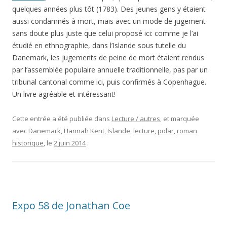
quelques années plus tôt (1783). Des jeunes gens y étaient
aussi condamnés à mort, mais avec un mode de jugement
sans doute plus juste que celui proposé ici: comme je l’ai
étudié en ethnographie, dans l’Islande sous tutelle du
Danemark, les jugements de peine de mort étaient rendus
par l’assemblée populaire annuelle traditionnelle, pas par un
tribunal cantonal comme ici, puis confirmés à Copenhague.
Un livre agréable et intéressant!
Cette entrée a été publiée dans
Lecture / autres
, et marquée
avec
Danemark
,
Hannah Kent
,
Islande
,
lecture
,
polar
,
roman
historique
, le
2 juin 2014
.
Expo 58 de Jonathan Coe