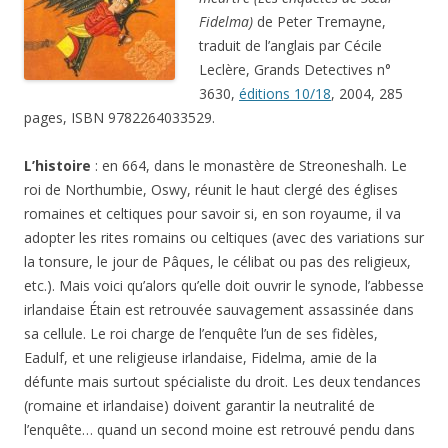
3630,
éditions 10/18
, 2004, 285
pages, ISBN 9782264033529.
L’histoire
: en 664, dans le monastère de Streoneshalh. Le
roi de Northumbie, Oswy, réunit le haut clergé des églises
romaines et celtiques pour savoir si, en son royaume, il va
adopter les rites romains ou celtiques (avec des variations sur
la tonsure, le jour de Pâques, le célibat ou pas des religieux,
etc.). Mais voici qu’alors qu’elle doit ouvrir le synode, l’abbesse
irlandaise Étain est retrouvée sauvagement assassinée dans
sa cellule. Le roi charge de l’enquête l’un de ses fidèles,
Eadulf, et une religieuse irlandaise, Fidelma, amie de la
défunte mais surtout spécialiste du droit. Les deux tendances
(romaine et irlandaise) doivent garantir la neutralité de
l’enquête… quand un second moine est retrouvé pendu dans
sa cellule… Suicide d’un homme plein de remords ou nouveau
meurtre?