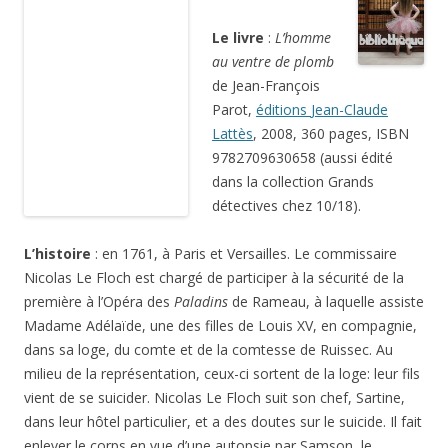
Le livre
:
L’homme
au ventre de plomb
de Jean-François Parot,
éditions
Jean-Claude
Lattès
, 2008, 360 pages, ISBN 9782709630658 (aussi édité
dans la collection Grands détectives chez 10/18).
L’histoire
: en 1761, à Paris et Versailles. Le commissaire
Nicolas Le Floch est chargé de participer à la sécurité de la
première à l’Opéra des
Paladins
de Rameau, à laquelle assiste
Madame Adélaïde, une des filles de Louis XV, en compagnie,
dans sa loge, du comte et de la comtesse de Ruissec. Au
milieu de la représentation, ceux-ci sortent de la loge: leur fils
vient de se suicider. Nicolas Le Floch suit son chef, Sartine,
dans leur hôtel particulier, et a des doutes sur le suicide. Il fait
enlever le corps en vue d’une autopsie par Samson, le
bourreau, mais est empêché. Il a cependant pu constater que
la victime avait été torturée, forcée à avaler du plomb. La
comtesse de Ruissec, qui lui avait donné rendez-vous, est à