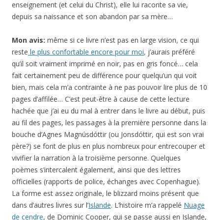
enseignement (et celui du Christ), elle lui raconte sa vie,
depuis sa naissance et son abandon par sa mère…
Mon avis:
même si ce livre n’est pas en large vision, ce qui
reste
le plus confortable encore pour moi
, j’aurais préféré
qu’il soit vraiment imprimé en noir, pas en gris foncé… cela
fait certainement peu de différence pour quelqu’un qui voit
bien, mais cela m’a contrainte à ne pas pouvoir lire plus de 10
pages d’affilée… C’est peut-être à cause de cette lecture
hachée que j’ai eu du mal à entrer dans le livre au début, puis
au fil des pages, les passages à la première personne dans la
bouche d’
Agnes Magnúsdóttir
(ou Jons
dóttir, qui est son vrai
père?) se font de plus en plus nombreux pour entrecouper et
vivifier la narration à la troisième personne. Quelques
poèmes s’intercalent également, ainsi que des lettres
officielles (rapports de police, échanges avec Copenhague).
La forme est assez originale, le blizzard moins présent que
dans d’autres livres sur l’
Islande
.
L’histoire m’a rappelé
Nuage
de cendre
, de Dominic Cooper, qui se passe aussi en Islande,