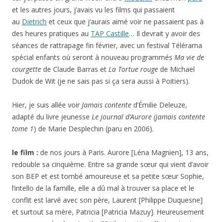
et les autres jours, j’avais vu les films qui passaient
au
Dietrich
et ceux que j’aurais aimé voir ne passaient pas à
des heures pratiques au
TAP Castille
… Il devrait y avoir des
séances de rattrapage fin février, avec un festival Télérama
spécial enfants où seront à nouveau programmés
Ma vie de
courgette
de Claude Barras et
La Tortue rouge
de Michael
Dudok de Wit (je ne sais pas si ça sera aussi à Poitiers).
Hier, je suis allée voir
Jamais contente
d’Émilie Deleuze,
adapté du livre jeunesse
Le j
ournal d’Aurore (jamais contente
tome 1
) de
Marie Desplechin (paru en 2006).
le film :
de nos jours à Paris. Aurore [Léna Magnien], 13 ans,
redouble sa cinquième. Entre sa grande sœur qui vient d’avoir
son BEP et est tombé amoureuse et sa petite sœur Sophie,
l’intello de la famille, elle a dû mal à trouver sa place et le
conflit est larvé avec son père, Laurent [Philippe Duquesne]
et surtout sa mère, Patricia [Patricia Mazuy]. Heureusement