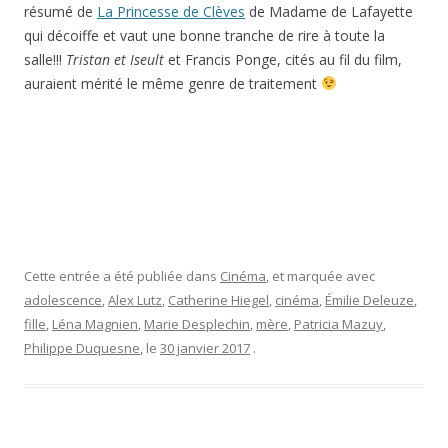
résumé de
La Princesse de Clèves
de Madame de Lafayette
qui décoiffe et vaut une bonne tranche de rire à toute la
salle!!!
Tristan et Iseult
et Francis Ponge, cités au fil du film,
auraient mérité le même genre de traitement
Cette entrée a été publiée dans
Cinéma
, et marquée avec
adolescence
,
Alex Lutz
,
Catherine Hiegel
,
cinéma
,
Émilie Deleuze
,
fille
,
Léna Magnien
,
Marie Desplechin
,
mère
,
Patricia Mazuy
,
Philippe Duquesne
, le
30 janvier 2017
.