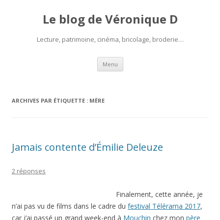
Le blog de Véronique D
Lecture, patrimoine, cinéma, bricolage, broderie…
Aller
Menu
au
contenu
ARCHIVES PAR ÉTIQUETTE :
MÈRE
Jamais contente d’Émilie Deleuze
2 réponses
Finalement, cette année, je
n’ai pas vu de films dans le cadre du
festival Télérama 2017
,
car j’ai passé un grand week-end à
Mouchin
chez mon
père