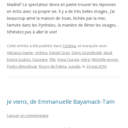
Madrid? Le spectateur devra en partie trouver les réponses
en écho avec sa propre vie. Il y a de très belles images, j’ai
beaucoup aimé la maison de Xoan, léchée par la mer,
l’arrivée dans les Pyrénées, la manière de filmer les visages…
N’hésitez pas à aller le voir!
Cette entrée a été publiée dans
Cinéma
, et marquée avec
Adriana Ugarte
,
cinéma
,
Daniel Grao
,
Dario Grandinetti
,
deuil
,
Emma Suárez
,
Espagne
,
fille
,
Inma Cuesta
,
mère
,
Michelle Jenner
,
Pedro Almodóvar
,
Rossy de Palma
,
suicide
, le
23 mai 2016
.
Je viens, de Emmanuelle Bayamack-Tam
Laisser un commentaire