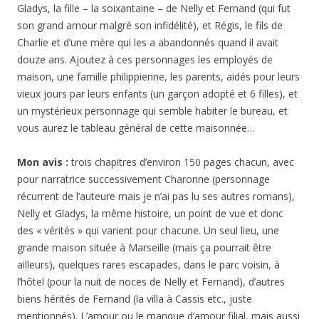
Gladys, la fille – la soixantaine – de Nelly et Fernand (qui fut
son grand amour malgré son infidélité), et Régis, le fils de
Charlie et d’une mère qui les a abandonnés quand il avait
douze ans. Ajoutez à ces personnages les employés de
maison, une famille philippienne, les parents, aidés pour leurs
vieux jours par leurs enfants (un garçon adopté et 6 filles), et
un mystérieux personnage qui semble habiter le bureau, et
vous aurez le tableau général de cette maisonnée…
Mon avis :
trois chapitres d’environ 150 pages chacun, avec
pour narratrice successivement Charonne (personnage
récurrent de l’auteure mais je n’ai pas lu ses autres romans),
Nelly et Gladys, la même histoire, un point de vue et donc
des « vérités » qui varient pour chacune. Un seul lieu, une
grande maison située à Marseille (mais ça pourrait être
ailleurs), quelques rares escapades, dans le parc voisin, à
l’hôtel (pour la nuit de noces de Nelly et Fernand), d’autres
biens hérités de Fernand (la villa à Cassis etc., juste
mentionnés). L’amour ou le manque d’amour filial, mais aussi