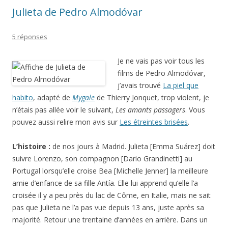
Julieta de Pedro Almodóvar
5 réponses
Je ne vais pas voir tous les
films de Pedro Almodóvar,
j’avais trouvé
La piel que
habito
, adapté de
Mygale
de Thierry Jonquet, trop violent, je
n’étais pas allée voir le suivant,
Les amants passagers
. Vous
pouvez aussi relire mon avis sur
Les étreintes brisées
.
L’histoire :
de nos jours à Madrid. Julieta [Emma Suárez] doit
suivre Lorenzo, son compagnon [Dario Grandinetti] au
Portugal lorsqu’elle croise Bea [Michelle Jenner] la meilleure
amie d’enfance de sa fille Antía. Elle lui apprend qu’elle l’a
croisée il y a peu près du lac de Côme, en Italie, mais ne sait
pas que Julieta ne l’a pas vue depuis 13 ans, juste après sa
majorité. Retour une trentaine d’années en arrière. Dans un