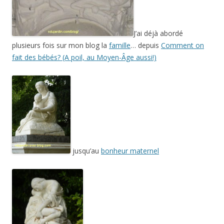
J’ai déjà abordé
plusieurs fois sur mon blog la
famille
… depuis
Comment on
fait des bébés? (A poil, au Moyen-Âge aussi!)
jusqu’au
bonheur maternel