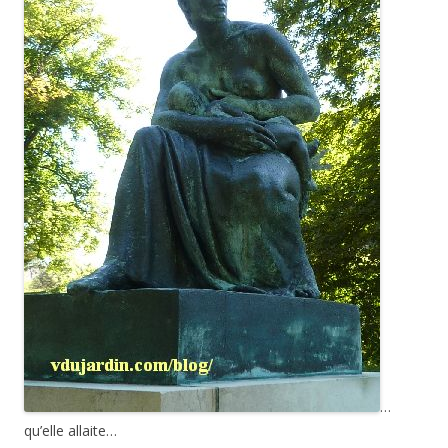
…
qu’elle allaite…