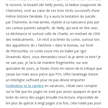
le racisme, la beauté (de Nelly jeune), la laideur (supposée de
Charonne), sont au cœur de ces trois récits successifs d’une
même histoire familiale. Il y a aussi la tentation du suicide :
par Charonne, la mal-aimée, rejetée à sa naissance puis par
ses curieux parents adoptifs, de Nelly, qui veut en finir avec
sa déchéance et surtout celle de Charlie, en mettant de côté
des médicaments… Un récit à la limite du conte, surtout lors
des apparitions du « fantôme » dans le bureau, sur fond
de
Petrouchka
, ce conte russe mis en ballet par Igor
Stravinski. Alors, vous demandez-vous? Ai-je aimé ce livre? Je
ne sais pas, je l’ai lu de manière fragmentée, sur une
quinzaine de jours, je l’avais choisi en raison de la critique que
j’avais lue mais aussi parce que POL offre l’avantage d’avoir
un interligne suffisant pour ne pas devoir emporter
l’ordinateur et la caméra
en vacances, c’était sans compter
sur le fait que les pages ne sont pas assez opaques et que le
texte du verso des pages brouille ma lecture, impossible de
lire plus de quinze à vingt pages à la fois, cela n’aide pas pour