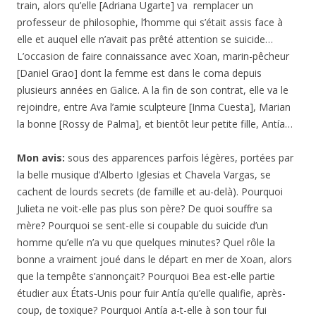
train, alors qu’elle [Adriana Ugarte] va remplacer un
professeur de philosophie, l’homme qui s’était assis face à
elle et auquel elle n’avait pas prêté attention se suicide…
L’occasion de faire connaissance avec Xoan, marin-pêcheur
[Daniel Grao] dont la femme est dans le coma depuis
plusieurs années en Galice. A la fin de son contrat, elle va le
rejoindre, entre Ava l’amie sculpteure [Inma Cuesta], Marian
la bonne [Rossy de Palma], et bientôt leur petite fille, Antía…
Mon avis:
sous des apparences parfois légères, portées par
la belle musique d’Alberto Iglesias et Chavela Vargas, se
cachent de lourds secrets (de famille et au-delà). Pourquoi
Julieta ne voit-elle pas plus son père? De quoi souffre sa
mère? Pourquoi se sent-elle si coupable du suicide d’un
homme qu’elle n’a vu que quelques minutes? Quel rôle la
bonne a vraiment joué dans le départ en mer de Xoan, alors
que la tempête s’annonçait? Pourquoi Bea est-elle partie
étudier aux États-Unis pour fuir Antía qu’elle qualifie, après-
coup, de toxique? Pourquoi Antía a-t-elle à son tour fui