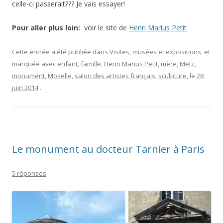
celle-ci passerait??? Je vais essayer!
Pour aller plus loin:
voir le site de
Henri Marius Petit
Cette entrée a été publiée dans
Visites, musées et expositions
, et
marquée avec
enfant
,
famille
,
Henri Marius Petit
,
mère
,
Metz
,
monument
,
Moselle
,
salon des artistes français
,
sculpture
, le
28
juin 2014
.
Le monument au docteur Tarnier à Paris
5 réponses