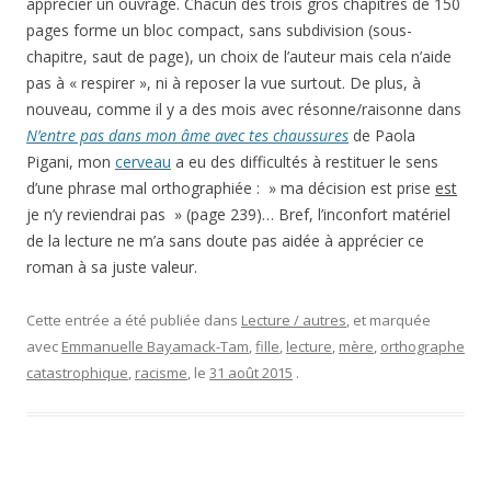
apprécier un ouvrage. Chacun des trois gros chapitres de 150
pages forme un bloc compact, sans subdivision (sous-
chapitre, saut de page), un choix de l’auteur mais cela n’aide
pas à « respirer », ni à reposer la vue surtout. De plus, à
nouveau, comme il y a des mois avec résonne/raisonne dans
N’entre pas dans mon âme avec tes chaussures
de Paola
Pigani, mon
cerveau
a eu des difficultés à restituer le sens
d’une phrase mal orthographiée : » ma décision est prise
est
je n’y reviendrai pas » (page 239)… Bref, l’inconfort matériel
de la lecture ne m’a sans doute pas aidée à apprécier ce
roman à sa juste valeur.
Cette entrée a été publiée dans
Lecture / autres
, et marquée
avec
Emmanuelle Bayamack-Tam
,
fille
,
lecture
,
mère
,
orthographe
catastrophique
,
racisme
, le
31 août 2015
.