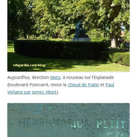
Aujourd’hui, direction
Metz
, à nouveau sur l’Esplanade
(boulevard Poincarré, revoir le
cheval de Fratin
et
Paul
Verlaine par James Vibert
).