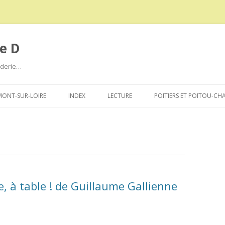
e D
roderie…
Aller
au
ONT-SUR-LOIRE
INDEX
LECTURE
POITIERS ET POITOU-CH
contenu
, à table ! de Guillaume Gallienne