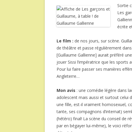
Sortie 
Les gar
Gallien
écrite e
Le film :
de nos jours, sur scène. Guill
de théâtre et passe régulièrement dans
[Guillaume Gallienne] aurait préféré une 
jouer Sissi l’impératrice que les sports 
Pour lui faire passer ses manières effé
Angleterre…
Mon avis
: une comédie légère dans laq
adolescent mais aussi et surtout celui 
une fille, est-il vraiment homosexuel, 
tante, ses compagnons d’internat) semb
(hétéro) final! La scène du conseil de rév
par en bégayer lui-même), le voici ré