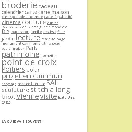
broderie
cadeau
carte
carte maison
calendrier
carte postale ancienne
carte à publicité
couture
cinéma
cuisine
deuxième guerre mondiale
Deux-Sèvres
DIY
exposition
festival
famille
fleur
lecture
jardin
marque-page
monument commémoratif
oiseau
Paris
papier maison
patrimoine
pochette
point de croix
Poitiers
polar
projet en commun
SAL
rentrée littéraire
recyclage
stitch a long
sculpture
Vienne
visite
tricot
États-Unis
église
LÀ OÙ JE VAIS SOUVENT…