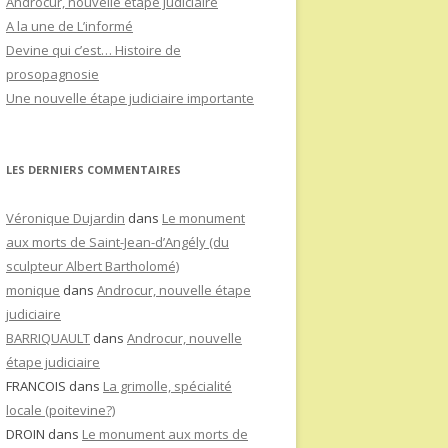
Androcur, nouvelle étape judiciaire
A la une de L’informé
Devine qui c’est… Histoire de
prosopagnosie
Une nouvelle étape judiciaire importante
LES DERNIERS COMMENTAIRES
Véronique Dujardin
dans
Le monument
aux morts de Saint-Jean-d’Angély (du
sculpteur Albert Bartholomé)
monique
dans
Androcur, nouvelle étape
judiciaire
BARRIQUAULT
dans
Androcur, nouvelle
étape judiciaire
FRANCOIS
dans
La grimolle, spécialité
locale (poitevine?)
DROIN
dans
Le monument aux morts de