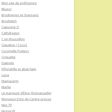
Mon site de préhistoire
Bluesy
Brodineries et charivaris
Brodstitch
Capucine O
Cathdragon
C en Roussillon
Claudine / Coco2
Coccinelle Poitiers
Criquette
Dalinele
Effondrille et abat-faim
Luna
Mamazerty
Marlie
Le marquoir d’Elise (Emmanuelle)
Monsieur Echo de Centre presse
Nini 79
Niunia18