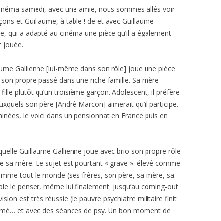
cinéma samedi, avec une amie, nous sommes allés voir
çons et Guillaume, à table ! de et avec Guillaume
ne, qui a adapté au cinéma une pièce qu’il a également
t jouée.
aume Gallienne [lui-même dans son rôle] joue une pièce
 son propre passé dans une riche famille. Sa mère
fille plutôt qu’un troisième garçon. Adolescent, il préfère
auxquels son père [André Marcon] aimerait qu’il participe.
minées, le voici dans un pensionnat en France puis en
uelle Guillaume Gallienne joue avec brio son propre rôle
de sa mère. Le sujet est pourtant « grave »: élevé comme
comme tout le monde (ses frères, son père, sa mère, sa
le le penser, même lui finalement, jusqu’au coming-out
ision est très réussie (le pauvre psychiatre militaire finit
formé… et avec des séances de psy. Un bon moment de