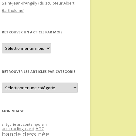
Saint-Jean-d’Angély (du sculpteur Albert
Bartholomé)
RETROUVER UN ARTICLE PAR MOIS
Retrouver
un
article
par
mois
RETROUVER LES ARTICLES PAR CATÉGORIE
Retrouver
les
articles
par
catégorie
MON NUAGE…
allégorie
art contemporain
art trading card
ATC
bande dessinée