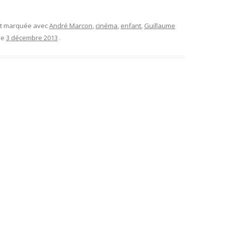
et marquée avec
André Marcon
,
cinéma
,
enfant
,
Guillaume
 le
3 décembre 2013
.