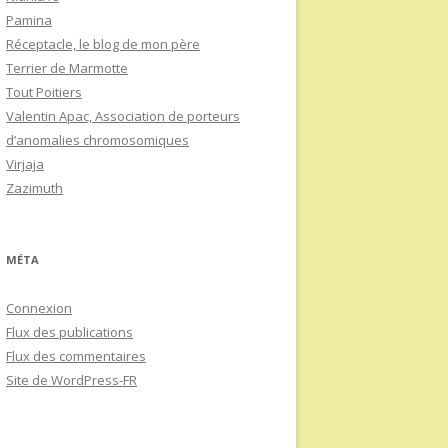
Pamina
Réceptacle, le blog de mon père
Terrier de Marmotte
Tout Poitiers
Valentin Apac, Association de porteurs
d’anomalies chromosomiques
Virjaja
Zazimuth
MÉTA
Connexion
Flux des publications
Flux des commentaires
Site de WordPress-FR