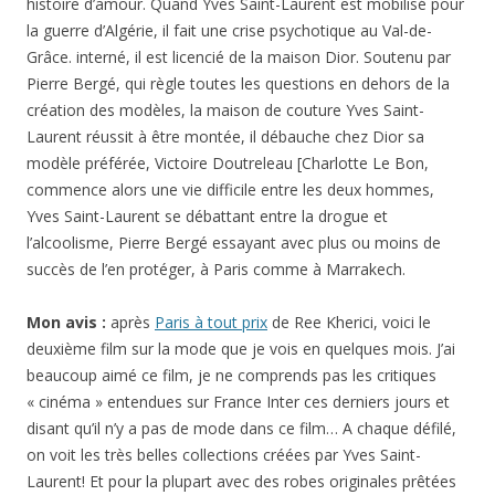
histoire d’amour. Quand Yves Saint-Laurent est mobilisé pour
la guerre d’Algérie, il fait une crise psychotique au Val-de-
Grâce. interné, il est licencié de la maison Dior. Soutenu par
Pierre Bergé, qui règle toutes les questions en dehors de la
création des modèles, la maison de couture Yves Saint-
Laurent réussit à être montée, il débauche chez Dior sa
modèle préférée, Victoire Doutreleau [Charlotte Le Bon,
commence alors une vie difficile entre les deux hommes,
Yves Saint-Laurent se débattant entre la drogue et
l’alcoolisme, Pierre Bergé essayant avec plus ou moins de
succès de l’en protéger, à Paris comme à Marrakech.
Mon avis :
après
Paris à tout prix
de Ree Kherici, voici le
deuxième film sur la mode que je vois en quelques mois. J’ai
beaucoup aimé ce film, je ne comprends pas les critiques
« cinéma » entendues sur France Inter ces derniers jours et
disant qu’il n’y a pas de mode dans ce film… A chaque défilé,
on voit les très belles collections créées par Yves Saint-
Laurent! Et pour la plupart avec des robes originales prêtées