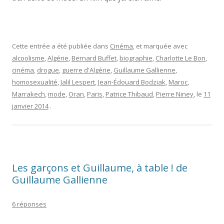
Cette entrée a été publiée dans
Cinéma
, et marquée avec
alcoolisme
,
Algérie
,
Bernard Buffet
,
biographie
,
Charlotte Le Bon
,
cinéma
,
drogue
,
guerre d'Algérie
,
Guillaume Gallienne
,
homosexualité
,
Jalil Lespert
,
Jean-Édouard Bodziak
,
Maroc
,
Marrakech
,
mode
,
Oran
,
Paris
,
Patrice Thibaud
,
Pierre Niney
, le
11
janvier 2014
.
Les garçons et Guillaume, à table ! de
Guillaume Gallienne
6 réponses