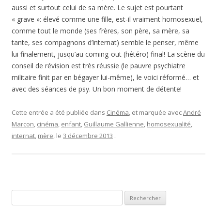
aussi et surtout celui de sa mère. Le sujet est pourtant
« grave »: élevé comme une fille, est-il vraiment homosexuel,
comme tout le monde (ses frères, son père, sa mère, sa
tante, ses compagnons d’internat) semble le penser, même
lui finalement, jusqu’au coming-out (hétéro) final! La scène du
conseil de révision est très réussie (le pauvre psychiatre
militaire finit par en bégayer lui-même), le voici réformé… et
avec des séances de psy. Un bon moment de détente!
Cette entrée a été publiée dans
Cinéma
, et marquée avec
André
Marcon
,
cinéma
,
enfant
,
Guillaume Gallienne
,
homosexualité
,
internat
,
mère
, le
3 décembre 2013
.
Rechercher :