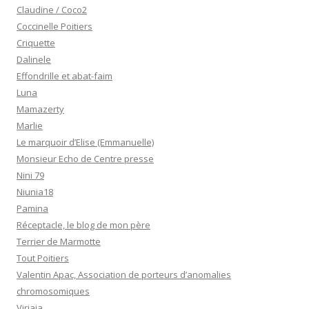
Claudine / Coco2
Coccinelle Poitiers
Criquette
Dalinele
Effondrille et abat-faim
Luna
Mamazerty
Marlie
Le marquoir d’Elise (Emmanuelle)
Monsieur Echo de Centre presse
Nini 79
Niunia18
Pamina
Réceptacle, le blog de mon père
Terrier de Marmotte
Tout Poitiers
Valentin Apac, Association de porteurs d’anomalies
chromosomiques
Virjaja