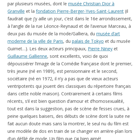
par plusieurs musées, dont le
musée Christian Dior à
Granville
et la
fondation Pierre-Berger-Yves-Saint-Laurent
(il
faudrait que j’y aille un jour, c’est dans le 16e arrondissement,
à l’angle de la rue Léonce-Reynaud et de l’avenue Marceau, à
deux pas du musée de la mode/Galliera, du
musée d’art
moderne de la ville de Paris
, du
palais de Tokyo
et du musée
Guimet…). Les deux acteurs principaux,
Pierre Niney
et
Guillaume Gallienne
, sont excellents, voici de quoi
dépoussiérer l’image de la Comédie française dont le premier,
très jeune (né en 1989), est pensionnaire et le second,
sociétaire (né en 1972, il n’y a pas que de vieux acteurs
ventripotents qui jouent des classiques du répertoire français
dans cette noble maison). Contrairement à certains films
récents, s’il est bien question d’amour et d’homosexualité,
tout est dans la suggestion, pas de scène de fesses crues, à
peine quelques baisers, des débuts de scène dont la suite ne
fait aucun doute mais sans la montrer, le seul nu du film est
une modèle de dos en train de se changer en arrière-plan lors
d’un défilé de mode. Un film que j’ai bien aimé!