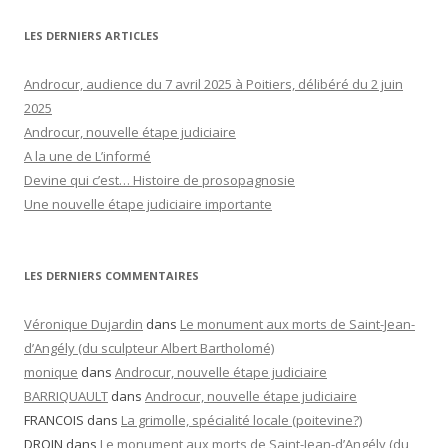
LES DERNIERS ARTICLES
Androcur, audience du 7 avril 2025 à Poitiers, délibéré du 2 juin
2025
Androcur, nouvelle étape judiciaire
A la une de L’informé
Devine qui c’est… Histoire de prosopagnosie
Une nouvelle étape judiciaire importante
LES DERNIERS COMMENTAIRES
Véronique Dujardin
dans
Le monument aux morts de Saint-Jean-
d’Angély (du sculpteur Albert Bartholomé)
monique
dans
Androcur, nouvelle étape judiciaire
BARRIQUAULT
dans
Androcur, nouvelle étape judiciaire
FRANCOIS
dans
La grimolle, spécialité locale (poitevine?)
DROIN
dans
Le monument aux morts de Saint-Jean-d’Angély (du