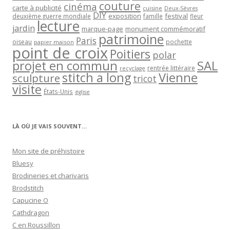
couture
cinéma
carte à publicité
cuisine
Deux-Sèvres
DIY
exposition
festival
famille
deuxième guerre mondiale
fleur
lecture
jardin
marque-page
monument commémoratif
patrimoine
Paris
oiseau
papier maison
pochette
point de croix
Poitiers
polar
projet en commun
SAL
rentrée littéraire
recyclage
stitch a long
Vienne
sculpture
tricot
visite
États-Unis
église
LÀ OÙ JE VAIS SOUVENT…
Mon site de préhistoire
Bluesy
Brodineries et charivaris
Brodstitch
Capucine O
Cathdragon
C en Roussillon