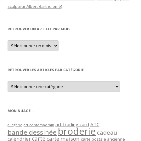
sculpteur Albert Bartholomé)
RETROUVER UN ARTICLE PAR MOIS
Retrouver
un
article
par
mois
RETROUVER LES ARTICLES PAR CATÉGORIE
Retrouver
les
articles
par
catégorie
MON NUAGE…
art trading card
ATC
allégorie
art contemporain
broderie
bande dessinée
cadeau
carte
carte maison
calendrier
carte postale ancienne