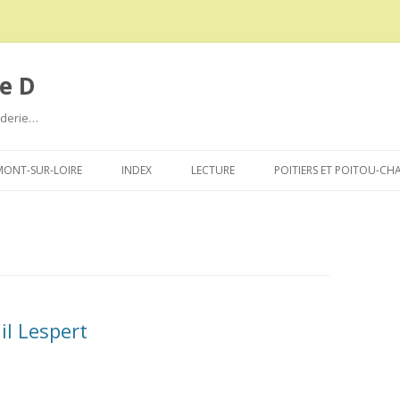
e D
roderie…
Aller
au
ONT-SUR-LOIRE
INDEX
LECTURE
POITIERS ET POITOU-CH
contenu
il Lespert