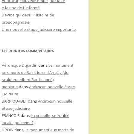
Androcur, nouvelle étape judiciaire
A la une de L’informé
Devine qui c’est… Histoire de
prosopagnosie
Une nouvelle étape judiciaire importante
LES DERNIERS COMMENTAIRES
Véronique Dujardin
dans
Le monument
aux morts de Saint-Jean-d’Angély (du
sculpteur Albert Bartholomé)
monique
dans
Androcur, nouvelle étape
judiciaire
BARRIQUAULT
dans
Androcur, nouvelle
étape judiciaire
FRANCOIS
dans
La grimolle, spécialité
locale (poitevine?)
DROIN
dans
Le monument aux morts de