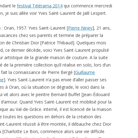
endant le
festival Télérama 2014
qui commence mercredi
n, je suis allée voir Yves Saint-Laurent de Jalil Lespert.
m
: Oran, 1957. Yves Saint-Laurent [
Pierre Niney
], 21 ans,
vacances chez ses parents et termine de préparer la
ion de Christian Dior [Patrice Thibaud]. Quelques mois
rd, ce dernier décède, voici Yves Saint-Laurent propulsé
ur artistique de la grande maison de couture. A la suite
lé de la première collection qu’il réalise en solo, lors d’un
il fait la connaissance de Pierre Bergé [
Guillaume
ne
]. Yves Saint-Laurent n’a pas envie d’aller passer ses
s à Oran, où la situation se dégrade, le voici dans la
 vit alors avec le peintre Bernard Buffet [Jean-Édouard
 d’amour. Quand Yves Saint-Laurent est mobilisé pour la
tique au Val-de-Grâce. interné, il est licencié de la maison
le toutes les questions en dehors de la création des
nt-Laurent réussit à être montée, il débauche chez Dior
 [Charlotte Le Bon, commence alors une vie difficile