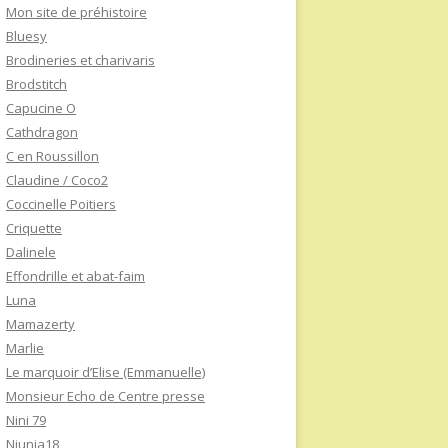
Mon site de préhistoire
Bluesy
Brodineries et charivaris
Brodstitch
Capucine O
Cathdragon
C en Roussillon
Claudine / Coco2
Coccinelle Poitiers
Criquette
Dalinele
Effondrille et abat-faim
Luna
Mamazerty
Marlie
Le marquoir d’Elise (Emmanuelle)
Monsieur Echo de Centre presse
Nini 79
Niunia18