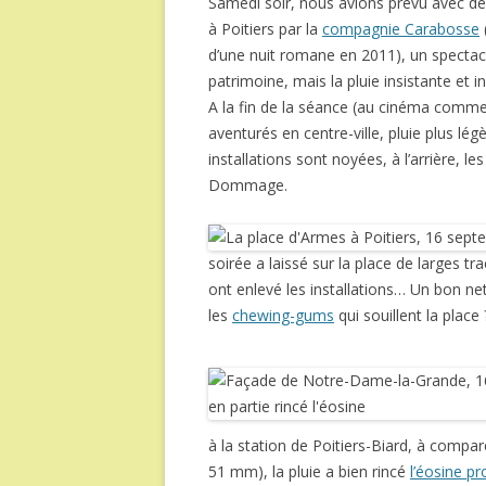
Samedi soir, nous avions prévu avec des 
à Poitiers par la
compagnie Carabosse
d’une nuit romane en 2011), un spectac
patrimoine, mais la pluie insistante e
A la fin de la séance (au cinéma com
aventurés en centre-ville, pluie plus l
installations sont noyées, à l’arrière,
Dommage.
soirée a laissé sur la place de larges tr
ont enlevé les installations… Un bon ne
les
chewing-gums
qui souillent la place 
à la station de Poitiers-Biard, à comp
51 mm), la pluie a bien rincé
l’éosine p