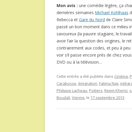
Mon avis :
une comédie légère, ça chang
dernières semaines
Michael Kohlhaas
d
Rebecca et
Gare du Nord
de Claire Simon
passé un bon moment dans ce milieu i
savoureux (la pauvre stagiaire, le trava
avoir l’air la question des origines, le 
contrairement aux codes, et peu à peu la
voir s’il passe encore près de chez vous
DVD ou à la télévision…
Cette entrée a été publiée dans
Cinéma
,
P
Carabosse
,
émigration
,
Fatima Naji
,
intégr
Philippe Lacheau
,
Poitiers
,
Reem Kherici
,
s
Boudali
,
Vienne
, le
17 septembre 2013
.