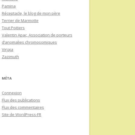
Pamina
Réceptacle, le blog de mon père
Terrier de Marmotte
Tout Poitiers
Valentin Apac, Association de porteurs
d’anomalies chromosomiques
Virjaja
Zazimuth
MÉTA
Connexion
Flux des publications
Flux des commentaires
Site de WordPress-FR