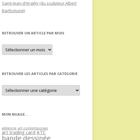
Saint-Jean-d’Angély (du sculpteur Albert
Bartholomé)
RETROUVER UN ARTICLE PAR MOIS
Retrouver
un
article
par
mois
RETROUVER LES ARTICLES PAR CATÉGORIE
Retrouver
les
articles
par
catégorie
MON NUAGE…
allégorie
art contemporain
art trading card
ATC
bande dessinée