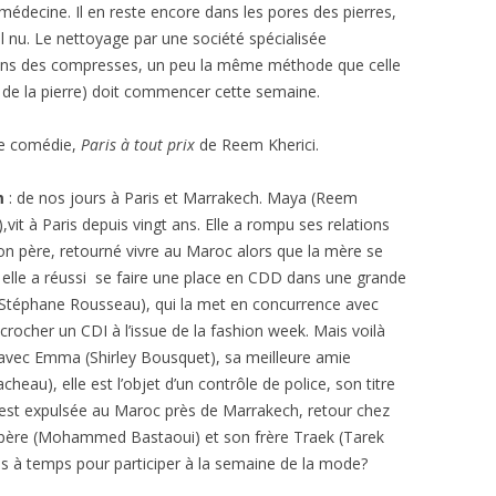
médecine. Il en reste encore dans les pores des pierres,
il nu. Le nettoyage par une société spécialisée
l dans des compresses, un peu la même méthode que celle
 sel de la pierre) doit commencer cette semaine.
e comédie,
Paris à tout prix
de Reem Kherici.
m
: de nos jours à Paris et Marrakech. Maya (Reem
),vit à Paris depuis vingt ans. Elle a rompu ses relations
on père, retourné vivre au Maroc alors que la mère se
l, elle a réussi se faire une place en CDD dans une grande
(Stéphane Rousseau), qui la met en concurrence avec
crocher un CDI à l’issue de la fashion week. Mais voilà
e avec Emma (Shirley Bousquet), sa meilleure amie
cheau), elle est l’objet d’un contrôle de police, son titre
e est expulsée au Maroc près de Marrakech, retour chez
 père (Mohammed Bastaoui) et son frère Traek (Tarek
ris à temps pour participer à la semaine de la mode?