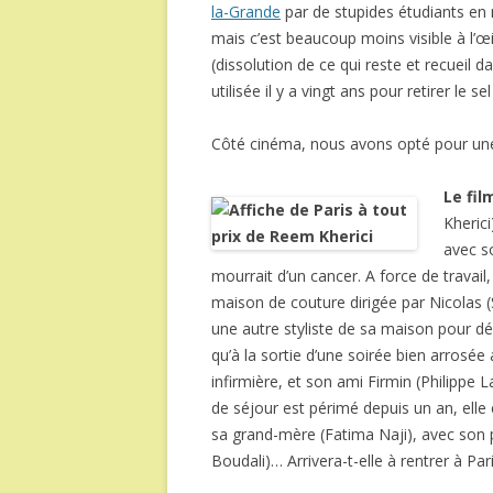
la-Grande
par de stupides étudiants en 
mais c’est beaucoup moins visible à l’œ
(dissolution de ce qui reste et recuei
utilisée il y a vingt ans pour retirer le
Côté cinéma, nous avons opté pour un
Le fil
Kherici
avec s
mourrait d’un cancer. A force de travai
maison de couture dirigée par Nicolas 
une autre styliste de sa maison pour dé
qu’à la sortie d’une soirée bien arrosé
infirmière, et son ami Firmin (Philippe La
de séjour est périmé depuis un an, ell
sa grand-mère (Fatima Naji), avec son
Boudali)… Arrivera-t-elle à rentrer à Pa