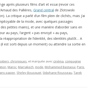
e après plusieurs films d’art et essai (revoir ces
’Arnaud des Pallières,
Grand central
de Zlotowski
). La critique a parlé d’un film plein de clichés, mais j’ai
mpitoyable de la mode, avec quelques passages
il des petites mains), et une manière d’aborder sans en
retour au pays, l’argent « pas envoyé » au pays,
 réappropriation de l’identité, des identités plutôt… A
 (il est sorti depuis un moment) ou attendre sa sortie en
oitiers, chroniques
, et marquée avec
cinéma
,
compagnie
ation
,
Maroc
,
Marrakech
,
mode
,
Mohammed Bastaoui
,
Paris
,
ans papier
,
Shirley Bousquet
,
Stéphane Rousseau
,
Tarek