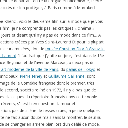
nt se débattant entre la drogue et l’alcoolisme, Pierre
succès de l’en protéger, à Paris comme à Marrakech.
e Kherici, voici le deuxième film sur la mode que je vois
 film, je ne comprends pas les critiques « cinéma »
 jours et disant qu’il n’y a pas de mode dans ce film… A
llections créées par Yves Saint-Laurent! Et pour la plupart
plusieurs musées, dont le
musée Christian Dior à Granville
t-Laurent
(il faudrait que j’y aille un jour, c’est dans le 16e
once-Reynaud et de l’avenue Marceau, à deux pas du
art moderne de la ville de Paris
, du
palais de Tokyo
et
rincipaux,
Pierre Niney
et
Guillaume Gallienne
, sont
’image de la Comédie française dont le premier, très
le second, sociétaire (né en 1972, il n’y a pas que de
des classiques du répertoire français dans cette noble
récents, s’il est bien question d’amour et
estion, pas de scène de fesses crues, à peine quelques
ite ne fait aucun doute mais sans la montrer, le seul nu
de se changer en arrière-plan lors d’un défilé de mode.