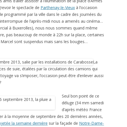
amis d’aller assister à l’illumination de la place d’Armes
(revoir le spectacle de
Parthenay-le-Vieux
à l’occasion
le programmé par la ville dans le cadre des journées du
t ininterrompue de l’après-midi nous a amenés au cinéma…
mercial à Buxerolles), nous nous sommes quand même
égère, pas beaucoup de monde à 22h sur la place, certaines
 les Marcel sont suspendus mais sans les bougies…
La
aces de suie, étalées par la circulation des camions qui
ttoyage va s’imposer, l’occasion peut-être d’enlever aussi
?
Seul bon point de ce
déluge (34 mm samedi
d’après météo France
arer à la moyenne de septembre des 20 dernières années,
rojetée la semaine dernière
sur la façade de
Notre-Dame-