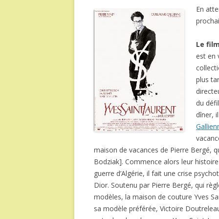
En att
prochai
Le fil
est en 
collect
plus ta
directe
du défi
dîner, 
Gallien
vacance
maison de vacances de Pierre Bergé, qui
Bodziak]. Commence alors leur histoire
guerre d’Algérie, il fait une crise psycho
Dior. Soutenu par Pierre Bergé, qui règ
modèles, la maison de couture Yves Sai
sa modèle préférée, Victoire Doutreleau