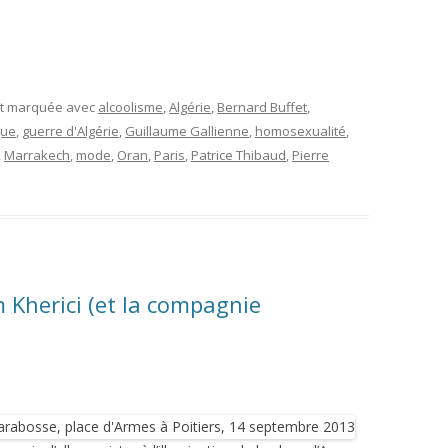
et marquée avec
alcoolisme
,
Algérie
,
Bernard Buffet
,
gue
,
guerre d'Algérie
,
Guillaume Gallienne
,
homosexualité
,
,
Marrakech
,
mode
,
Oran
,
Paris
,
Patrice Thibaud
,
Pierre
m Kherici (et la compagnie