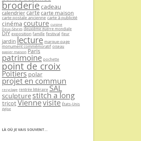
broderie
cadeau
carte
carte maison
calendrier
carte postale ancienne
carte à publicité
couture
cinéma
cuisine
deuxième guerre mondiale
Deux-Sèvres
DIY
exposition
festival
famille
fleur
lecture
jardin
marque-page
monument commémoratif
oiseau
Paris
papier maison
patrimoine
pochette
point de croix
Poitiers
polar
projet en commun
SAL
rentrée littéraire
recyclage
stitch a long
sculpture
Vienne
visite
tricot
États-Unis
église
LÀ OÙ JE VAIS SOUVENT…