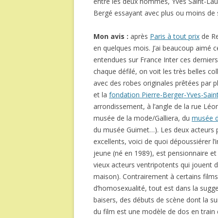
entre les deux hommes, Yves Saint-Laure
Bergé essayant avec plus ou moins de 
Mon avis :
après
Paris à tout prix
de Re
en quelques mois. J’ai beaucoup aimé ce
entendues sur France Inter ces derniers
chaque défilé, on voit les très belles co
avec des robes originales prêtées par 
et la
fondation Pierre-Berger-Yves-Sain
arrondissement, à l’angle de la rue Lé
musée de la mode/Galliera, du
musée d’
du musée Guimet…). Les deux acteurs p
excellents, voici de quoi dépoussiérer l
jeune (né en 1989), est pensionnaire et 
vieux acteurs ventripotents qui jouent 
maison). Contrairement à certains films 
d’homosexualité, tout est dans la sugg
baisers, des débuts de scène dont la su
du film est une modèle de dos en train 