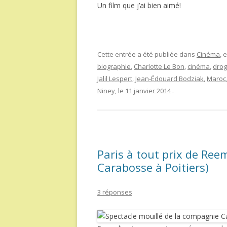
Un film que j’ai bien aimé!
Cette entrée a été publiée dans
Cinéma
, 
biographie
,
Charlotte Le Bon
,
cinéma
,
dro
Jalil Lespert
,
Jean-Édouard Bodziak
,
Maroc
Niney
, le
11 janvier 2014
.
Paris à tout prix de Ree
Carabosse à Poitiers)
3 réponses