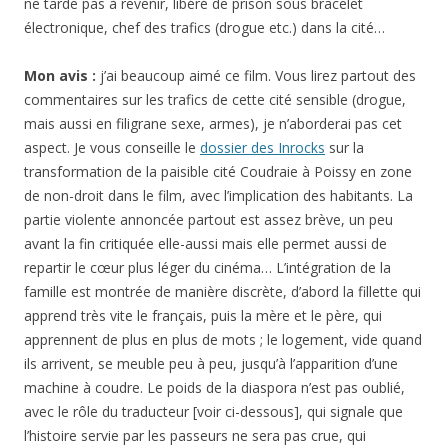
ne tarde pas à revenir, libéré de prison sous bracelet
électronique, chef des trafics (drogue etc.) dans la cité…
Mon avis :
j’ai beaucoup aimé ce film. Vous lirez partout des
commentaires sur les trafics de cette cité sensible (drogue,
mais aussi en filigrane sexe, armes), je n’aborderai pas cet
aspect. Je vous conseille le
dossier des Inrocks
sur la
transformation de la paisible cité Coudraie à Poissy en zone
de non-droit dans le film, avec l’implication des habitants. La
partie violente annoncée partout est assez brève, un peu
avant la fin critiquée elle-aussi mais elle permet aussi de
repartir le cœur plus léger du cinéma… L’intégration de la
famille est montrée de manière discrète, d’abord la fillette qui
apprend très vite le français, puis la mère et le père, qui
apprennent de plus en plus de mots ; le logement, vide quand
ils arrivent, se meuble peu à peu, jusqu’à l’apparition d’une
machine à coudre. Le poids de la diaspora n’est pas oublié,
avec le rôle du traducteur [voir ci-dessous], qui signale que
l’histoire servie par les passeurs ne sera pas crue, qui