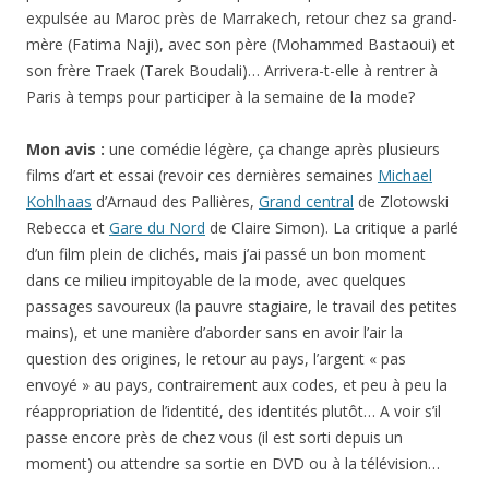
expulsée au Maroc près de Marrakech, retour chez sa grand-
mère (Fatima Naji), avec son père (Mohammed Bastaoui) et
son frère Traek (Tarek Boudali)… Arrivera-t-elle à rentrer à
Paris à temps pour participer à la semaine de la mode?
Mon avis :
une comédie légère, ça change après plusieurs
films d’art et essai (revoir ces dernières semaines
Michael
Kohlhaas
d’Arnaud des Pallières,
Grand central
de Zlotowski
Rebecca et
Gare du Nord
de Claire Simon). La critique a parlé
d’un film plein de clichés, mais j’ai passé un bon moment
dans ce milieu impitoyable de la mode, avec quelques
passages savoureux (la pauvre stagiaire, le travail des petites
mains), et une manière d’aborder sans en avoir l’air la
question des origines, le retour au pays, l’argent « pas
envoyé » au pays, contrairement aux codes, et peu à peu la
réappropriation de l’identité, des identités plutôt… A voir s’il
passe encore près de chez vous (il est sorti depuis un
moment) ou attendre sa sortie en DVD ou à la télévision…