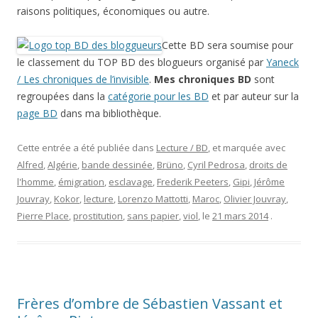
raisons politiques, économiques ou autre.
Cette BD sera soumise pour
le classement du TOP BD des blogueurs organisé par
Yaneck
/ Les chroniques de l’invisible
.
Mes chroniques BD
sont
regroupées dans la
catégorie pour les BD
et par auteur sur la
page BD
dans ma bibliothèque.
Cette entrée a été publiée dans
Lecture / BD
, et marquée avec
Alfred
,
Algérie
,
bande dessinée
,
Brüno
,
Cyril Pedrosa
,
droits de
l'homme
,
émigration
,
esclavage
,
Frederik Peeters
,
Gipi
,
Jérôme
Jouvray
,
Kokor
,
lecture
,
Lorenzo Mattotti
,
Maroc
,
Olivier Jouvray
,
Pierre Place
,
prostitution
,
sans papier
,
viol
, le
21 mars 2014
.
Frères d’ombre de Sébastien Vassant et