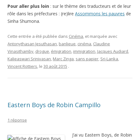
Pour aller plus loin
: sur le thème des traducteurs et de leur
rôle dans les préfectures : (re)lire
Assommons les pauvres
de
Sinha Shumona.
Cette entrée a été publiée dans
Cinéma
, et marquée avec
Antonythasan Jesuthasan
,
banlieue
,
cinéma
,
Claudine
Vinasithamby
,
drogue
,
émigration
,
immigration
,
Jacques Audiard
,
Kalieaswari Srinivasan
,
Marc Zinga
,
sans papier
,
Sri-Lanka
,
Vincent Rottiers
, le
30 août 2015
.
Eastern Boys de Robin Campillo
1 réponse
J’ai vu Eastern Boys, de Robin