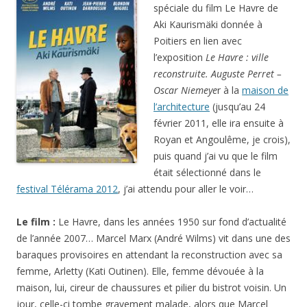
spéciale du film Le Havre de
Aki Kaurismäki donnée à
Poitiers en lien avec
l’exposition
Le Havre : ville
reconstruite. Auguste Perret –
Oscar Niemeye
r à la
maison de
l’architecture
(jusqu’au 24
février 2011, elle ira ensuite à
Royan et Angoulême, je crois),
puis quand j’ai vu que le film
était sélectionné dans le
festival Télérama 2012
, j’ai attendu pour aller le voir…
Le film :
Le Havre, dans les années 1950 sur fond d’actualité
de l’année 2007… Marcel Marx (André Wilms) vit dans une des
baraques provisoires en attendant la reconstruction avec sa
femme, Arletty (Kati Outinen). Elle, femme dévouée à la
maison, lui, cireur de chaussures et pilier du bistrot voisin. Un
jour, celle-ci tombe gravement malade, alors que Marcel