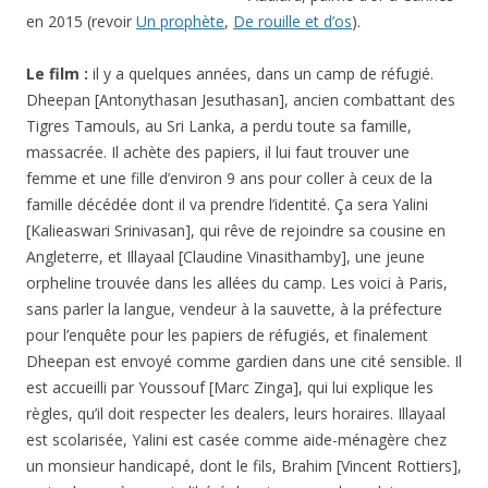
en 2015 (revoir
Un prophète
,
De rouille et d’os
).
Le film :
il y a quelques années, dans un camp de réfugié.
Dheepan [Antonythasan Jesuthasan], ancien combattant des
Tigres Tamouls, au Sri Lanka, a perdu toute sa famille,
massacrée. Il achète des papiers, il lui faut trouver une
femme et une fille d’environ 9 ans pour coller à ceux de la
famille décédée dont il va prendre l’identité. Ça sera Yalini
[Kalieaswari Srinivasan], qui rêve de rejoindre sa cousine en
Angleterre, et Illayaal [Claudine Vinasithamby], une jeune
orpheline trouvée dans les allées du camp. Les voici à Paris,
sans parler la langue, vendeur à la sauvette, à la préfecture
pour l’enquête pour les papiers de réfugiés, et finalement
Dheepan est envoyé comme gardien dans une cité sensible. Il
est accueilli par Youssouf [Marc Zinga], qui lui explique les
règles, qu’il doit respecter les dealers, leurs horaires. Illayaal
est scolarisée, Yalini est casée comme aide-ménagère chez
un monsieur handicapé, dont le fils, Brahim [Vincent Rottiers],