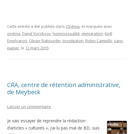
Cette entrée a été publiée dans
Cinéma
, et marquée avec
cinéma
,
Daniil Vorobyov
,
homosexualité
,
immigration
,
Kirill
Emelyanov
,
Olivier Rabourdin
,
prostitution
,
Robin Campillo
,
sans
papier
, le
12 mars 2015
.
CRA, centre de rétention administrative,
de Meybeck
Laisser un commentaire
Je vais essayer de reprendre la rédaction
d’articles « culturels », j’ai lu pas mal de BD, suis