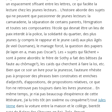
un espacement sffisant entre les lettres, ce qui facilite la
lecture chez les jeunes lecteurs… L’histoire aborde des sujets
qui ne peuvent que passionner de jeunes lecteurs: la
camaraderie, la séparation de certains parents, l’émigration
et toutes ses composantes: l’école qui devrait être un lieu de
paix interdit à la police, la solidarité du quartier, des plus
jeunes (y compris le rappeur et le jeune caïd) aux plus âgés
(le vieil Ousmane), le mariage forcé, la question des papiers
(le lapin en a, mais pas Oscar?). Les « sujets qui fâchent »
sont à peine abordés: le frère de Sothy a fait des bêtises (la
faute au chômage?), les caïds qui cherchent à faire la loi, etc.
Bien que ce soir un livre pour la jeunesse, l’auteure n’hésite
pas à proposer des phrases bien construites et enrichies
d’adjectifs, d’appositions, de propositions relatives, ce que
l’on ne retrouve pas toujours dans les livres jeunesse… En
même temps, je n’ai pas beaucoup d’expérience de cette
littérature, j’ai lu très tôt (en sixième ou cinquième?) tout
Jules
Verne
dans la voiture entre la maison et le collège, bientôt
suivi de Balzac (les Chouans en 5e), Zola, Proust…