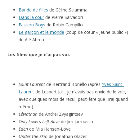
Bande de filles
de Céline Sciamma
Dans la cour
de Pierre Salvadori
Eastern Boys
de Robin Campillo
Le garçon et le monde
(coup de cœur « Jeune public »)
de Alê Abreu
Les films que je n’ai pas vus
Saint-Laurent
de Bertrand Bonello (après
Yves Saint-
Laurent
de Lespert Jalil, je n’avais pas envie de le voir,
avec quelques mois de recul, peut-être que j’irai quand
même)
Léviathan
de Andrei Zvyagintsev
Only Lovers Left Alive
de Jim Jarmusch
Eden
de Mia Hansen-Love
Under the Skin
de Jonathan Glazer