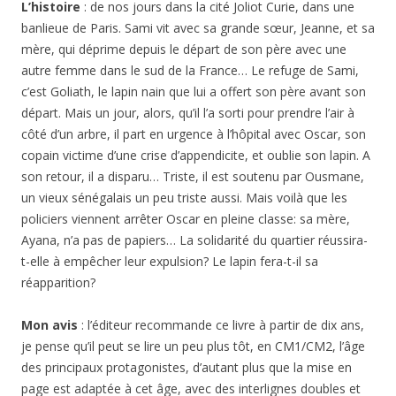
L’histoire
: de nos jours dans la cité Joliot Curie, dans une
banlieue de Paris. Sami vit avec sa grande sœur, Jeanne, et sa
mère, qui déprime depuis le départ de son père avec une
autre femme dans le sud de la France… Le refuge de Sami,
c’est Goliath, le lapin nain que lui a offert son père avant son
départ. Mais un jour, alors, qu’il l’a sorti pour prendre l’air à
côté d’un arbre, il part en urgence à l’hôpital avec Oscar, son
copain victime d’une crise d’appendicite, et oublie son lapin. A
son retour, il a disparu… Triste, il est soutenu par Ousmane,
un vieux sénégalais un peu triste aussi. Mais voilà que les
policiers viennent arrêter Oscar en pleine classe: sa mère,
Ayana, n’a pas de papiers… La solidarité du quartier réussira-
t-elle à empêcher leur expulsion? Le lapin fera-t-il sa
réapparition?
Mon avis
: l’éditeur recommande ce livre à partir de dix ans,
je pense qu’il peut se lire un peu plus tôt, en CM1/CM2, l’âge
des principaux protagonistes, d’autant plus que la mise en
page est adaptée à cet âge, avec des interlignes doubles et