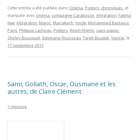
Cette entrée a été publiée dans
Cinéma
,
Poitiers, chroniques
, et
marquée avec
cinéma
,
compagnie Carabosse
,
émigration
,
Fatima
Naji
,
intégration
,
Maroc
,
Marrakech
,
mode
,
Mohammed Bastaoui
,
Paris
,
Philippe Lacheau
,
Poitiers
,
Reem Kherici
,
sans papier
,
Shirley Bousquet
,
Stéphane Rousseau
,
Tarek Boudali
,
Vienne
, le
17 septembre 2013
.
Sami, Goliath, Oscar, Ousmane et les
autres, de Claire Clément
1 réponse