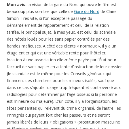
Mon avis:
la vision de la gare du Nord qui ouvre le film est
beaucoup plus sombre que celle de
Gare du Nord
de Claire
Simon. Très vite, si l’on excepte le passage du
démantèlement de l’appartement et celui de la relation
tarifée, le principal sujet, à mes yeux, est celui du scandale
des hôtels loués pour les sans papier contrôlés par des
bandes mafieuses. A côté des clients « normaux », il y a un
étage entier qui est une véritable rente pour l’hôtelier,
location à une association elle-même payée par l’État pour
l’accueil de sans papier en attente d’instruction de leur dossier
(le scandale est le même pour les Conseils généraux qui
financent des chambres pour les mineurs isolés, sauf que
dans ce cas s’ajoute l’usage trop fréquent et controversé aux
radiologies pour déterminer par l’âge osseux si la personne
est mineure ou majeure). D’un côté, il y a l’organisation, les
têtes pensantes qui relèvent du crime organisé, de l’autre, les
immigrés qui payent fort cher les passeurs et ne seront
jamais libérés de leurs « obligations » (prostitution masculine
et féminine, racket, vol organisé, etc.). Alors oui, il y a