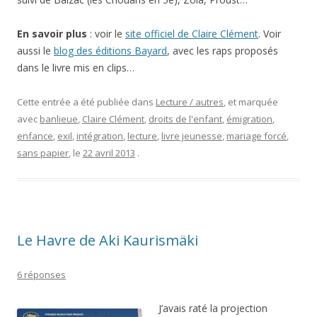
En savoir plus
: voir le
site officiel de Claire Clément
. Voir
aussi le
blog des éditions Bayard
, avec les raps proposés
dans le livre mis en clips…
Cette entrée a été publiée dans
Lecture / autres
, et marquée
avec
banlieue
,
Claire Clément
,
droits de l'enfant
,
émigration
,
enfance
,
exil
,
intégration
,
lecture
,
livre jeunesse
,
mariage forcé
,
sans papier
, le
22 avril 2013
.
Le Havre de Aki Kaurismäki
6 réponses
J’avais raté la projection