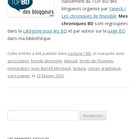
classement du TOP BD des
blogueurs organisé par
Yaneck /
Les chroniques de l’invisible
.
Mes
chroniques BD
sont regroupées
dans la
catégorie pour les BD
et par auteur sur la
page BD
dans ma bibliothèque.
Cette entrée a été publiée dans
Lecture / BD
, et marquée avec
association
,
bande dessinée
,
député
,
droits de l'homme
,
immigration
,
Jean-Benoît Meybeck
,
lecture
,
roman graphique
,
sans papier
, le
13 février 2015
.
Rechercher :
LES DERNIERS ARTICLES