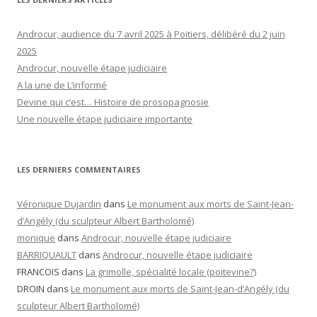
Androcur, audience du 7 avril 2025 à Poitiers, délibéré du 2 juin
2025
Androcur, nouvelle étape judiciaire
A la une de L’informé
Devine qui c’est… Histoire de prosopagnosie
Une nouvelle étape judiciaire importante
LES DERNIERS COMMENTAIRES
Véronique Dujardin
dans
Le monument aux morts de Saint-Jean-
d’Angély (du sculpteur Albert Bartholomé)
monique
dans
Androcur, nouvelle étape judiciaire
BARRIQUAULT
dans
Androcur, nouvelle étape judiciaire
FRANCOIS
dans
La grimolle, spécialité locale (poitevine?)
DROIN
dans
Le monument aux morts de Saint-Jean-d’Angély (du
sculpteur Albert Bartholomé)