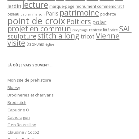
lecture
jardin
marque-page
monument commémoratif
patrimoine
Paris
oiseau
papier maison
pochette
point de croix
Poitiers
polar
projet en commun
SAL
rentrée littéraire
recyclage
stitch a long
Vienne
sculpture
tricot
visite
États-Unis
église
LÀ OÙ JE VAIS SOUVENT…
Mon site de préhistoire
Bluesy
Brodineries et charivaris
Brodstitch
Capucine O
Cathdragon
C en Roussillon
Claudine / Coco2