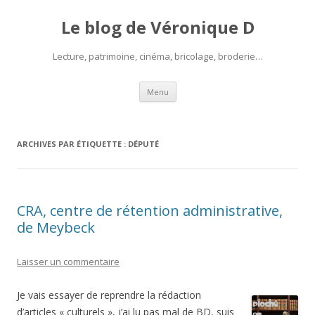
Le blog de Véronique D
Lecture, patrimoine, cinéma, bricolage, broderie…
Aller
Menu
au
contenu
ARCHIVES PAR ÉTIQUETTE :
DÉPUTÉ
CRA, centre de rétention administrative,
de Meybeck
Laisser un commentaire
Je vais essayer de reprendre la rédaction
d’articles « culturels », j’ai lu pas mal de BD, suis