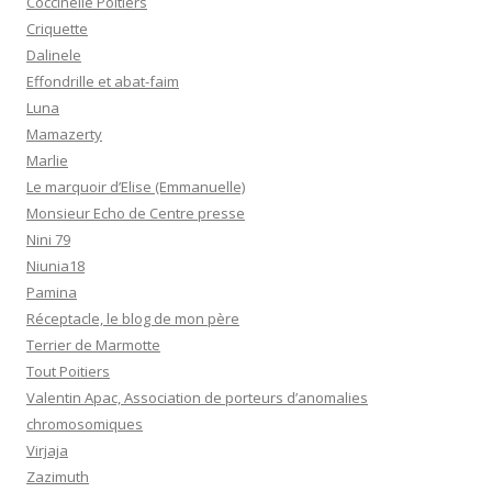
Coccinelle Poitiers
Criquette
Dalinele
Effondrille et abat-faim
Luna
Mamazerty
Marlie
Le marquoir d’Elise (Emmanuelle)
Monsieur Echo de Centre presse
Nini 79
Niunia18
Pamina
Réceptacle, le blog de mon père
Terrier de Marmotte
Tout Poitiers
Valentin Apac, Association de porteurs d’anomalies
chromosomiques
Virjaja
Zazimuth