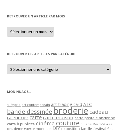
RETROUVER UN ARTICLE PAR MOIS
Retrouver
un
article
par
mois
RETROUVER LES ARTICLES PAR CATÉGORIE
Retrouver
les
articles
par
catégorie
MON NUAGE…
art trading card
ATC
allégorie
art contemporain
broderie
bande dessinée
cadeau
carte
carte maison
calendrier
carte postale ancienne
couture
cinéma
carte à publicité
cuisine
Deux-Sèvres
DIY
exposition
festival
famille
deuxième guerre mondiale
fleur