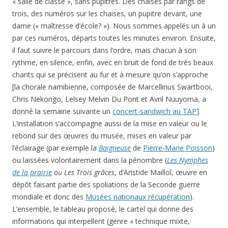
« salle de classe », sans pupitres. Des chaises par rangs de
trois, des numéros sur les chaises, un pupitre devant, une
dame (« maîtresse d’école? »). Nous sommes appelés un à un
par ces numéros, départs toutes les minutes environ. Ensuite,
il faut suivre le parcours dans l’ordre, mais chacun à son
rythme, en silence, enfin, avec en bruit de fond de très beaux
chants qui se précisent au fur et à mesure qu’on s’approche
[la chorale namibienne, composée de Marcellinus Swartbooi,
Chris Nekongo, Lelsey Melvin Du Pont et Avril Nuuyoma, a
donné la semaine suivante un
concert-sandwich au TAP
].
L’installation s’accompagne aussi de la mise en valeur ou le
rebond sur des œuvres du musée, mises en valeur par
l’éclairage (par exemple la
Baigneuse
de
Pierre-Marie Poisson
)
ou laissées volontairement dans la pénombre (
Les Nymphes
de la prairie
ou Les Trois grâces
, d’Aristide Maillol, œuvre en
dépôt faisant partie des spoliations de la Seconde guerre
mondiale et donc des
Musées nationaux récupération
).
L’ensemble, le tableau proposé, le cartel qui donne des
informations qui interpellent (genre « technique mixte,