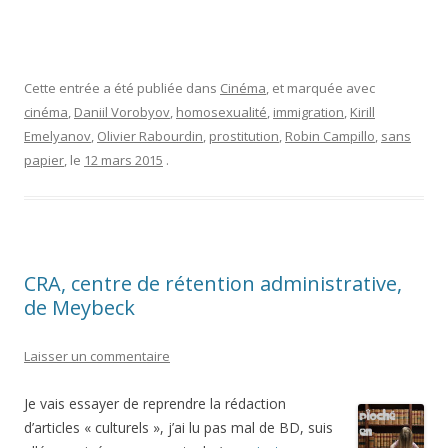
Cette entrée a été publiée dans
Cinéma
, et marquée avec
cinéma
,
Daniil Vorobyov
,
homosexualité
,
immigration
,
Kirill
Emelyanov
,
Olivier Rabourdin
,
prostitution
,
Robin Campillo
,
sans
papier
, le
12 mars 2015
.
CRA, centre de rétention administrative,
de Meybeck
Laisser un commentaire
Je vais essayer de reprendre la rédaction
d’articles « culturels », j’ai lu pas mal de BD, suis