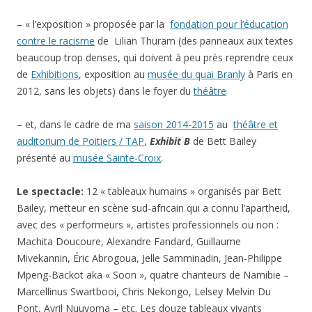
– « l’exposition » proposée par la
fondation pour l’éducation
contre le racisme
de Lilian Thuram (des panneaux aux textes
beaucoup trop denses, qui doivent à peu près reprendre ceux
de
Exhibitions
, exposition au
musée du quai Branly
à Paris en
2012, sans les objets) dans le foyer du
théâtre
– et, dans le cadre de ma
saison 2014-2015
au
théâtre et
auditorium de Poitiers / TAP
,
Exhibit B
de Bett Bailey
présenté au
musée Sainte-Croix
.
Le spectacle:
12 « tableaux humains » organisés par Bett
Bailey, metteur en scène sud-africain qui a connu l’apartheid,
avec des « performeurs », artistes professionnels ou non :
Machita Doucoure, Alexandre Fandard, Guillaume
Mivekannin, Éric Abrogoua, Jelle Samminadin, Jean-Philippe
Mpeng-Backot aka « Soon », quatre chanteurs de Namibie –
Marcellinus Swartbooi, Chris Nekongo, Lelsey Melvin Du
Pont, Avril Nuuyoma – etc. Les douze tableaux vivants