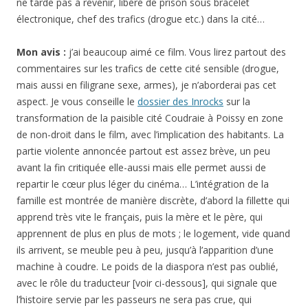
ne tarde pas à revenir, libéré de prison sous bracelet
électronique, chef des trafics (drogue etc.) dans la cité…
Mon avis :
j’ai beaucoup aimé ce film. Vous lirez partout des
commentaires sur les trafics de cette cité sensible (drogue,
mais aussi en filigrane sexe, armes), je n’aborderai pas cet
aspect. Je vous conseille le
dossier des Inrocks
sur la
transformation de la paisible cité Coudraie à Poissy en zone
de non-droit dans le film, avec l’implication des habitants. La
partie violente annoncée partout est assez brève, un peu
avant la fin critiquée elle-aussi mais elle permet aussi de
repartir le cœur plus léger du cinéma… L’intégration de la
famille est montrée de manière discrète, d’abord la fillette qui
apprend très vite le français, puis la mère et le père, qui
apprennent de plus en plus de mots ; le logement, vide quand
ils arrivent, se meuble peu à peu, jusqu’à l’apparition d’une
machine à coudre. Le poids de la diaspora n’est pas oublié,
avec le rôle du traducteur [voir ci-dessous], qui signale que
l’histoire servie par les passeurs ne sera pas crue, qui