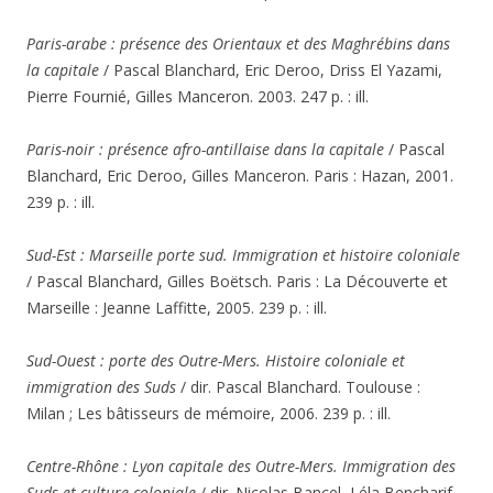
Paris-arabe : présence des Orientaux et des Maghrébins dans
la capitale
/ Pascal Blanchard, Eric Deroo, Driss El Yazami,
Pierre Fournié, Gilles Manceron. 2003. 247 p. : ill.
Paris-noir : présence afro-antillaise dans la capitale
/ Pascal
Blanchard, Eric Deroo, Gilles Manceron. Paris : Hazan, 2001.
239 p. : ill.
Sud-Est : Marseill
e
porte sud. Immigration et histoire coloniale
/ Pascal Blanchard, Gilles Boëtsch. Paris : La Découverte et
Marseille : Jeanne Laffitte, 2005. 239 p. : ill.
Sud-Ouest : porte des Outre-Mers. Histoire coloniale et
immigration des Suds
/ dir. Pascal Blanchard. Toulouse :
Milan ; Les bâtisseurs de mémoire, 2006. 239 p. : ill.
Centre-Rhône : Lyon capitale des Outre-Mers. Immigration des
Suds et culture coloniale
/ dir. Nicolas Bancel, Léla Bencharif,