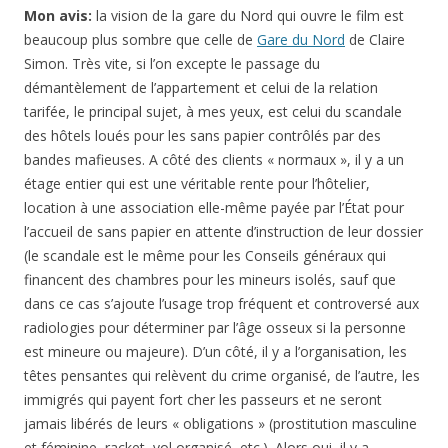
Mon avis:
la vision de la gare du Nord qui ouvre le film est
beaucoup plus sombre que celle de
Gare du Nord
de Claire
Simon. Très vite, si l’on excepte le passage du
démantèlement de l’appartement et celui de la relation
tarifée, le principal sujet, à mes yeux, est celui du scandale
des hôtels loués pour les sans papier contrôlés par des
bandes mafieuses. A côté des clients « normaux », il y a un
étage entier qui est une véritable rente pour l’hôtelier,
location à une association elle-même payée par l’État pour
l’accueil de sans papier en attente d’instruction de leur dossier
(le scandale est le même pour les Conseils généraux qui
financent des chambres pour les mineurs isolés, sauf que
dans ce cas s’ajoute l’usage trop fréquent et controversé aux
radiologies pour déterminer par l’âge osseux si la personne
est mineure ou majeure). D’un côté, il y a l’organisation, les
têtes pensantes qui relèvent du crime organisé, de l’autre, les
immigrés qui payent fort cher les passeurs et ne seront
jamais libérés de leurs « obligations » (prostitution masculine
et féminine, racket, vol organisé, etc.). Alors oui, il y a