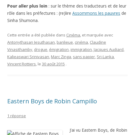
Pour aller plus loin
: sur le thème des traducteurs et de leur
rôle dans les préfectures : (re)lire
Assommons les pauvres
de
Sinha Shumona.
Cette entrée a été publiée dans
Cinéma
, et marquée avec
Antonythasan Jesuthasan
,
banlieue
,
cinéma
,
Claudine
Vinasithamby
,
drogue
,
émigration
,
immigration
,
Jacques Audiard
,
Kalieaswari Srinivasan
,
Marc Zinga
,
sans papier
,
Sri-Lanka
,
Vincent Rottiers
, le
30 août 2015
.
Eastern Boys de Robin Campillo
1 réponse
J’ai vu Eastern Boys, de Robin