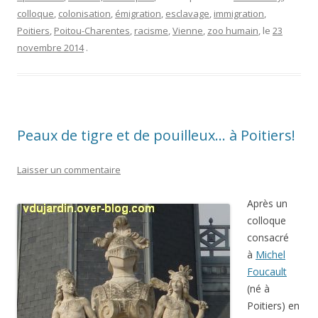
colloque
,
colonisation
,
émigration
,
esclavage
,
immigration
,
Poitiers
,
Poitou-Charentes
,
racisme
,
Vienne
,
zoo humain
, le
23
novembre 2014
.
Peaux de tigre et de pouilleux… à Poitiers!
Laisser un commentaire
Après un
colloque
consacré
à
Michel
Foucault
(né à
Poitiers) en