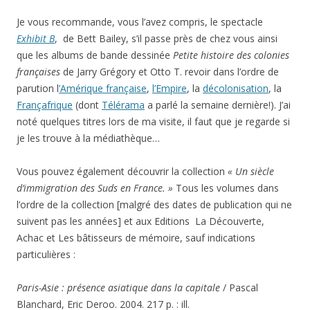
Je vous recommande, vous l’avez compris, le spectacle
Exhibit B
, de Bett Bailey, s’il passe près de chez vous ainsi
que les albums de bande dessinée
Petite histoire des colonies
françaises
de Jarry Grégory et Otto T. revoir dans l’ordre de
parution l
’Amérique française
,
l’Empire
, la
décolonisation
, la
Françafrique
(dont
Télérama
a parlé la semaine dernière!). J’ai
noté quelques titres lors de ma visite, il faut que je regarde si
je les trouve à la médiathèque…
Vous pouvez également découvrir la collection
« Un siècle
d’immigration des Suds en France. »
Tous les volumes dans
l’ordre de la collection [malgré des dates de publication qui ne
suivent pas les années] et aux Editions La Découverte,
Achac et Les bâtisseurs de mémoire, sauf indications
particulières :
Paris-Asie : présence asiatique dans la capitale
/ Pascal
Blanchard, Eric Deroo. 2004. 217 p. : ill.