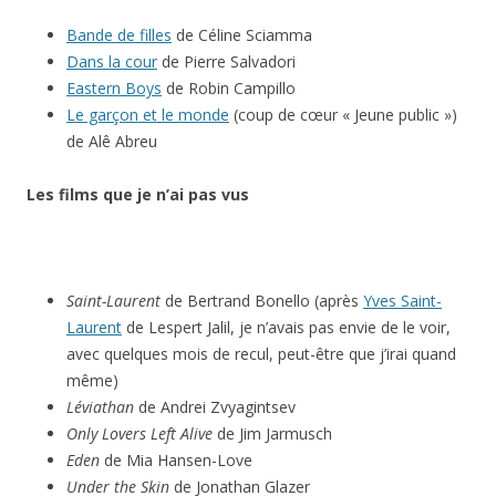
Bande de filles
de Céline Sciamma
Dans la cour
de Pierre Salvadori
Eastern Boys
de Robin Campillo
Le garçon et le monde
(coup de cœur « Jeune public »)
de Alê Abreu
Les films que je n’ai pas vus
Saint-Laurent
de Bertrand Bonello (après
Yves Saint-
Laurent
de Lespert Jalil, je n’avais pas envie de le voir,
avec quelques mois de recul, peut-être que j’irai quand
même)
Léviathan
de Andrei Zvyagintsev
Only Lovers Left Alive
de Jim Jarmusch
Eden
de Mia Hansen-Love
Under the Skin
de Jonathan Glazer