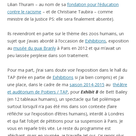
Lilian Thuram – au nom de sa
fondation pour l’éducation
contre le racisme
– et de Christiane Taubira – comme
ministre de la Justice PS: elle sera finalement absente).
Ils reviendront en partie sur le thème des zoos humains, un
sujet que j’avais abordé à l’occasion de
Exhibitions
, exposition
au
musée du quai Branly
à Paris en 2012 et qui m’avait un
peu laissée perplexe dans son traitement.
Pour ma part, j’irai sans doute voir l’exposition dans le hall du
TAP (tirée en partie de
Exhibitions
si j’ai bien compris) et j’ai
une place, dans le cadre de ma
saison 2014-2015
au
théâtre
et auditorium de Poitiers / TAP
, pour
Exhibit B
de Bett Bailey
(en 12 tableaux humains), un spectacle qui fait polémique
surtout lorsqu’il n’a pas été mis dans son contexte (faire
réfléchir sur l’exposition d’êtres humains), interdit à Londres
et qui fait l’objet de pétitions pour sa suspension à Paris. Je
vous en reparle très vite. Le reste du programme est
alléchant, mais en journée, je travaille (et oui, j’ai repris plus