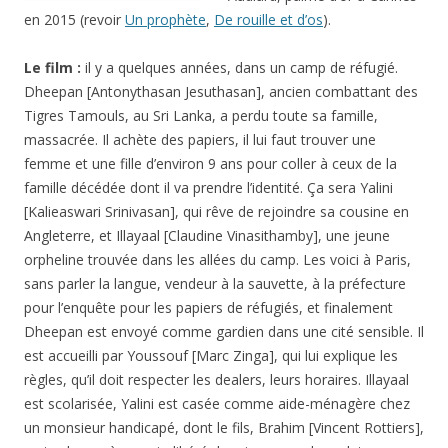
en 2015 (revoir
Un prophète
,
De rouille et d’os
).
Le film :
il y a quelques années, dans un camp de réfugié.
Dheepan [Antonythasan Jesuthasan], ancien combattant des
Tigres Tamouls, au Sri Lanka, a perdu toute sa famille,
massacrée. Il achète des papiers, il lui faut trouver une
femme et une fille d’environ 9 ans pour coller à ceux de la
famille décédée dont il va prendre l’identité. Ça sera Yalini
[Kalieaswari Srinivasan], qui rêve de rejoindre sa cousine en
Angleterre, et Illayaal [Claudine Vinasithamby], une jeune
orpheline trouvée dans les allées du camp. Les voici à Paris,
sans parler la langue, vendeur à la sauvette, à la préfecture
pour l’enquête pour les papiers de réfugiés, et finalement
Dheepan est envoyé comme gardien dans une cité sensible. Il
est accueilli par Youssouf [Marc Zinga], qui lui explique les
règles, qu’il doit respecter les dealers, leurs horaires. Illayaal
est scolarisée, Yalini est casée comme aide-ménagère chez
un monsieur handicapé, dont le fils, Brahim [Vincent Rottiers],