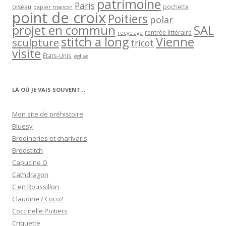
patrimoine
Paris
oiseau
papier maison
pochette
point de croix
Poitiers
polar
projet en commun
SAL
rentrée littéraire
recyclage
stitch a long
Vienne
sculpture
tricot
visite
États-Unis
église
LÀ OÙ JE VAIS SOUVENT…
Mon site de préhistoire
Bluesy
Brodineries et charivaris
Brodstitch
Capucine O
Cathdragon
C en Roussillon
Claudine / Coco2
Coccinelle Poitiers
Criquette