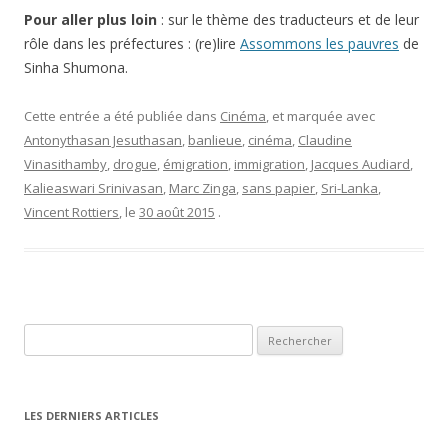
Pour aller plus loin
: sur le thème des traducteurs et de leur
rôle dans les préfectures : (re)lire
Assommons les pauvres
de
Sinha Shumona.
Cette entrée a été publiée dans
Cinéma
, et marquée avec
Antonythasan Jesuthasan
,
banlieue
,
cinéma
,
Claudine
Vinasithamby
,
drogue
,
émigration
,
immigration
,
Jacques Audiard
,
Kalieaswari Srinivasan
,
Marc Zinga
,
sans papier
,
Sri-Lanka
,
Vincent Rottiers
, le
30 août 2015
.
Rechercher :
LES DERNIERS ARTICLES