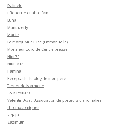
Dalinele
Effondrille et abat-faim
Luna
Mamazerty
Marlie
Le marquoir d’Elise (Emmanuelle)
Monsieur Echo de Centre presse
Nini 79
Niunia18
Pamina
Réceptacle, le blog de mon père
Terrier de Marmotte
Tout Poitiers
Valentin Apac, Association de porteurs d’anomalies
chromosomiques
Virjaja
Zazimuth