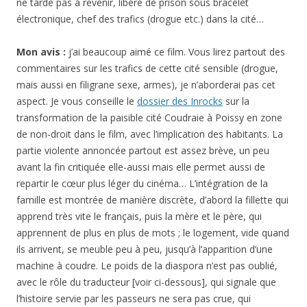
ne tarde pas à revenir, libéré de prison sous bracelet
électronique, chef des trafics (drogue etc.) dans la cité…
Mon avis :
j’ai beaucoup aimé ce film. Vous lirez partout des
commentaires sur les trafics de cette cité sensible (drogue,
mais aussi en filigrane sexe, armes), je n’aborderai pas cet
aspect. Je vous conseille le
dossier des Inrocks
sur la
transformation de la paisible cité Coudraie à Poissy en zone
de non-droit dans le film, avec l’implication des habitants. La
partie violente annoncée partout est assez brève, un peu
avant la fin critiquée elle-aussi mais elle permet aussi de
repartir le cœur plus léger du cinéma… L’intégration de la
famille est montrée de manière discrète, d’abord la fillette qui
apprend très vite le français, puis la mère et le père, qui
apprennent de plus en plus de mots ; le logement, vide quand
ils arrivent, se meuble peu à peu, jusqu’à l’apparition d’une
machine à coudre. Le poids de la diaspora n’est pas oublié,
avec le rôle du traducteur [voir ci-dessous], qui signale que
l’histoire servie par les passeurs ne sera pas crue, qui