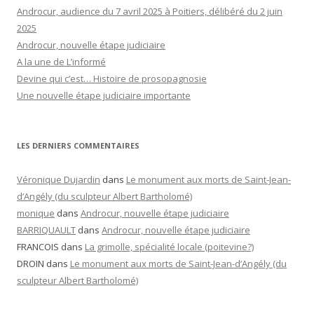
Androcur, audience du 7 avril 2025 à Poitiers, délibéré du 2 juin
2025
Androcur, nouvelle étape judiciaire
A la une de L’informé
Devine qui c’est… Histoire de prosopagnosie
Une nouvelle étape judiciaire importante
LES DERNIERS COMMENTAIRES
Véronique Dujardin
dans
Le monument aux morts de Saint-Jean-
d’Angély (du sculpteur Albert Bartholomé)
monique
dans
Androcur, nouvelle étape judiciaire
BARRIQUAULT
dans
Androcur, nouvelle étape judiciaire
FRANCOIS
dans
La grimolle, spécialité locale (poitevine?)
DROIN
dans
Le monument aux morts de Saint-Jean-d’Angély (du
sculpteur Albert Bartholomé)