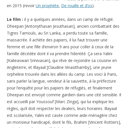
en 2015 (revoir
Un prophète
,
De rouille et d’os
).
Le film :
il y a quelques années, dans un camp de réfugié.
Dheepan [Antonythasan Jesuthasan], ancien combattant des
Tigres Tamouls, au Sri Lanka, a perdu toute sa famille,
massacrée. Il achète des papiers, il lui faut trouver une
femme et une fille d’environ 9 ans pour coller à ceux de la
famille décédée dont il va prendre l’identité. Ça sera Yalini
[Kalieaswari Srinivasan], qui rêve de rejoindre sa cousine en
Angleterre, et Illayaal [Claudine Vinasithamby], une jeune
orpheline trouvée dans les allées du camp. Les voici à Paris,
sans parler la langue, vendeur à la sauvette, à la préfecture
pour l’enquête pour les papiers de réfugiés, et finalement
Dheepan est envoyé comme gardien dans une cité sensible. Il
est accueilli par Youssouf [Marc Zinga], qui lui explique les
règles, qu’il doit respecter les dealers, leurs horaires. Illayaal
est scolarisée, Yalini est casée comme aide-ménagère chez
un monsieur handicapé, dont le fils, Brahim [Vincent Rottiers],