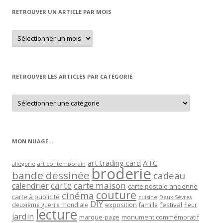
RETROUVER UN ARTICLE PAR MOIS
Retrouver
un
article
par
mois
RETROUVER LES ARTICLES PAR CATÉGORIE
Retrouver
les
articles
par
catégorie
MON NUAGE…
art trading card
ATC
allégorie
art contemporain
broderie
bande dessinée
cadeau
carte
carte maison
calendrier
carte postale ancienne
couture
cinéma
carte à publicité
cuisine
Deux-Sèvres
DIY
exposition
festival
famille
deuxième guerre mondiale
fleur
lecture
jardin
marque-page
monument commémoratif