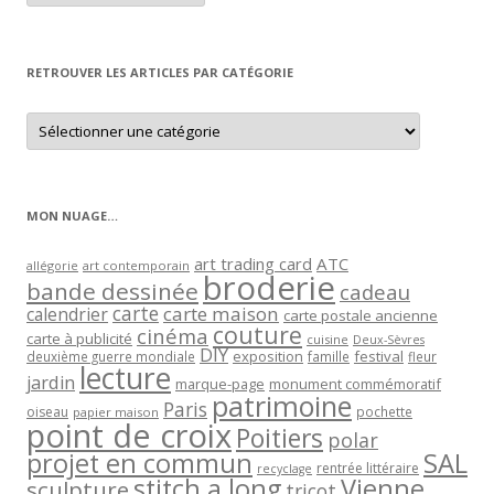
article
par
mois
RETROUVER LES ARTICLES PAR CATÉGORIE
Retrouver
les
articles
par
catégorie
MON NUAGE…
art trading card
ATC
allégorie
art contemporain
broderie
bande dessinée
cadeau
carte
carte maison
calendrier
carte postale ancienne
couture
cinéma
carte à publicité
cuisine
Deux-Sèvres
DIY
exposition
festival
famille
deuxième guerre mondiale
fleur
lecture
jardin
marque-page
monument commémoratif
patrimoine
Paris
oiseau
papier maison
pochette
point de croix
Poitiers
polar
projet en commun
SAL
rentrée littéraire
recyclage
stitch a long
Vienne
sculpture
tricot