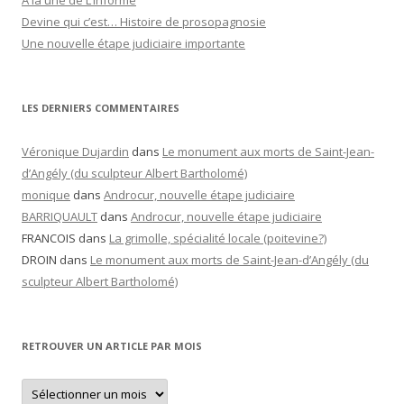
A la une de L’informé
Devine qui c’est… Histoire de prosopagnosie
Une nouvelle étape judiciaire importante
LES DERNIERS COMMENTAIRES
Véronique Dujardin
dans
Le monument aux morts de Saint-Jean-
d’Angély (du sculpteur Albert Bartholomé)
monique
dans
Androcur, nouvelle étape judiciaire
BARRIQUAULT
dans
Androcur, nouvelle étape judiciaire
FRANCOIS
dans
La grimolle, spécialité locale (poitevine?)
DROIN
dans
Le monument aux morts de Saint-Jean-d’Angély (du
sculpteur Albert Bartholomé)
RETROUVER UN ARTICLE PAR MOIS
Retrouver
un