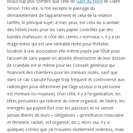
beaucoup plus sombre que celle de
Gare du Nord
de Claire
Simon. Très vite, si l’on excepte le passage du
démantèlement de l’appartement et celui de la relation
tarifée, le principal sujet, à mes yeux, est celui du scandale
des hôtels loués pour les sans papier contrôlés par des
bandes mafieuses. A côté des clients « normaux », il y a un
étage entier qui est une véritable rente pour l’hôtelier,
location à une association elle-même payée par l’État pour
l’accueil de sans papier en attente d’instruction de leur dossier
(le scandale est le même pour les Conseils généraux qui
financent des chambres pour les mineurs isolés, sauf que
dans ce cas s’ajoute l’usage trop fréquent et controversé aux
radiologies pour déterminer par l’âge osseux si la personne
est mineure ou majeure). D’un côté, il y a l’organisation, les
têtes pensantes qui relèvent du crime organisé, de l’autre, les
immigrés qui payent fort cher les passeurs et ne seront
jamais libérés de leurs « obligations » (prostitution masculine
et féminine, racket, vol organisé, etc.). Alors oui, il y a
quelques scènes que j’ai trouvées inutilement violentes, mais