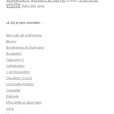
visite
États-Unis
église
LÀ OÙ JE VAIS SOUVENT…
Mon site de préhistoire
Bluesy
Brodineries et charivaris
Brodstitch
Capucine O
Cathdragon
C en Roussillon
Claudine / Coco2
Coccinelle Poitiers
Criquette
Dalinele
Effondrille et abat-faim
Luna