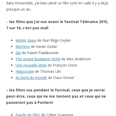
dans l’ensemble, j’ai bien aimé ce film sorti en salle il y a déjà
presque un an…
–
les films que j’ai vus avant le festival Télérama 2015,
7 sur 16, c’est pas mal!
Winter sleep
de Nuri Bilge Ceylan
Mommy
de Xavier Dolan
Ida
de Paweł Pawlikowski
The Grand Budapest Hotel
de Wes Anderson
Une nouvelle amie
de François Ozon
Hippocrate
de Thomas Lilti
Au bord du monde
de Claus Drexel
– les films vus pendant le festival, ceux que je verrai
peut-être, ceux qui ne me tentent pas et ceux qui ne
passeront pas à Poitiers!
Bande de filles
de Céline Sciamma