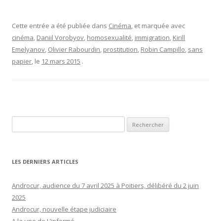
Cette entrée a été publiée dans
Cinéma
, et marquée avec
cinéma
,
Daniil Vorobyov
,
homosexualité
,
immigration
,
Kirill
Emelyanov
,
Olivier Rabourdin
,
prostitution
,
Robin Campillo
,
sans
papier
, le
12 mars 2015
.
Rechercher :
LES DERNIERS ARTICLES
Androcur, audience du 7 avril 2025 à Poitiers, délibéré du 2 juin
2025
Androcur, nouvelle étape judiciaire