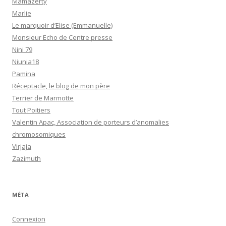
Mamazerty
Marlie
Le marquoir d’Elise (Emmanuelle)
Monsieur Echo de Centre presse
Nini 79
Niunia18
Pamina
Réceptacle, le blog de mon père
Terrier de Marmotte
Tout Poitiers
Valentin Apac, Association de porteurs d’anomalies
chromosomiques
Virjaja
Zazimuth
MÉTA
Connexion