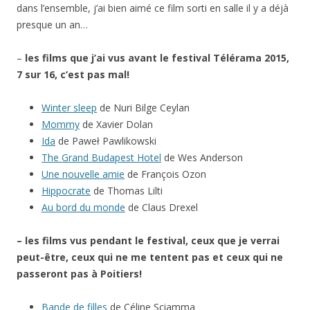
dans l’ensemble, j’ai bien aimé ce film sorti en salle il y a déjà
presque un an…
–
les films que j’ai vus avant le festival Télérama 2015,
7 sur 16, c’est pas mal!
Winter sleep
de Nuri Bilge Ceylan
Mommy
de Xavier Dolan
Ida
de Paweł Pawlikowski
The Grand Budapest Hotel
de Wes Anderson
Une nouvelle amie
de François Ozon
Hippocrate
de Thomas Lilti
Au bord du monde
de Claus Drexel
– les films vus pendant le festival, ceux que je verrai
peut-être, ceux qui ne me tentent pas et ceux qui ne
passeront pas à Poitiers!
Bande de filles
de Céline Sciamma