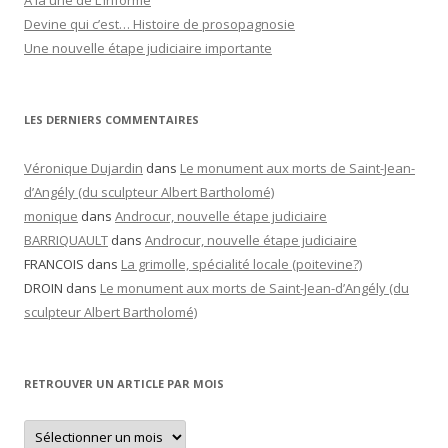
A la une de L’informé
Devine qui c’est… Histoire de prosopagnosie
Une nouvelle étape judiciaire importante
LES DERNIERS COMMENTAIRES
Véronique Dujardin
dans
Le monument aux morts de Saint-Jean-
d’Angély (du sculpteur Albert Bartholomé)
monique
dans
Androcur, nouvelle étape judiciaire
BARRIQUAULT
dans
Androcur, nouvelle étape judiciaire
FRANCOIS
dans
La grimolle, spécialité locale (poitevine?)
DROIN
dans
Le monument aux morts de Saint-Jean-d’Angély (du
sculpteur Albert Bartholomé)
RETROUVER UN ARTICLE PAR MOIS
Retrouver
un