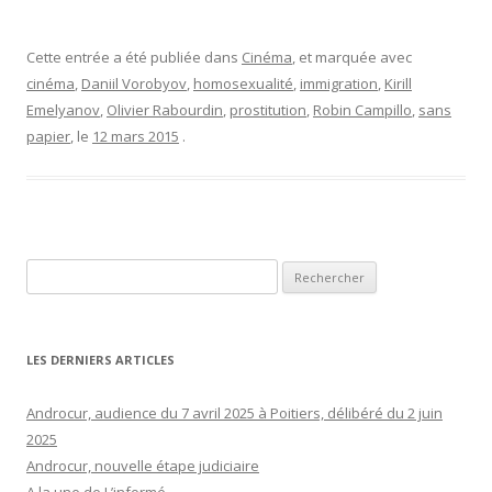
Cette entrée a été publiée dans
Cinéma
, et marquée avec
cinéma
,
Daniil Vorobyov
,
homosexualité
,
immigration
,
Kirill
Emelyanov
,
Olivier Rabourdin
,
prostitution
,
Robin Campillo
,
sans
papier
, le
12 mars 2015
.
Rechercher :
LES DERNIERS ARTICLES
Androcur, audience du 7 avril 2025 à Poitiers, délibéré du 2 juin
2025
Androcur, nouvelle étape judiciaire