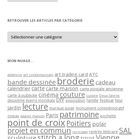
article
par
mois
RETROUVER LES ARTICLES PAR CATÉGORIE
Retrouver
les
articles
par
catégorie
MON NUAGE…
art trading card
ATC
allégorie
art contemporain
broderie
bande dessinée
cadeau
carte
carte maison
calendrier
carte postale ancienne
couture
cinéma
carte à publicité
cuisine
Deux-Sèvres
DIY
exposition
festival
famille
deuxième guerre mondiale
fleur
lecture
jardin
marque-page
monument commémoratif
patrimoine
Paris
oiseau
papier maison
pochette
point de croix
Poitiers
polar
projet en commun
SAL
rentrée littéraire
recyclage
stitch a long
Vienne
sculpture
tricot