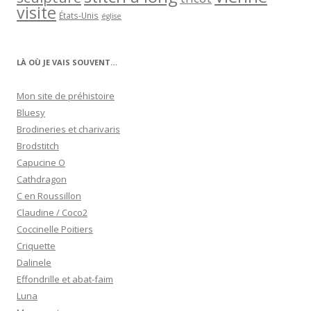
visite
États-Unis
église
LÀ OÙ JE VAIS SOUVENT…
Mon site de préhistoire
Bluesy
Brodineries et charivaris
Brodstitch
Capucine O
Cathdragon
C en Roussillon
Claudine / Coco2
Coccinelle Poitiers
Criquette
Dalinele
Effondrille et abat-faim
Luna