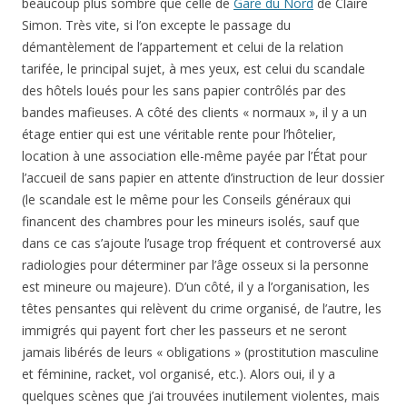
beaucoup plus sombre que celle de
Gare du Nord
de Claire
Simon. Très vite, si l’on excepte le passage du
démantèlement de l’appartement et celui de la relation
tarifée, le principal sujet, à mes yeux, est celui du scandale
des hôtels loués pour les sans papier contrôlés par des
bandes mafieuses. A côté des clients « normaux », il y a un
étage entier qui est une véritable rente pour l’hôtelier,
location à une association elle-même payée par l’État pour
l’accueil de sans papier en attente d’instruction de leur dossier
(le scandale est le même pour les Conseils généraux qui
financent des chambres pour les mineurs isolés, sauf que
dans ce cas s’ajoute l’usage trop fréquent et controversé aux
radiologies pour déterminer par l’âge osseux si la personne
est mineure ou majeure). D’un côté, il y a l’organisation, les
têtes pensantes qui relèvent du crime organisé, de l’autre, les
immigrés qui payent fort cher les passeurs et ne seront
jamais libérés de leurs « obligations » (prostitution masculine
et féminine, racket, vol organisé, etc.). Alors oui, il y a
quelques scènes que j’ai trouvées inutilement violentes, mais