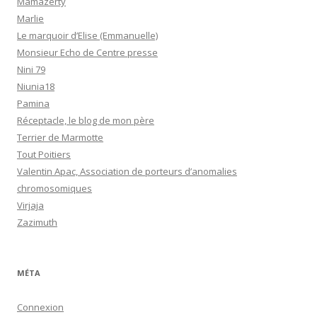
Mamazerty
Marlie
Le marquoir d’Elise (Emmanuelle)
Monsieur Echo de Centre presse
Nini 79
Niunia18
Pamina
Réceptacle, le blog de mon père
Terrier de Marmotte
Tout Poitiers
Valentin Apac, Association de porteurs d’anomalies
chromosomiques
Virjaja
Zazimuth
MÉTA
Connexion