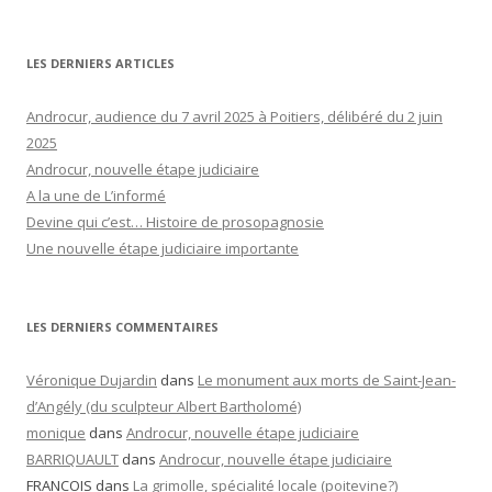
LES DERNIERS ARTICLES
Androcur, audience du 7 avril 2025 à Poitiers, délibéré du 2 juin
2025
Androcur, nouvelle étape judiciaire
A la une de L’informé
Devine qui c’est… Histoire de prosopagnosie
Une nouvelle étape judiciaire importante
LES DERNIERS COMMENTAIRES
Véronique Dujardin
dans
Le monument aux morts de Saint-Jean-
d’Angély (du sculpteur Albert Bartholomé)
monique
dans
Androcur, nouvelle étape judiciaire
BARRIQUAULT
dans
Androcur, nouvelle étape judiciaire
FRANCOIS
dans
La grimolle, spécialité locale (poitevine?)