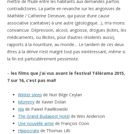
mettre de l’huile entre les habitants aux demandes parfois
contradictoires. La partie en revanche sur les angoisses de
Mathilde / Catherine Deneuve, qui passe d’une cause
associative (caritative) à une autre (géologique…), m’a moins
convaincue. Dépression, alcool, angoisse, drogues (licites, les
médicaments, ou illicites, pour d’autres résidents aussi),
rapports à la nourriture, au monde… Le tandem de ces deux
êtres à la dérive n’est malgré tout pas inintéressant, même si
la fin est particulièrement pessimiste.
–
les films que j’ai vus avant le festival Télérama 2015,
7 sur 16, c’est pas mal!
Winter sleep
de Nuri Bilge Ceylan
Mommy
de Xavier Dolan
Ida
de Paweł Pawlikowski
The Grand Budapest Hotel
de Wes Anderson
Une nouvelle amie
de François Ozon
Hippocrate
de Thomas Lilti