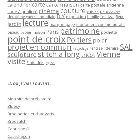
carte
carte maison
calendrier
carte postale ancienne
couture
cinéma
carte à publicité
cuisine
Deux-Sèvres
DIY
exposition
festival
famille
deuxième guerre mondiale
fleur
lecture
jardin
marque-page
monument commémoratif
patrimoine
Paris
oiseau
papier maison
pochette
point de croix
Poitiers
polar
projet en commun
SAL
rentrée littéraire
recyclage
stitch a long
Vienne
sculpture
tricot
visite
États-Unis
église
LÀ OÙ JE VAIS SOUVENT…
Mon site de préhistoire
Bluesy
Brodineries et charivaris
Brodstitch
Capucine O
Cathdragon