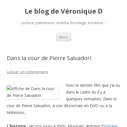
Le blog de Véronique D
Lecture, patrimoine, cinéma, bricolage, broderie…
Aller
Menu
au
contenu
Dans la cour de Pierre Salvadori
Laisser un commentaire
Voici le dernier film que j’ai vu
dans le cadre du il y a
quelques semaines:
Dans la
cour
de Pierre Salvadori, à voir désormais en DVD ou à la
télévision…
L’histoire :
de nos jours à Paris. Musicien, Antoine [
Gustave