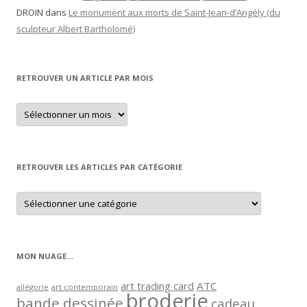
DROIN
dans
Le monument aux morts de Saint-Jean-d’Angély (du
sculpteur Albert Bartholomé)
RETROUVER UN ARTICLE PAR MOIS
Retrouver
un
article
par
mois
RETROUVER LES ARTICLES PAR CATÉGORIE
Retrouver
les
articles
par
catégorie
MON NUAGE…
art trading card
ATC
allégorie
art contemporain
broderie
bande dessinée
cadeau