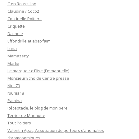
C en Roussillon
Claudine / Coco2
Coccinelle Poitiers
Criquette
Dalinele
Effondrille et abat-faim
Luna
Mamazerty
Marlie
Le marquoir d’Elise (Emmanuelle)
Monsieur Echo de Centre presse
Nini 79
Niunia18
Pamina
Réceptacle, le blog de mon père
Terrier de Marmotte
Tout Poitiers
Valentin Apac, Association de porteurs d’anomalies
chromosomiques