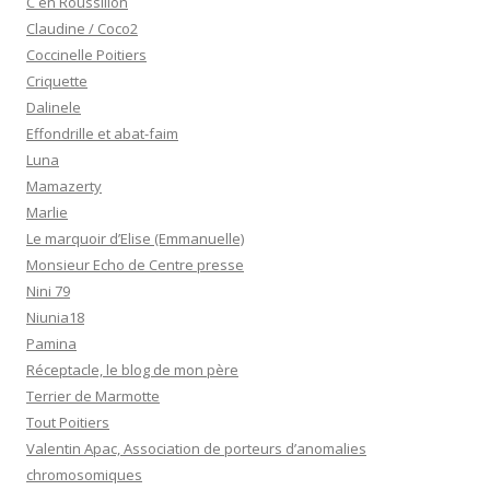
C en Roussillon
Claudine / Coco2
Coccinelle Poitiers
Criquette
Dalinele
Effondrille et abat-faim
Luna
Mamazerty
Marlie
Le marquoir d’Elise (Emmanuelle)
Monsieur Echo de Centre presse
Nini 79
Niunia18
Pamina
Réceptacle, le blog de mon père
Terrier de Marmotte
Tout Poitiers
Valentin Apac, Association de porteurs d’anomalies
chromosomiques