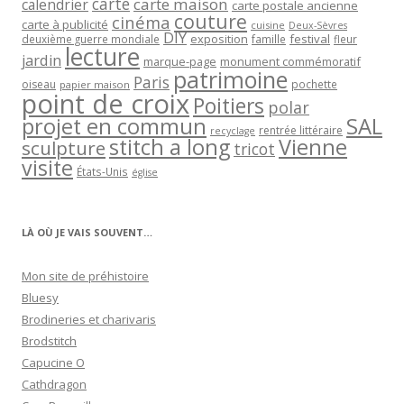
carte
carte maison
calendrier
carte postale ancienne
couture
cinéma
carte à publicité
cuisine
Deux-Sèvres
DIY
exposition
festival
famille
deuxième guerre mondiale
fleur
lecture
jardin
marque-page
monument commémoratif
patrimoine
Paris
oiseau
papier maison
pochette
point de croix
Poitiers
polar
projet en commun
SAL
rentrée littéraire
recyclage
stitch a long
Vienne
sculpture
tricot
visite
États-Unis
église
LÀ OÙ JE VAIS SOUVENT…
Mon site de préhistoire
Bluesy
Brodineries et charivaris
Brodstitch
Capucine O
Cathdragon