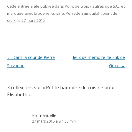
Cette entrée a été publiée dans
Point de croix / autres que SAL
, et
marquée avec
broderie
,
cuisine
,
Perrette Samouïloff
,
point de
croix
, le
27 mars 2015
.
Navigation
←
Dans la cour de Pierre
Jeux de mémoire de Erik de
des
Salvadori
Graaf
→
articles
3 réflexions sur «
Petite bannière de cuisine pour
Élisabeth
»
Emmanuelle
27 mars 2015 à 8 h 53 min