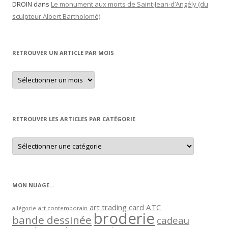
DROIN
dans
Le monument aux morts de Saint-Jean-d’Angély (du
sculpteur Albert Bartholomé)
RETROUVER UN ARTICLE PAR MOIS
Retrouver
un
article
par
mois
RETROUVER LES ARTICLES PAR CATÉGORIE
Retrouver
les
articles
par
catégorie
MON NUAGE…
art trading card
ATC
allégorie
art contemporain
broderie
bande dessinée
cadeau