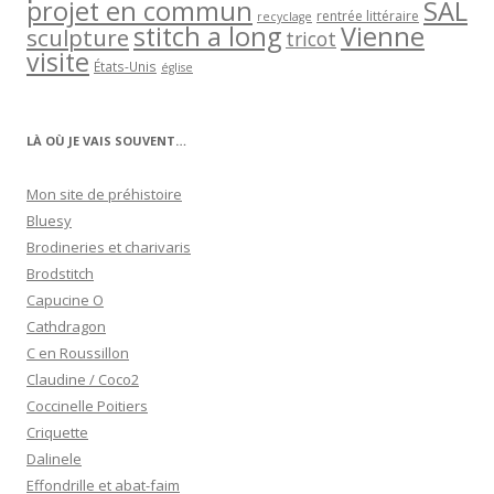
projet en commun
SAL
rentrée littéraire
recyclage
stitch a long
Vienne
sculpture
tricot
visite
États-Unis
église
LÀ OÙ JE VAIS SOUVENT…
Mon site de préhistoire
Bluesy
Brodineries et charivaris
Brodstitch
Capucine O
Cathdragon
C en Roussillon
Claudine / Coco2
Coccinelle Poitiers
Criquette
Dalinele
Effondrille et abat-faim