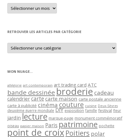
Retrouver
un
article
par
mois
RETROUVER LES ARTICLES PAR CATÉGORIE
Retrouver
les
articles
par
catégorie
MON NUAGE…
art trading card
ATC
allégorie
art contemporain
broderie
bande dessinée
cadeau
carte
carte maison
calendrier
carte postale ancienne
couture
cinéma
carte à publicité
cuisine
Deux-Sèvres
DIY
exposition
festival
famille
deuxième guerre mondiale
fleur
lecture
jardin
marque-page
monument commémoratif
patrimoine
Paris
oiseau
papier maison
pochette
point de croix
Poitiers
polar