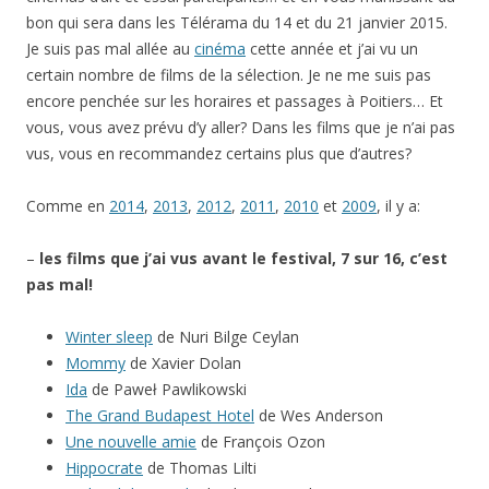
bon qui sera dans les Télérama du 14 et du 21 janvier 2015.
Je suis pas mal allée au
cinéma
cette année et j’ai vu un
certain nombre de films de la sélection. Je ne me suis pas
encore penchée sur les horaires et passages à Poitiers… Et
vous, vous avez prévu d’y aller? Dans les films que je n’ai pas
vus, vous en recommandez certains plus que d’autres?
Comme en
2014
,
2013
,
2012
,
2011
,
2010
et
2009
, il y a:
–
les films que j’ai vus avant le festival, 7 sur 16, c’est
pas mal!
Winter sleep
de Nuri Bilge Ceylan
Mommy
de Xavier Dolan
Ida
de Paweł Pawlikowski
The Grand Budapest Hotel
de Wes Anderson
Une nouvelle amie
de François Ozon
Hippocrate
de Thomas Lilti