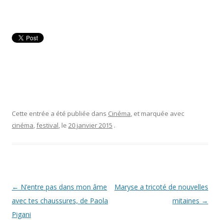
Cette entrée a été publiée dans
Cinéma
, et marquée avec
cinéma
,
festival
, le
20 janvier 2015
.
Navigation
←
N’entre pas dans mon âme
Maryse a tricoté de nouvelles
des
avec tes chaussures, de Paola
mitaines
→
articles
Pigani