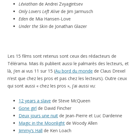
Léviathan
de Andrei Zvyagintsev
Only Lovers Left Alive
de Jim Jarmusch
Eden
de Mia Hansen-Love
Under the Skin
de Jonathan Glazer
Les 15 films sont retenus sont ceux des rédacteurs de
Télérama. Mais ils publient aussi le palmarès des lecteurs, et
là, j’en ai vus 11 sur 15 (
Au bord du monde
de Claus Drexel
n’est que chez les pros et pas chez les lecteurs). Outre ceux
qui sont aussi « chez les pros », j’ai aussi vu:
12 years a slave
de Steve McQueen
Gone girl
de David Fincher
Deux jours une nuit
de Jean-Pierre et Luc Dardenne
Magic in the Moonlight
de Woody Allen
Jimmy’s Hall
de Ken Loach