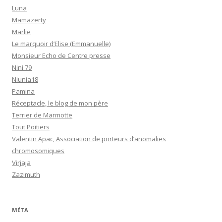
Luna
Mamazerty
Marlie
Le marquoir d’Elise (Emmanuelle)
Monsieur Echo de Centre presse
Nini 79
Niunia18
Pamina
Réceptacle, le blog de mon père
Terrier de Marmotte
Tout Poitiers
Valentin Apac, Association de porteurs d’anomalies
chromosomiques
Virjaja
Zazimuth
MÉTA