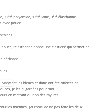
que, 32°/° polyamide, 13°/° laine, 3°/° élasthanne
es avec pouce
mitaines
e douce, l’élasthanne donne une élasticité qui permet de
le déclinant.
leues…
et les bleues et dune ont été offertes en
ouces, je les ai gardées pour moi.
uleurs en mettant ou non des rayures.
Pour les miennes, j’ai choisi de ne pas faire les deux