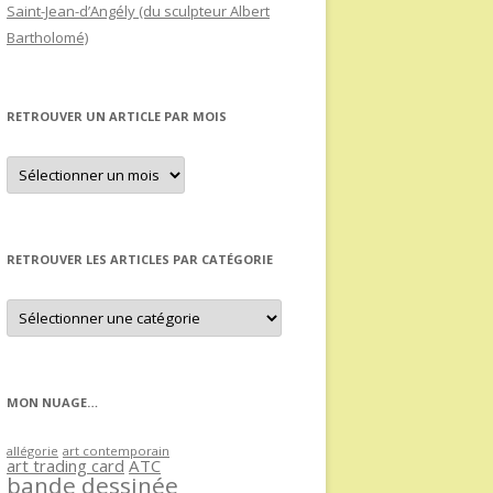
Saint-Jean-d’Angély (du sculpteur Albert
Bartholomé)
RETROUVER UN ARTICLE PAR MOIS
Retrouver
un
article
par
mois
RETROUVER LES ARTICLES PAR CATÉGORIE
Retrouver
les
articles
par
catégorie
MON NUAGE…
allégorie
art contemporain
art trading card
ATC
bande dessinée