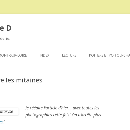
e D
roderie…
Aller
au
ONT-SUR-LOIRE
INDEX
LECTURE
POITIERS ET POITOU-CH
contenu
elles mitaines
Je réédite l’article d’hier… avec toutes les
photographies cette fois! On n’arrête plus
es
!