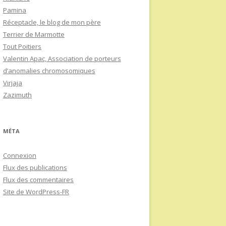
Pamina
Réceptacle, le blog de mon père
Terrier de Marmotte
Tout Poitiers
Valentin Apac, Association de porteurs
d’anomalies chromosomiques
Virjaja
Zazimuth
MÉTA
Connexion
Flux des publications
Flux des commentaires
Site de WordPress-FR