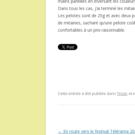
mains pareilles en inversant les couleur
Dans tous les cas, j’ai terminé les mita
Les pelotes sont de 25g et avec deux pel
de mitaines, sachant qu’une pelote coû
confortables à un prix raisonnable.
Cette entrée a été publiée dans
Tricot
, et
Navigation
←
En route vers le festival Télérama 2