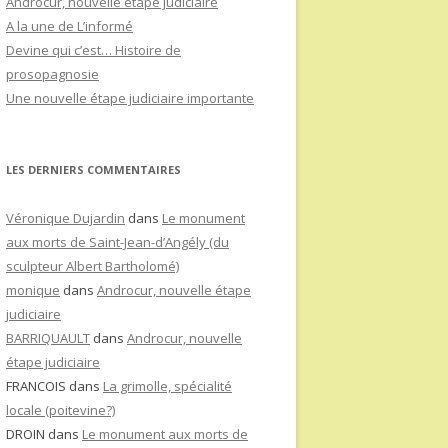
Androcur, nouvelle étape judiciaire
A la une de L’informé
Devine qui c’est… Histoire de
prosopagnosie
Une nouvelle étape judiciaire importante
LES DERNIERS COMMENTAIRES
Véronique Dujardin
dans
Le monument
aux morts de Saint-Jean-d’Angély (du
sculpteur Albert Bartholomé)
monique
dans
Androcur, nouvelle étape
judiciaire
BARRIQUAULT
dans
Androcur, nouvelle
étape judiciaire
FRANCOIS
dans
La grimolle, spécialité
locale (poitevine?)
DROIN
dans
Le monument aux morts de