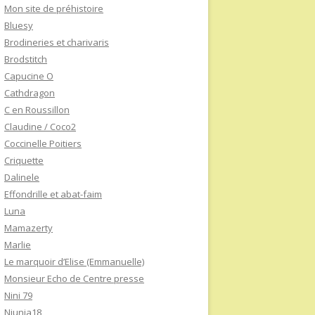
Mon site de préhistoire
Bluesy
Brodineries et charivaris
Brodstitch
Capucine O
Cathdragon
C en Roussillon
Claudine / Coco2
Coccinelle Poitiers
Criquette
Dalinele
Effondrille et abat-faim
Luna
Mamazerty
Marlie
Le marquoir d’Elise (Emmanuelle)
Monsieur Echo de Centre presse
Nini 79
Niunia18