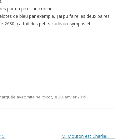
s.
ines par un picot au crochet.
otes de bleu par exemple, j’ai pu faire les deux paires
te 2€30, ça fait des petits cadeaux sympas et
 marquée avec
mitaine
,
tricot
, le
20 janvier 2015
.
015
M. Mouton est Charlie…
→