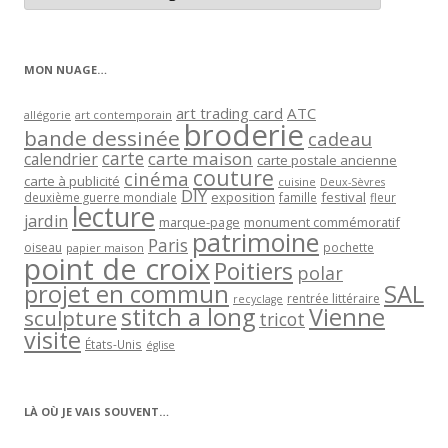
articles
par
catégorie
MON NUAGE…
art trading card
ATC
allégorie
art contemporain
broderie
bande dessinée
cadeau
carte
carte maison
calendrier
carte postale ancienne
couture
cinéma
carte à publicité
cuisine
Deux-Sèvres
DIY
exposition
festival
famille
deuxième guerre mondiale
fleur
lecture
jardin
marque-page
monument commémoratif
patrimoine
Paris
oiseau
papier maison
pochette
point de croix
Poitiers
polar
projet en commun
SAL
rentrée littéraire
recyclage
stitch a long
Vienne
sculpture
tricot
visite
États-Unis
église
LÀ OÙ JE VAIS SOUVENT…