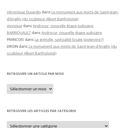
Véronique Dujardin
dans
Le monument aux morts de Saint-Jean-
d’Angély (du sculpteur Albert Bartholomé)
monique
dans
Androcur, nouvelle étape judiciaire
BARRIQUAULT
dans
Androcur, nouvelle étape judiciaire
FRANCOIS
dans
La grimolle, spécialité locale (poitevine?)
DROIN
dans
Le monument aux morts de Saint-Jean-d’Angély (du
sculpteur Albert Bartholomé)
RETROUVER UN ARTICLE PAR MOIS
Retrouver
un
article
par
mois
RETROUVER LES ARTICLES PAR CATÉGORIE
Retrouver
les