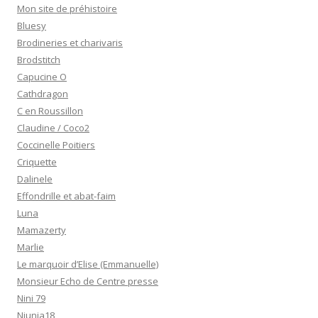
Mon site de préhistoire
Bluesy
Brodineries et charivaris
Brodstitch
Capucine O
Cathdragon
C en Roussillon
Claudine / Coco2
Coccinelle Poitiers
Criquette
Dalinele
Effondrille et abat-faim
Luna
Mamazerty
Marlie
Le marquoir d’Elise (Emmanuelle)
Monsieur Echo de Centre presse
Nini 79
Niunia18