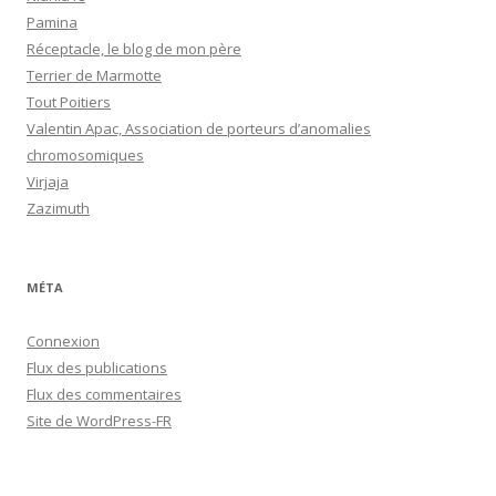
Pamina
Réceptacle, le blog de mon père
Terrier de Marmotte
Tout Poitiers
Valentin Apac, Association de porteurs d’anomalies
chromosomiques
Virjaja
Zazimuth
MÉTA
Connexion
Flux des publications
Flux des commentaires
Site de WordPress-FR