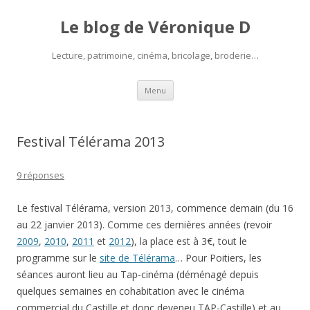
Le blog de Véronique D
Lecture, patrimoine, cinéma, bricolage, broderie…
Aller
Menu
au
contenu
Festival Télérama 2013
9 réponses
Le festival Télérama, version 2013, commence demain (du 16
au 22 janvier 2013). Comme ces dernières années (revoir
2009
,
2010
,
2011
et
2012
), la place est à 3€, tout le
programme sur le
site de Télérama
… Pour Poitiers, les
séances auront lieu au Tap-cinéma (déménagé depuis
quelques semaines en cohabitation avec le cinéma
commercial du Castille et donc deveneu TAP-Castille) et au