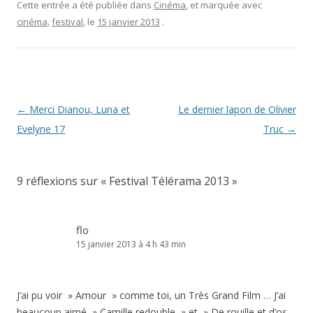
Cette entrée a été publiée dans
Cinéma
, et marquée avec
cinéma
,
festival
, le
15 janvier 2013
.
Navigation
←
Merci Dianou, Luna et
Le dernier lapon de Olivier
des
Evelyne 17
Truc
→
articles
9 réflexions sur «
Festival Télérama 2013
»
flo
15 janvier 2013 à 4 h 43 min
J’ai pu voir » Amour » comme toi, un Très Grand Film … J’ai
beaucoup aimé » Camille redouble » et » De rouille et d’os