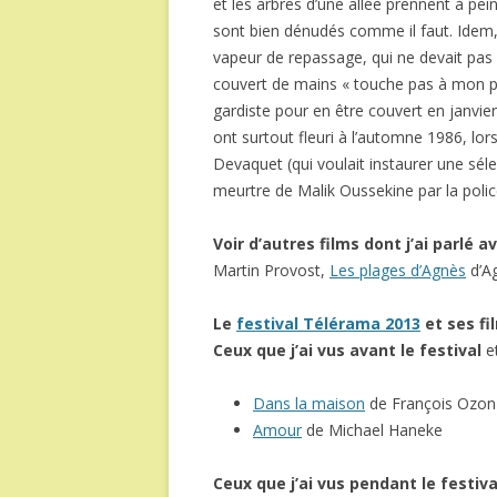
et les arbres d’une allée prennent à pei
sont bien dénudés comme il faut. Idem,
vapeur de repassage, qui ne devait pas 
couvert de mains « touche pas à mon p
gardiste pour en être couvert en janvie
ont surtout fleuri à l’automne 1986, lor
Devaquet (qui voulait instaurer une sélec
meurtre de Malik Oussekine par la poli
Voir d’autres films dont j’ai parlé 
Martin Provost,
Les plages d’Agnès
d’A
Le
festival Télérama 2013
et ses f
Ceux que j’ai vus avant le festival
et
Dans la maison
de François Ozon
Amour
de Michael Haneke
Ceux que j’ai
vus pendant le festiva