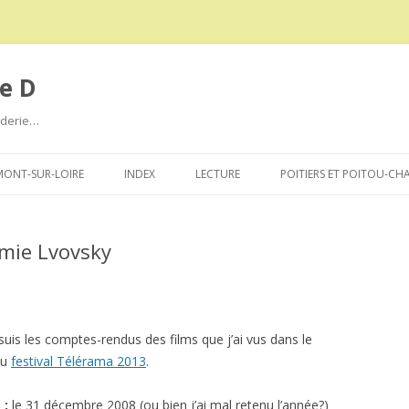
e D
roderie…
Aller
au
ONT-SUR-LOIRE
INDEX
LECTURE
POITIERS ET POITOU-CH
contenu
mie Lvovsky
suis les comptes-rendus des films que j’ai vus dans le
du
festival Télérama 2013
.
 :
le 31 décembre 2008 (ou bien j’ai mal retenu l’année?)