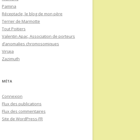
Pamina
Réceptacle, le blog de mon père
Terrier de Marmotte
Tout Poitiers
Valentin Apac, Association de porteurs
d’anomalies chromosomiques
Virjaja
Zazimuth
MÉTA
Connexion
Flux des publications
Flux des commentaires
Site de WordPress-FR