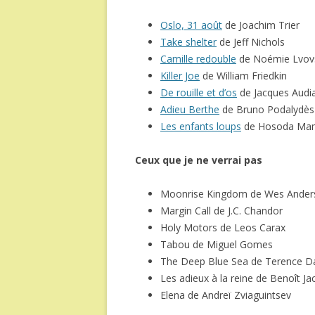
Oslo, 31 août
de Joachim Trier
Take shelter
de Jeff Nichols
Camille redouble
de Noémie Lvov
Killer Joe
de William Friedkin
De rouille et d’os
de Jacques Audi
Adieu Berthe
de Bruno Podalydès
Les enfants loups
de Hosoda Ma
Ceux que je ne verrai pas
Moonrise Kingdom de Wes Ander
Margin Call de J.C. Chandor
Holy Motors de Leos Carax
Tabou de Miguel Gomes
The Deep Blue Sea de Terence D
Les adieux à la reine de Benoît Ja
Elena de Andreï Zviaguintsev