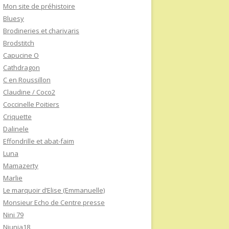
Mon site de préhistoire
Bluesy
Brodineries et charivaris
Brodstitch
Capucine O
Cathdragon
C en Roussillon
Claudine / Coco2
Coccinelle Poitiers
Criquette
Dalinele
Effondrille et abat-faim
Luna
Mamazerty
Marlie
Le marquoir d’Elise (Emmanuelle)
Monsieur Echo de Centre presse
Nini 79
Niunia18