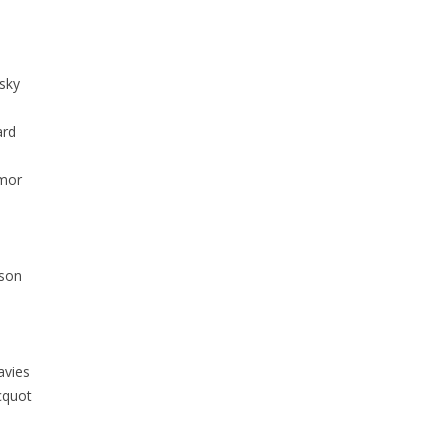
sky
ard
mor
son
avies
cquot