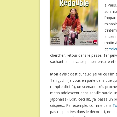
à Paris.
son mar
l’appar
minable
d’inter
ancienn
matin à
et
Yola
chercher, retour dans le passé, 1er janv
sachant ce qui va se passer ensuite et 
Mon avis :
c’est curieux, j’ai vu ce fil
Taniguchi (je vous en parle dans quelq
remplie d’ici là), un scénario très proc
matin adolescent dans sa ville natale. I
japonaise? Bon, ceci dit, j’ai passé un
crispée… Par exemple, comme dans
To
pas respectées dans le décor. Ici, nous