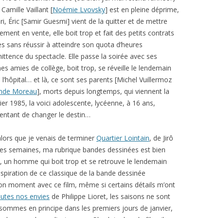
 Camille Vaillant [
Noémie Lvovsky
] est en pleine déprime,
i, Éric [Samir Guesmi] vient de la quitter et de mettre
tement en vente, elle boit trop et fait des petits contrats
s sans réussir à atteindre son quota d’heures
mittence du spectacle. Elle passe la soirée avec ses
es amies de collège, boit trop, se réveille le lendemain
 l’hôpital… et là, ce sont ses parents [Michel Vuillermoz
nde Moreau
], morts depuis longtemps, qui viennent la
ier 1985, la voici adolescente, lycéenne, à 16 ans,
tentant de changer le destin…
m alors que je venais de terminer
Quartier Lointain
, de Jirô
ues semaines, ma rubrique bandes dessinées est bien
he, un homme qui boit trop et se retrouve le lendemain
nspiration de ce classique de la bande dessinée
 bon moment avec ce film, même si certains détails m’ont
utes nos envies
de Philippe Lioret, les saisons ne sont
 sommes en principe dans les premiers jours de janvier,