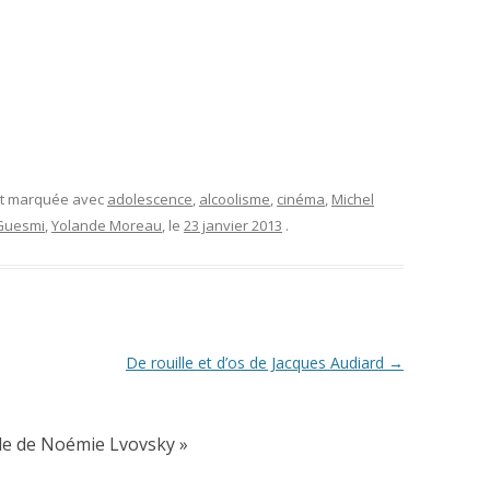
et marquée avec
adolescence
,
alcoolisme
,
cinéma
,
Michel
Guesmi
,
Yolande Moreau
, le
23 janvier 2013
.
De rouille et d’os de Jacques Audiard
→
le de Noémie Lvovsky
»