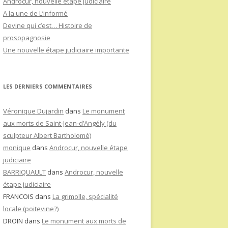
Androcur, nouvelle étape judiciaire
A la une de L’informé
Devine qui c’est… Histoire de
prosopagnosie
Une nouvelle étape judiciaire importante
LES DERNIERS COMMENTAIRES
Véronique Dujardin
dans
Le monument
aux morts de Saint-Jean-d’Angély (du
sculpteur Albert Bartholomé)
monique
dans
Androcur, nouvelle étape
judiciaire
BARRIQUAULT
dans
Androcur, nouvelle
étape judiciaire
FRANCOIS
dans
La grimolle, spécialité
locale (poitevine?)
DROIN
dans
Le monument aux morts de