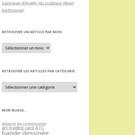
Saint-Jean-d’Angély (du sculpteur Albert
Bartholomé)
RETROUVER UN ARTICLE PAR MOIS
Retrouver
un
article
par
mois
RETROUVER LES ARTICLES PAR CATÉGORIE
Retrouver
les
articles
par
catégorie
MON NUAGE…
allégorie
art contemporain
art trading card
ATC
bande dessinée