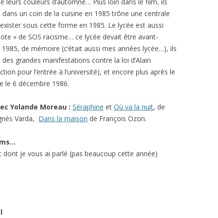
ne leurs couleurs d’automne… Plus loin dans le film, ils
 dans un coin de la cuisine en 1985 trône une centrale
exister sous cette forme en 1985. Le lycée est aussi
ote » de SOS racisme… ce lycée devait être avant-
r 1985, de mémoire (c’était aussi mes années lycée…), ils
s des grandes manifestations contre la loi d’Alain
tion pour l’entrée à l’université), et encore plus après le
ce le 6 décembre 1986.
avec Yolande Moreau :
Séraphine
et
Où va la nuit
, de
gnès Varda,
Dans la maison
de François Ozon.
ilms…
 dont je vous ai parlé (pas beaucoup cette année)
l