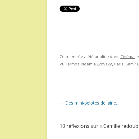
Cette entrée a été publiée dans
Cinéma
, 
Vuillermoz
,
Noémie Lvovsky
,
Paris
,
Samir 
Navigation
←
Des mini-pelotes de laine…
des
articles
10 réflexions sur «
Camille redoub