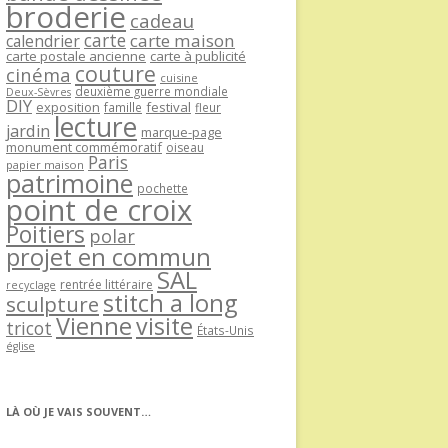
broderie
cadeau
carte
carte maison
calendrier
carte postale ancienne
carte à publicité
couture
cinéma
cuisine
deuxième guerre mondiale
Deux-Sèvres
DIY
exposition
festival
famille
fleur
lecture
jardin
marque-page
monument commémoratif
oiseau
Paris
papier maison
patrimoine
pochette
point de croix
Poitiers
polar
projet en commun
SAL
rentrée littéraire
recyclage
stitch a long
sculpture
Vienne
visite
tricot
États-Unis
église
LÀ OÙ JE VAIS SOUVENT…