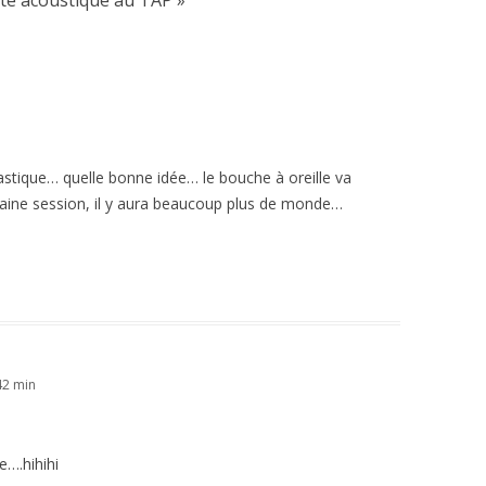
ste acoustique au TAP
»
astique… quelle bonne idée… le bouche à oreille va
ochaine session, il y aura beaucoup plus de monde…
42 min
e….hihihi