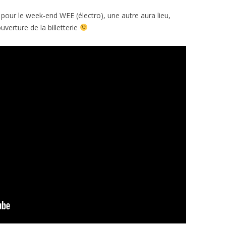
 pour le week-end WEE (électro), une autre aura lieu,
verture de la billetterie