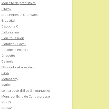
Mon site de préhistoire
Bluesy
Brodineries et charivaris
Brodstitch
Capucine O
Cathdragon
C en Roussillon
Claudine / Coco2
Coccinelle Poitiers
Criquette
Dalinele
Effondrille et abat-faim
Luna
Mamazerty
Marlie
Le marquoir d’Elise (Emmanuelle)
Monsieur Echo de Centre presse
Nini 79
Niunia18