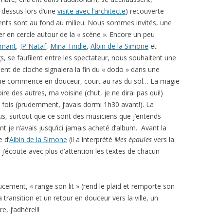
i-dessus lors d’une
visite avec l’architecte
) recouverte
ents sont au fond au milieu. Nous sommes invités, une
ger en cercle autour de la « scène ». Encore un peu
emant
,
JP Nataf
,
Mina Tindle
,
Albin de la Simone
et
, se faufilent entre les spectateur, nous souhaitent une
nt de cloche signalera la fin du « dodo » dans une
ique commence en douceur, court au ras du sol… La magie
ire des autres, ma voisine (chut, je ne dirai pas qui!)
fois (prudemment, j’avais dormi 1h30 avant!). La
s, surtout que ce sont des musiciens que j’entends
t je n’avais jusqu’ici jamais acheté d’album. Avant la
e d’
Albin de la Simone
(il a interprété
Mes épaules
vers la
, j’écoute avec plus d’attention les textes de chacun
cement, « range son lit » (rend le plaid et remporte son
a transition et un retour en douceur vers la ville, un
e, j’adhère!!!