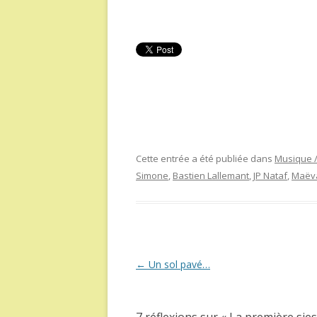
Cette entrée a été publiée dans
Musique /
Simone
,
Bastien Lallemant
,
JP Nataf
,
Maëva
Navigation
←
Un sol pavé…
des
articles