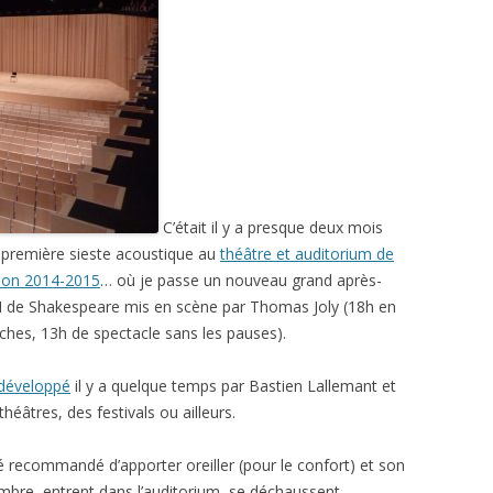
C’était il y a presque deux mois
 la première sieste acoustique au
théâtre et auditorium de
son 2014-2015
… où je passe un nouveau grand après-
VI de Shakespeare mis en scène par Thomas Joly (18h en
ches, 13h de spectacle sans les pauses).
développé
il y a quelque temps par Bastien Lallemant et
éâtres, des festivals ou ailleurs.
é recommandé d’apporter oreiller (pour le confort) et son
mbre, entrent dans l’auditorium, se déchaussent,