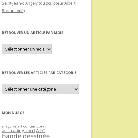
Saint-Jean-d’Angély (du sculpteur Albert
Bartholomé)
RETROUVER UN ARTICLE PAR MOIS
Retrouver
un
article
par
mois
RETROUVER LES ARTICLES PAR CATÉGORIE
Retrouver
les
articles
par
catégorie
MON NUAGE…
allégorie
art contemporain
art trading card
ATC
bande dessinée