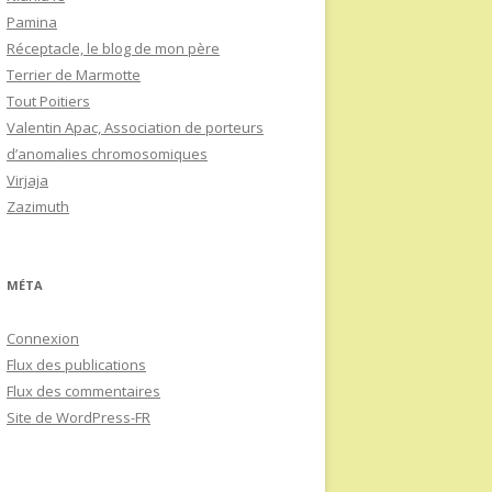
Pamina
Réceptacle, le blog de mon père
Terrier de Marmotte
Tout Poitiers
Valentin Apac, Association de porteurs
d’anomalies chromosomiques
Virjaja
Zazimuth
MÉTA
Connexion
Flux des publications
Flux des commentaires
Site de WordPress-FR