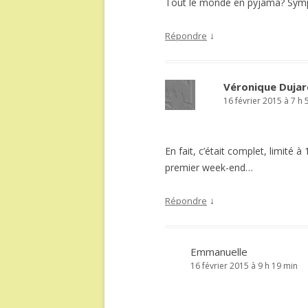
Tout le monde en pyjama? Sym
↓
Répondre
Véronique Dujar
16 février 2015 à 7 h 
En fait, c’était complet, limité à
premier week-end…
↓
Répondre
Emmanuelle
16 février 2015 à 9 h 19 min