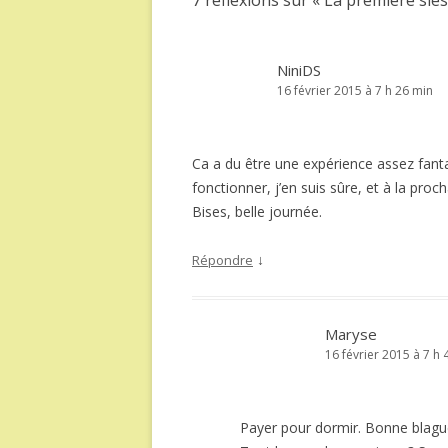
7 réflexions sur «
La première sie
NiniDS
16 février 2015 à 7 h 26 min
Ca a du être une expérience assez fant
fonctionner, j’en suis sûre, et à la pr
Bises, belle journée.
↓
Répondre
Maryse
16 février 2015 à 7 h 
Payer pour dormir. Bonne blagu