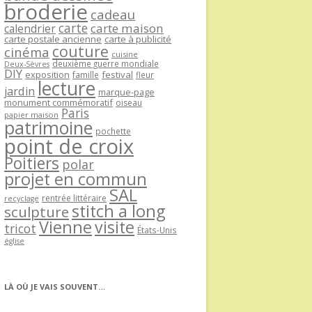
broderie
cadeau
carte
carte maison
calendrier
carte postale ancienne
carte à publicité
couture
cinéma
cuisine
deuxième guerre mondiale
Deux-Sèvres
DIY
exposition
festival
famille
fleur
lecture
jardin
marque-page
monument commémoratif
oiseau
Paris
papier maison
patrimoine
pochette
point de croix
Poitiers
polar
projet en commun
SAL
rentrée littéraire
recyclage
stitch a long
sculpture
Vienne
visite
tricot
États-Unis
église
LÀ OÙ JE VAIS SOUVENT…