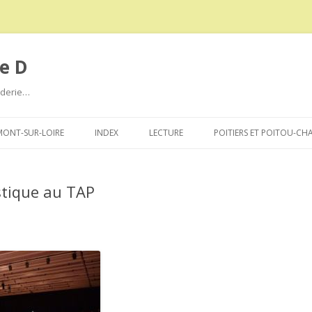
e D
roderie…
Aller
au
ONT-SUR-LOIRE
INDEX
LECTURE
POITIERS ET POITOU-CH
contenu
stique au TAP