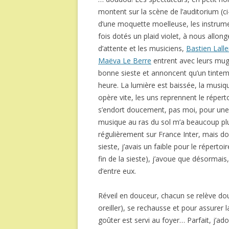
montent sur la scène de l’auditorium (c
d’une moquette moelleuse, les instrum
fois dotés un plaid violet, à nous allon
d’attente et les musiciens,
Bastien Lall
Maëva Le Berre
entrent avec leurs mugs
bonne sieste et annoncent qu’un tinteme
heure. La lumière est baissée, la mus
opère vite, les uns reprennent le réperto
s’endort doucement, pas moi, pour une 
musique au ras du sol m’a beaucoup plu
régulièrement sur France Inter, mais don
sieste, j’avais un faible pour le répertoir
fin de la sieste), j’avoue que désormais
d’entre eux.
Réveil en douceur, chacun se relève dou
oreiller), se rechausse et pour assurer l
goûter est servi au foyer… Parfait, j’ador