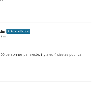
pa
din
Auteur de l’article
59 min
 100 personnes par sieste, il y a eu 4 siestes pour ce