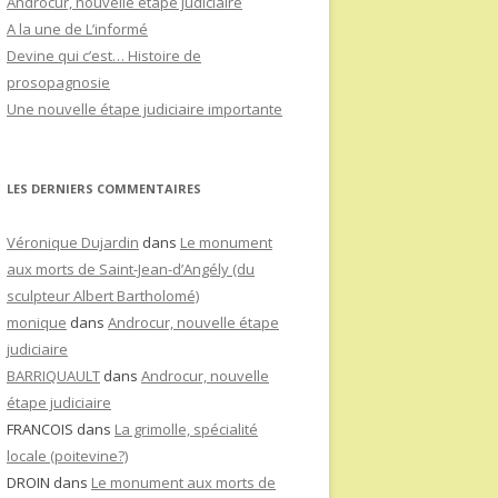
Androcur, nouvelle étape judiciaire
A la une de L’informé
Devine qui c’est… Histoire de
prosopagnosie
Une nouvelle étape judiciaire importante
LES DERNIERS COMMENTAIRES
Véronique Dujardin
dans
Le monument
aux morts de Saint-Jean-d’Angély (du
sculpteur Albert Bartholomé)
monique
dans
Androcur, nouvelle étape
judiciaire
BARRIQUAULT
dans
Androcur, nouvelle
étape judiciaire
FRANCOIS
dans
La grimolle, spécialité
locale (poitevine?)
DROIN
dans
Le monument aux morts de