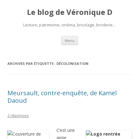
Le blog de Véronique D
Lecture, patrimoine, cinéma, bricolage, broderie…
Aller
Menu
au
contenu
ARCHIVES PAR ÉTIQUETTE :
DÉCOLONISATION
Meursault, contre-enquête, de Kamel
Daoud
2 réponses
C’est une
amie,