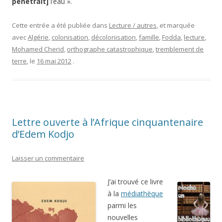
pénétrait]
l’eau ».
Cette entrée a été publiée dans
Lecture / autres
, et marquée
avec
Algérie
,
colonisation
,
décolonisation
,
famille
,
Fodda
,
lecture
,
Mohamed Cherid
,
orthographe catastrophique
,
tremblement de
terre
, le
16 mai 2012
.
Lettre ouverte à l’Afrique cinquantenaire
d’Edem Kodjo
Laisser un commentaire
J’ai trouvé ce livre
à la
médiathèque
parmi les
nouvelles