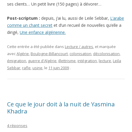
ses clients… Un petit livre (150 pages) à dévorer…
Post-scriptum :
depuis, j’ai lu, aussi de Leile Sebbar,
L’arabe
comme un chant secret
et d’un recueil de nouvelles qu’elle a
dirigé,
Une enfance algérienne.
Cette entrée a été publiée dans
Lecture / autres
, et marquée
avec
Algérie
,
Boulogne-Billancourt
,
colonisation
,
décolonisation
,
émigration
,
guerre d'Algérie
,
illettrisme
,
intégration
,
lecture
,
Leïla
Sebbar
,
rafle
,
usine
, le
11 juin 2009
.
Ce que le jour doit à la nuit de Yasmina
Khadra
4 réponses