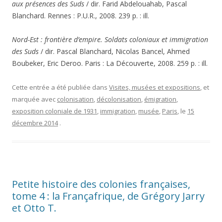
aux présences des Suds
/ dir. Farid Abdelouahab, Pascal
Blanchard. Rennes : P.U.R., 2008. 239 p. : ill.
Nord-Est : frontière d’empire. Soldats coloniaux et immigration
des Suds
/ dir. Pascal Blanchard, Nicolas Bancel, Ahmed
Boubeker, Eric Deroo. Paris : La Découverte, 2008. 259 p. : ill.
Cette entrée a été publiée dans
Visites, musées et expositions
, et
marquée avec
colonisation
,
décolonisation
,
émigration
,
exposition coloniale de 1931
,
immigration
,
musée
,
Paris
, le
15
décembre 2014
.
Petite histoire des colonies françaises,
tome 4 : la Françafrique, de Grégory Jarry
et Otto T.