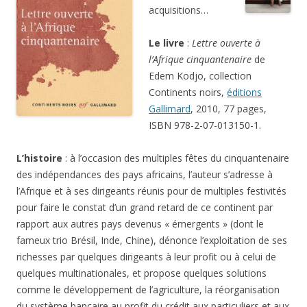
acquisitions…
Le livre
:
Lettre ouverte à
l’Afrique cinquantenaire
de
Edem Kodjo, collection
Continents noirs,
éditions
Gallimard
, 2010, 77 pages,
ISBN 978-2-07-013150-1.
L’histoire
: à l’occasion des multiples fêtes du cinquantenaire
des indépendances des pays africains, l’auteur s’adresse à
l’Afrique et à ses dirigeants réunis pour de multiples festivités
pour faire le constat d’un grand retard de ce continent par
rapport aux autres pays devenus « émergents » (dont le
fameux trio Brésil, Inde, Chine), dénonce l’exploitation de ses
richesses par quelques dirigeants à leur profit ou à celui de
quelques multinationales, et propose quelques solutions
comme le développement de l’agriculture, la réorganisation
du système bancaire au profit du crédit aux particuliers et aux