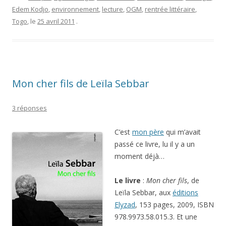
Edem Kodjo
,
environnement
,
lecture
,
OGM
,
rentrée littéraire
,
Togo
, le
25 avril 2011
.
Mon cher fils de Leïla Sebbar
3 réponses
C’est
mon père
qui m’avait
passé ce livre, lu il y a un
moment déjà…
Le livre
:
Mon cher fils
, de
Leïla Sebbar, aux
éditions
Elyzad
, 153 pages, 2009, ISBN
978.9973.58.015.3. Et une