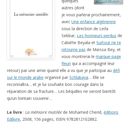
quelques
autres (dont
je vous parlerai prochainement,
avec
Une enfance algérienne
sous la direction de Leïla
Sebbar,
Les honneurs perdus
de
Calixthe Beyala et
Surtout ne te
retourne pas
de Maïssa Bey, et
vous montrerai le
marque-page
fleuri
qui a accompagné leur
retour) par une amie quand elle a vu que je participai au
défi
sur le monde arabe
organisé par
Schlabaya
… Elle se
reconnaîtra… et je lui souhaite bon courage dans la
réparation de sa fracture… Les béquilles ne seront bientôt
qu’un lointain souvenir…
Le livre
:
La mémoire mutilée
de Mohamed Cherid,
éditions
Edilivre
, 2008, 156 pages, ISBN 9782812102882.