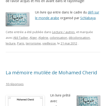
de l’avoir acquis et mis en avant dans le rayonnage!
Un livre qui entre dans le cadre du
défi sur
le monde arabe
organisé par
Schlabaya
.
Cette entrée a été publiée dans
Lecture / autres
, et marquée
avec
Akli Tadjer
,
Alger
,
Algérie
,
colonisation
,
décolonisation
,
lecture
,
Paris
,
terrorisme
,
vieillesse
, le
21 mai 2012
.
La mémoire mutilée de Mohamed Cherid
10 réponses
Un livre prêté
avec