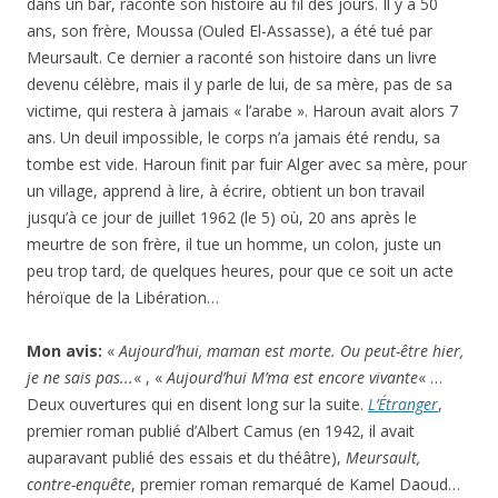
dans un bar, raconte son histoire au fil des jours. Il y a 50
ans, son frère, Moussa (Ouled El-Assasse), a été tué par
Meursault. Ce dernier a raconté son histoire dans un livre
devenu célèbre, mais il y parle de lui, de sa mère, pas de sa
victime, qui restera à jamais « l’arabe ». Haroun avait alors 7
ans. Un deuil impossible, le corps n’a jamais été rendu, sa
tombe est vide. Haroun finit par fuir Alger avec sa mère, pour
un village, apprend à lire, à écrire, obtient un bon travail
jusqu’à ce jour de juillet 1962 (le 5) où, 20 ans après le
meurtre de son frère, il tue un homme, un colon, juste un
peu trop tard, de quelques heures, pour que ce soit un acte
héroïque de la Libération…
Mon avis:
«
Aujourd’hui, maman est morte. Ou peut-être hier,
je ne sais pas.
..
« , «
Aujourd’hui M’ma est encore vivante
« …
Deux ouvertures qui en disent long sur la suite.
L’
É
tranger
,
premier roman publié d’Albert Camus (en 1942, il avait
auparavant publié des essais et du théâtre),
Meursault,
contre-enquête
, premier roman remarqué de Kamel Daoud…