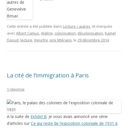
Cette entrée a été publiée dans
Lecture / autres
, et marquée
avec
Albert Camus
,
Algérie
,
colonisation
,
décolonisation
,
Kamel
Daoud
,
lecture
,
meurtre
,
prix littéraire
, le
29 décembre 2014
.
La cité de l’immigration à Paris
1 réponse
A la suite de
Exhibit B
, je vous avais annoncé une série
d’articles sur
Ce qui reste de l’exposition coloniale de 1931 à