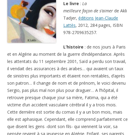
Le livre
:
La
meilleure façon de s’aimer
de Akli
Tadjer,
éditions Jean-Claude
Lattès
, 2012, 284 pages, ISBN
978-2709635257.
L’histoire
: de nos jours à Paris
et en Algérie au moment de la guerre d’indépendance. Après
les attentats du 11 septembre 2001, Saïd a perdu son travail,
il vendait des assurances à des arabes… qui avaient un taux
de sinistres plus importants et étaient non rentables, d’après
son patron… Il change de nom et de prénom, le voici devenu
Sergio, pas plus mal non plus pour draguer… A l’hôpital, il
retrouve presque chaque jour sa mère, Fatima, qui a été
victime d’un accident vasculaire cérébral il y a trois mois.
Cette dernière est sortie du comas il y a un bon mois, mais
elle est aphasique. Cependant, elle comprend parfaitement ce
que disent les gens -dont son fils- qui viennent la voir, sa
pensée revient à sa jeunesse en Algérie. Enfant, ses parents