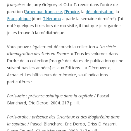
françaises
de Jarry Grégory et Otto T. revoir dans l’ordre de
parution l
’Amérique française
,
l’Empire
, la
décolonisation
, la
Françafrique
(dont
Télérama
a parlé la semaine dernière!). J’ai
noté quelques titres lors de ma visite, il faut que je regarde si
je les trouve à la médiathèque…
Vous pouvez également découvrir la collection
« Un siècle
d’immigration des Suds en France. »
Tous les volumes dans
l’ordre de la collection [malgré des dates de publication qui ne
suivent pas les années] et aux Editions La Découverte,
Achac et Les bâtisseurs de mémoire, sauf indications
particulières :
Paris-Asie : présence asiatique dans la capitale
/ Pascal
Blanchard, Eric Deroo. 2004. 217 p. : ill.
Paris-arabe : présence des Orientaux et des Maghrébins dans
la capitale
/ Pascal Blanchard, Eric Deroo, Driss El Yazami,
Pierre Fournié, Gilles Manceron. 2003. 247 p. : ill.