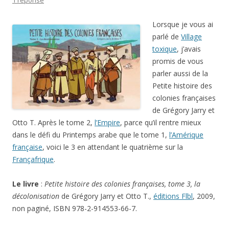
1 réponse
Lorsque je vous ai
parlé de
Village
toxique
, j’avais
promis de vous
parler aussi de la
Petite histoire des
colonies françaises
de Grégory Jarry et
Otto T. Après le tome 2,
l’Empire
, parce qu’il rentre mieux
dans le défi du Printemps arabe que le tome 1,
l’Amérique
française
, voici le 3 en attendant le quatrième sur la
Françafrique
.
Le livre
:
Petite histoire des colonies françaises, tome 3, la
décolonisation
de Grégory Jarry et Otto T.,
éditions Flbl
, 2009,
non paginé, ISBN 978-2-914553-66-7.