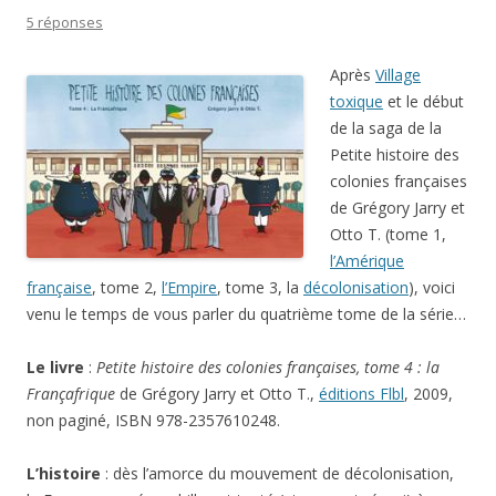
5 réponses
Après
Village
toxique
et le début
de la saga de la
Petite histoire des
colonies françaises
de Grégory Jarry et
Otto T. (tome 1,
l’Amérique
française
, tome 2,
l’Empire
, tome 3, la
décolonisation
), voici
venu le temps de vous parler du quatrième tome de la série…
Le livre
:
Petite histoire des colonies françaises, tome 4 : la
Françafrique
de Grégory Jarry et Otto T.,
éditions Flbl
, 2009,
non paginé, ISBN 978-2357610248.
L’histoire
: dès l’amorce du mouvement de décolonisation,