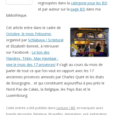
regroupées dans la
catégorie pour les BD
et par auteur sur la
page BD
dans ma
bibliothèque.
Cet article entre dans le cadre de
Octobre, le mois Fritissime
,
organisé par
Schlabaya / Scriptural
et Elizabeth Bennet, à retrouver
sur Facebook :
Le lion des
Flandres, Tintin, Max Havelaar :
vive le mois des 17 provinces!
Il s’agit au cours du mois de
parler de tout ce que l’on veut en rapport avec les 17
anciennes provinces annexés par Charles Quint et les états
de Bourgogne… et qui constituent aujourd’hui à peu près le
Nord-Pas-de-Calais, la Belgique, les Pays-Bas et le
Luxembourg.
Cette entrée a été publiée dans
Lecture / BD
, et marquée avec
bande dessinée
,
Belgique
,
Bruxelles
,
émigration
,
exil
,
intégration
,