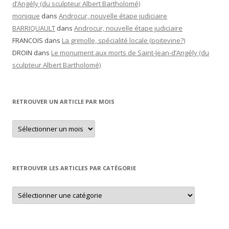
d’Angély (du sculpteur Albert Bartholomé)
monique
dans
Androcur, nouvelle étape judiciaire
BARRIQUAULT
dans
Androcur, nouvelle étape judiciaire
FRANCOIS
dans
La grimolle, spécialité locale (poitevine?)
DROIN
dans
Le monument aux morts de Saint-Jean-d’Angély (du
sculpteur Albert Bartholomé)
RETROUVER UN ARTICLE PAR MOIS
Retrouver
un
article
par
mois
RETROUVER LES ARTICLES PAR CATÉGORIE
Retrouver
les
articles
par
catégorie