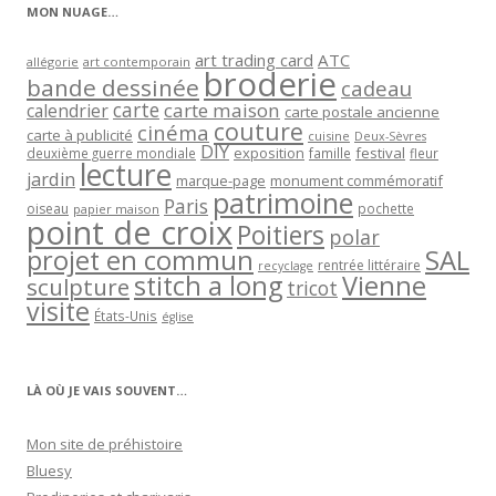
MON NUAGE…
art trading card
ATC
allégorie
art contemporain
broderie
bande dessinée
cadeau
carte
carte maison
calendrier
carte postale ancienne
couture
cinéma
carte à publicité
cuisine
Deux-Sèvres
DIY
exposition
festival
famille
deuxième guerre mondiale
fleur
lecture
jardin
marque-page
monument commémoratif
patrimoine
Paris
oiseau
papier maison
pochette
point de croix
Poitiers
polar
projet en commun
SAL
rentrée littéraire
recyclage
stitch a long
Vienne
sculpture
tricot
visite
États-Unis
église
LÀ OÙ JE VAIS SOUVENT…
Mon site de préhistoire
Bluesy