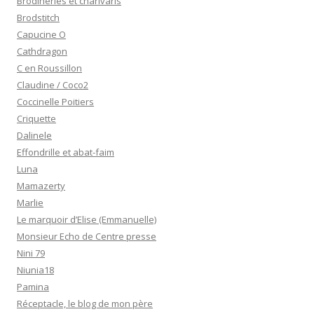
Brodineries et charivaris
Brodstitch
Capucine O
Cathdragon
C en Roussillon
Claudine / Coco2
Coccinelle Poitiers
Criquette
Dalinele
Effondrille et abat-faim
Luna
Mamazerty
Marlie
Le marquoir d’Elise (Emmanuelle)
Monsieur Echo de Centre presse
Nini 79
Niunia18
Pamina
Réceptacle, le blog de mon père