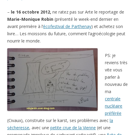
–
le 16 octobre 2012,
ne ratez pas sur Arte le reportage de
Marie-Monique Robin
(présenté le week-end dernier en
avant première à l’
écofestival de Parthenay
) et achetez son
livre… Les moissons du future, comment l’agroécologie peut
nourrir le monde.
PS: je
reviens très
vite vous
parler à
nouveau de
ma
centrale
nucléaire
préférée
(Civaux), construite sur le karst, ses problèmes avec
la
sécheresse
, avec une
petite crue de la Vienne
(et une
promenade imprévue de carburant radioactif), une
fuite de