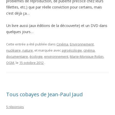
problèmes de reproduction, de puberté précoce chez leurs
fillettes, etc.) que par réelle conviction pour certains, mais
c’est déjà ça…
Un livre aussi (aux éditions de la découverte) et un DVD dans
quelques jours…
Cette entrée a été publiée dans
Cinéma
,
Environnement,
nucléaire, nature
, et marquée avec
agroécologie
,
cinéma
,
documentaire
,
écologie
,
environnement
,
Marie-Monique Robin
,
OGM
, le
15 octobre 2012
.
Tous cobayes de Jean-Paul Jaud
5 réponses