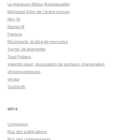
Le marquoir d’Elise (Emmanuelle)
Monsieur Echo de Centre presse
Nini 79
Niunia18
Pamina
Réceptacle, le blog de mon père
Terrier de Marmotte
Tout Poitiers
Valentin Apac, Association de porteurs d’anomalies
chromosomiques
Virjaja
Zazimuth
MÉTA
Connexion
Flux des publications
Flux des commentaires