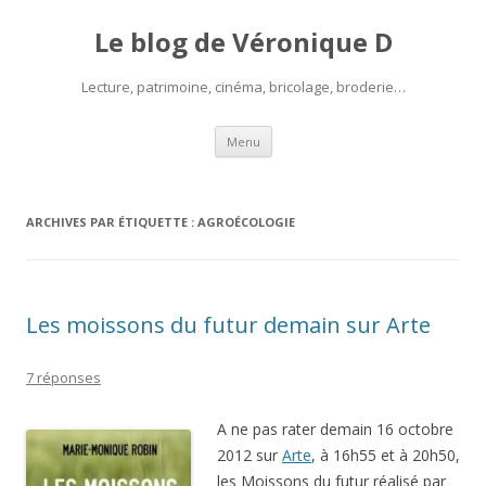
Le blog de Véronique D
Lecture, patrimoine, cinéma, bricolage, broderie…
Aller
Menu
au
contenu
ARCHIVES PAR ÉTIQUETTE :
AGROÉCOLOGIE
Les moissons du futur demain sur Arte
7 réponses
A ne pas rater demain 16 octobre
2012 sur
Arte
, à 16h55 et à 20h50,
les Moissons du futur réalisé par