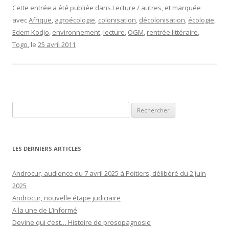
Cette entrée a été publiée dans
Lecture / autres
, et marquée
avec
Afrique
,
agroécologie
,
colonisation
,
décolonisation
,
écologie
,
Edem Kodjo
,
environnement
,
lecture
,
OGM
,
rentrée littéraire
,
Togo
, le
25 avril 2011
.
Rechercher :
LES DERNIERS ARTICLES
Androcur, audience du 7 avril 2025 à Poitiers, délibéré du 2 juin
2025
Androcur, nouvelle étape judiciaire
A la une de L’informé
Devine qui c’est… Histoire de prosopagnosie