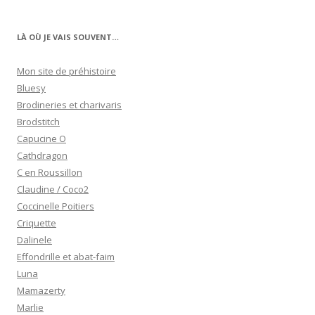
LÀ OÙ JE VAIS SOUVENT…
Mon site de préhistoire
Bluesy
Brodineries et charivaris
Brodstitch
Capucine O
Cathdragon
C en Roussillon
Claudine / Coco2
Coccinelle Poitiers
Criquette
Dalinele
Effondrille et abat-faim
Luna
Mamazerty
Marlie