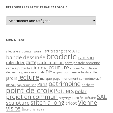
RETROUVER LES ARTICLES PAR CATÉGORIE
Retrouver
les
articles
par
catégorie
MON NUAGE…
art trading card
ATC
allégorie
art contemporain
broderie
bande dessinée
cadeau
carte
carte maison
calendrier
carte postale ancienne
couture
cinéma
carte à publicité
cuisine
Deux-Sèvres
DIY
exposition
festival
famille
deuxième guerre mondiale
fleur
lecture
jardin
marque-page
monument commémoratif
patrimoine
Paris
oiseau
papier maison
pochette
point de croix
Poitiers
polar
projet en commun
SAL
rentrée littéraire
recyclage
stitch a long
Vienne
sculpture
tricot
visite
États-Unis
église