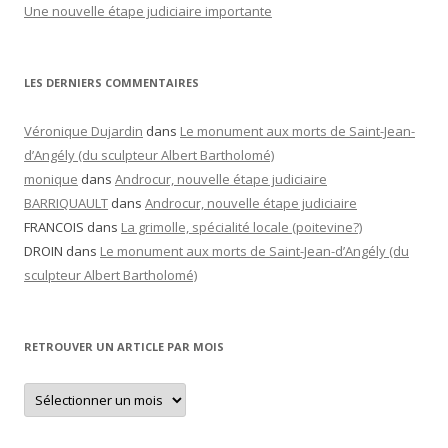
Une nouvelle étape judiciaire importante
LES DERNIERS COMMENTAIRES
Véronique Dujardin
dans
Le monument aux morts de Saint-Jean-
d’Angély (du sculpteur Albert Bartholomé)
monique
dans
Androcur, nouvelle étape judiciaire
BARRIQUAULT
dans
Androcur, nouvelle étape judiciaire
FRANCOIS
dans
La grimolle, spécialité locale (poitevine?)
DROIN
dans
Le monument aux morts de Saint-Jean-d’Angély (du
sculpteur Albert Bartholomé)
RETROUVER UN ARTICLE PAR MOIS
Retrouver
un
article
par
mois