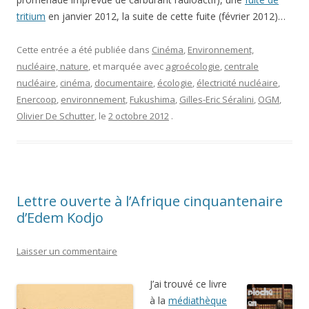
tritium
en janvier 2012, la suite de cette fuite (février 2012)…
Cette entrée a été publiée dans
Cinéma
,
Environnement,
nucléaire, nature
, et marquée avec
agroécologie
,
centrale
nucléaire
,
cinéma
,
documentaire
,
écologie
,
électricité nucléaire
,
Enercoop
,
environnement
,
Fukushima
,
Gilles-Eric Séralini
,
OGM
,
Olivier De Schutter
, le
2 octobre 2012
.
Lettre ouverte à l’Afrique cinquantenaire
d’Edem Kodjo
Laisser un commentaire
J’ai trouvé ce livre
à la
médiathèque