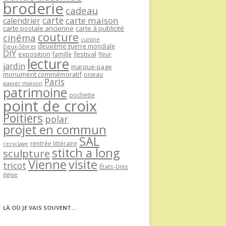
broderie
cadeau
carte
carte maison
calendrier
carte postale ancienne
carte à publicité
couture
cinéma
cuisine
deuxième guerre mondiale
Deux-Sèvres
DIY
exposition
festival
famille
fleur
lecture
jardin
marque-page
monument commémoratif
oiseau
Paris
papier maison
patrimoine
pochette
point de croix
Poitiers
polar
projet en commun
SAL
rentrée littéraire
recyclage
stitch a long
sculpture
Vienne
visite
tricot
États-Unis
église
LÀ OÙ JE VAIS SOUVENT…