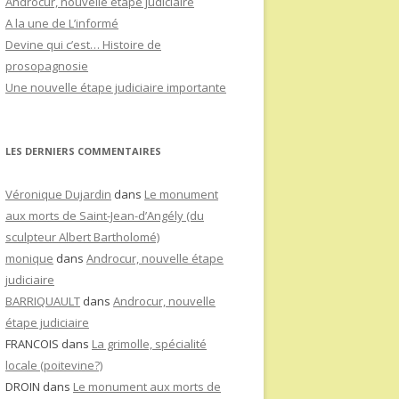
Androcur, nouvelle étape judiciaire
A la une de L’informé
Devine qui c’est… Histoire de
prosopagnosie
Une nouvelle étape judiciaire importante
LES DERNIERS COMMENTAIRES
Véronique Dujardin
dans
Le monument
aux morts de Saint-Jean-d’Angély (du
sculpteur Albert Bartholomé)
monique
dans
Androcur, nouvelle étape
judiciaire
BARRIQUAULT
dans
Androcur, nouvelle
étape judiciaire
FRANCOIS
dans
La grimolle, spécialité
locale (poitevine?)
DROIN
dans
Le monument aux morts de