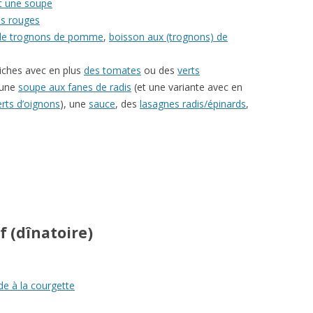
et une soupe
ns rouges
 de trognons de pomme
,
boisson aux (trognons) de
iches avec en plus
des tomates
ou des
verts
 une
soupe aux fanes de radis
(et une variante avec en
erts d’oignons
), une
sauce
, des
lasagnes radis/épinards
,
f (dînatoire)
de à la courgette