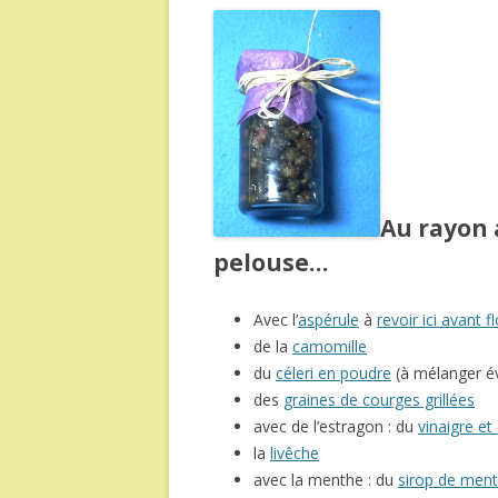
Au rayon 
pelouse…
Avec l’
aspérule
à
revoir ici avant 
de la
camomille
du
céleri en poudre
(à mélanger év
des
graines de courges grillées
avec de l’estragon : du
vinaigre et
la
livêche
avec la menthe : du
sirop de men