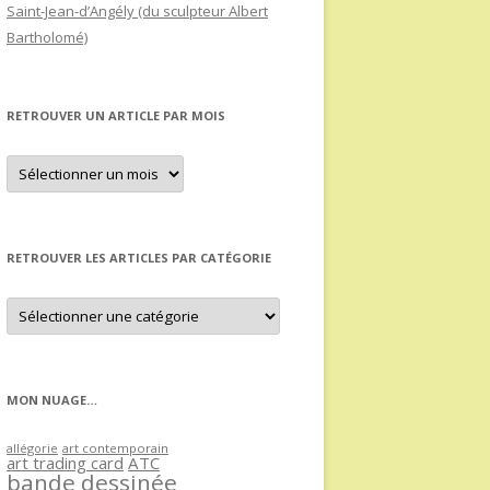
Saint-Jean-d’Angély (du sculpteur Albert
Bartholomé)
RETROUVER UN ARTICLE PAR MOIS
Retrouver
un
article
par
mois
RETROUVER LES ARTICLES PAR CATÉGORIE
Retrouver
les
articles
par
catégorie
MON NUAGE…
allégorie
art contemporain
art trading card
ATC
bande dessinée