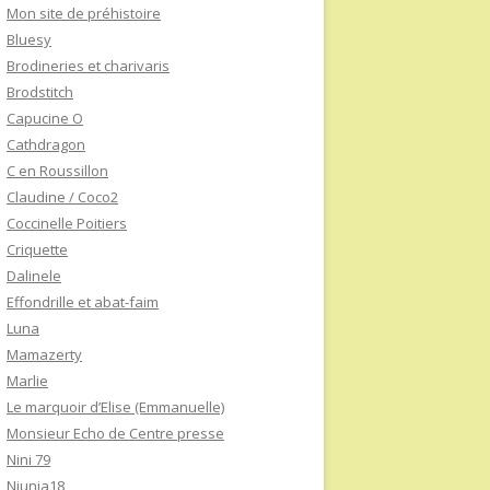
Mon site de préhistoire
Bluesy
Brodineries et charivaris
Brodstitch
Capucine O
Cathdragon
C en Roussillon
Claudine / Coco2
Coccinelle Poitiers
Criquette
Dalinele
Effondrille et abat-faim
Luna
Mamazerty
Marlie
Le marquoir d’Elise (Emmanuelle)
Monsieur Echo de Centre presse
Nini 79
Niunia18