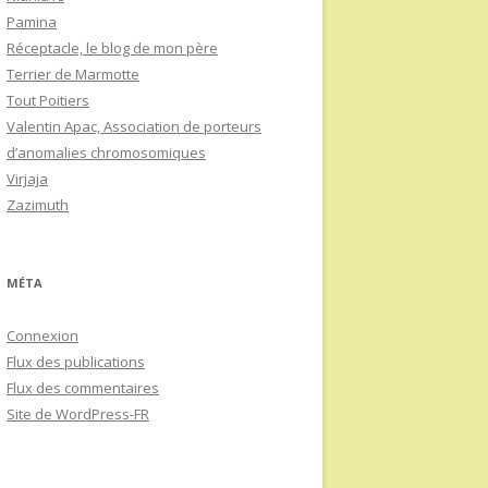
Pamina
Réceptacle, le blog de mon père
Terrier de Marmotte
Tout Poitiers
Valentin Apac, Association de porteurs
d’anomalies chromosomiques
Virjaja
Zazimuth
MÉTA
Connexion
Flux des publications
Flux des commentaires
Site de WordPress-FR