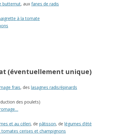
 butternut
, aux
fanes de radis
aigrette à la tomate
nons
lat (éventuellement unique)
omage frais
, des
lasagnes radis/épinards
duction des poulets)
 fromage…
es et au céleri
, de
pâtisson
, de
légumes d’été
ux tomates cerises et champignons