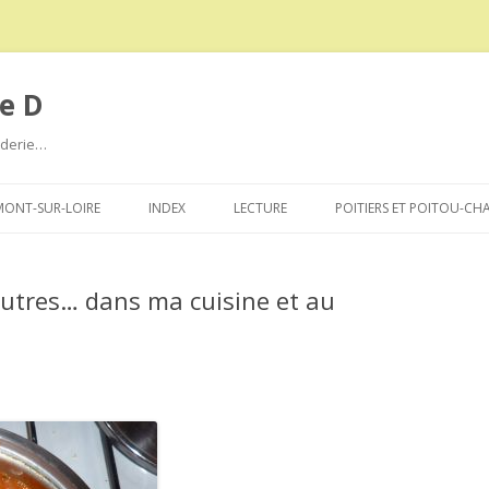
e D
roderie…
Aller
au
ONT-SUR-LOIRE
INDEX
LECTURE
POITIERS ET POITOU-CH
contenu
autres… dans ma cuisine et au