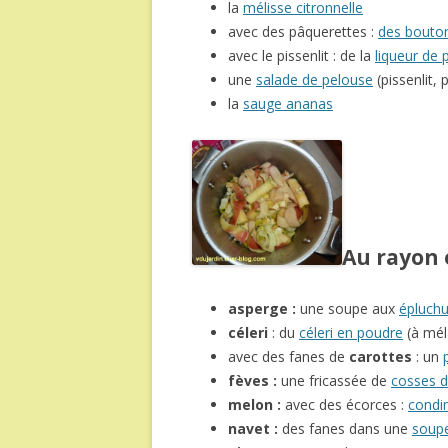
la
mélisse citronnelle
avec des pâquerettes :
des bouton
avec le pissenlit : de la
liqueur de p
une
salade de pelouse
(pissenlit,
la
sauge ananas
Au rayon
asperge :
une soupe aux
épluchu
céleri
: du
céleri en poudre
(à mél
avec des fanes de
carottes
: un
fèves :
une fricassée de
cosses d
melon :
avec des écorces :
condi
navet :
des fanes dans une
soup