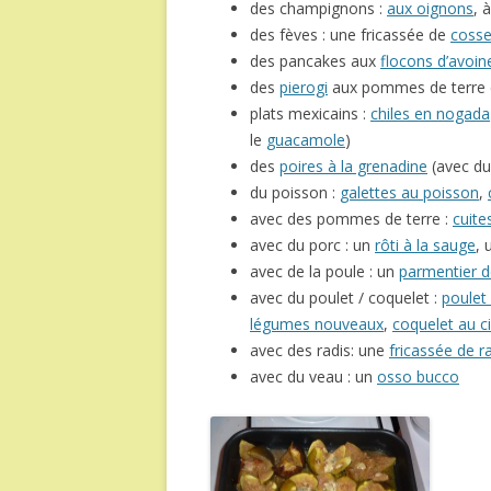
des champignons :
aux oignons
, 
des fèves : une fricassée de
coss
des pancakes aux
flocons d’avoine
des
pierogi
aux pommes de terre e
plats mexicains :
chiles en nogada
le
guacamole
)
des
poires à la grenadine
(avec du
du poisson :
galettes au poisson
,
avec des pommes de terre :
cuite
avec du porc : un
rôti à la sauge
,
avec de la poule : un
parmentier d
avec du poulet / coquelet :
poulet 
légumes nouveaux
,
coquelet au c
avec des radis: une
fricassée de r
avec du veau : un
osso bucco