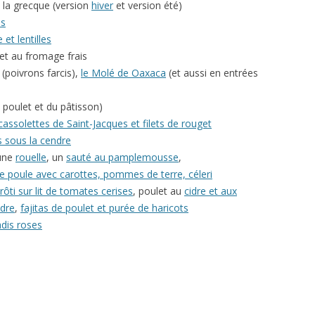
à la grecque (version
hiver
et version été)
es
 et lentilles
t au fromage frais
(poivrons farcis),
le Molé de Oaxaca
(et aussi en entrées
 poulet et du pâtisson)
cassolettes de Saint-Jacques et filets de rouget
s sous la cendre
 une
rouelle
, un
sauté au pamplemousse
,
e poule avec carottes, pommes de terre, céleri
rôti sur lit de tomates cerises
, poulet au
cidre et aux
idre
,
fajitas de poulet et purée de haricots
adis roses