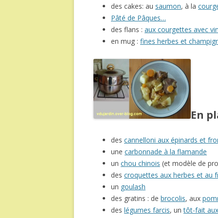
des cakes: au
saumon
, à la
courge
Pâté de Pâques…
des flans :
aux courgettes avec vin
en mug :
fines herbes et champig
En p
des
cannelloni aux épinards et fr
une
carbonnade à la flamande
un
chou chinois
(et modèle de pro
des
croquettes aux herbes et au
un
goulash
des gratins : de
brocolis
, aux
pomm
des
légumes farcis
, un
tôt-fait a