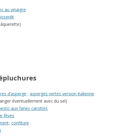
s au vinaigre
issenlit
 pâquerette)
 épluchures
res d’asperge
;
asperges vertes version italienne
anger éventuellement avec du sel)
pesto aux fanes carottes
e fèves
ment,
confiture
e