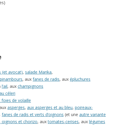
es)
e
 (et avocat)
,
salade Marika
,
topinambours
, aux
fanes de radis
, aux
épluchures
à
l’ail
, aux
champignons
au céleri
foies de volaille
 aux
asperges
,
aux asperges et au bleu
,
poireaux-
,
fanes de radis et verts d’oignons
(et une
autre variante
 oignons et chorizo
, aux
tomates-cerises
, aux
légumes