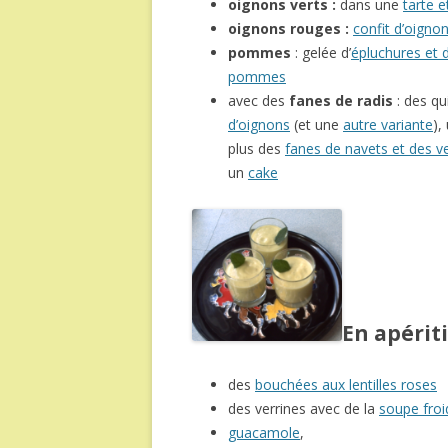
oignons verts :
dans une
tarte 
oignons rouges :
confit d’oigno
pommes
: gelée d’
épluchures et
pommes
avec des
fanes de radis
: des qu
d’oignons
(et une
autre variante
),
plus des
fanes de navets et des v
un
cake
En apériti
des
bouchées aux lentilles roses
des verrines avec de la
soupe froi
guacamole
,