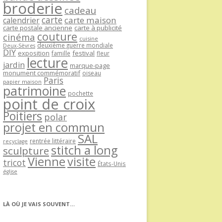
broderie
cadeau
carte
carte maison
calendrier
carte postale ancienne
carte à publicité
couture
cinéma
cuisine
deuxième guerre mondiale
Deux-Sèvres
DIY
exposition
festival
famille
fleur
lecture
jardin
marque-page
monument commémoratif
oiseau
Paris
papier maison
patrimoine
pochette
point de croix
Poitiers
polar
projet en commun
SAL
rentrée littéraire
recyclage
stitch a long
sculpture
Vienne
visite
tricot
États-Unis
église
LÀ OÙ JE VAIS SOUVENT…