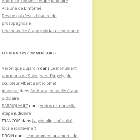
Androcur, nouvelle étape judiciaire
A la une de L’informé
Devine qui c’est… Histoire de
prosopagnosie
Une nouvelle étape judiciaire importante
LES DERNIERS COMMENTAIRES
Véronique Dujardin
dans
Le monument
aux morts de Saint-Jean-d’Angély (du
sculpteur Albert Bartholomé)
monique
dans
Androcur, nouvelle étape
judiciaire
BARRIQUAULT
dans
Androcur, nouvelle
étape judiciaire
FRANCOIS
dans
La grimolle, spécialité
locale (poitevine?)
DROIN
dans
Le monument aux morts de