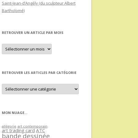
Saint-Jean-d’Angély (du sculpteur Albert
Bartholomé)
RETROUVER UN ARTICLE PAR MOIS
Retrouver
un
article
par
mois
RETROUVER LES ARTICLES PAR CATÉGORIE
Retrouver
les
articles
par
catégorie
MON NUAGE…
allégorie
art contemporain
art trading card
ATC
bande dessinée