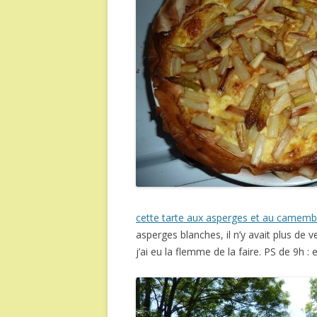
cette tarte aux asperges et au camemb
asperges blanches, il n’y avait plus d
j’ai eu la flemme de la faire. PS de 9h : e