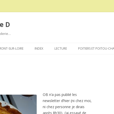
e D
roderie…
Aller
au
ONT-SUR-LOIRE
INDEX
LECTURE
POITIERS ET POITOU-CH
contenu
n
OB n’a pas publié les
newsletter d’hier (ni chez moi,
ni chez personne je dirais
après 8h30), j’ai essayé de