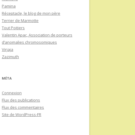
Pamina
Réceptacle, le blog de mon père
Terrier de Marmotte
Tout Poitiers
Valentin Apac, Association de porteurs
d’anomalies chromosomiques
Virjaja
Zazimuth
MÉTA
Connexion
Flux des publications
Flux des commentaires
Site de WordPress-FR