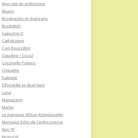
Mon site de préhistoire
Bluesy
Brodineries et charivaris
Brodstitch
Capucine O
Cathdragon
C en Roussillon
Claudine / Coco2
Coccinelle Poitiers
Criquette
Dalinele
Effondrille et abat-faim
Luna
Mamazerty
Marlie
Le marquoir d’Elise (Emmanuelle)
Monsieur Echo de Centre presse
Nini 79
Niunia18