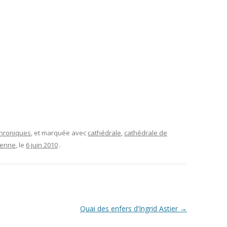
 chroniques
, et marquée avec
cathédrale
,
cathédrale de
ienne
, le
6 juin 2010
.
Quai des enfers d’Ingrid Astier
→