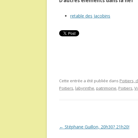
D’autres éléments dans la nef
retable des Jacobins
Cette entrée a été publiée dans
Poitiers,
Poitiers
,
labyrinthe
,
patrimoine
,
Poitiers
,
V
Navigation
←
Stéphane Guillon, 20h30? 21h20!
des