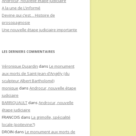
Androcur, nouvelle étape judiciaire
A la une de L’informé
Devine qui c’est… Histoire de
prosopagnosie
Une nouvelle étape judiciaire importante
LES DERNIERS COMMENTAIRES
Véronique Dujardin
dans
Le monument
aux morts de Saint-Jean-d’Angély (du
sculpteur Albert Bartholomé)
monique
dans
Androcur, nouvelle étape
judiciaire
BARRIQUAULT
dans
Androcur, nouvelle
étape judiciaire
FRANCOIS
dans
La grimolle, spécialité
locale (poitevine?)
DROIN
dans
Le monument aux morts de