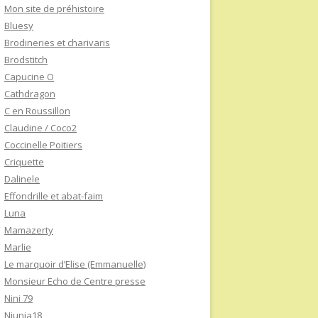
Mon site de préhistoire
Bluesy
Brodineries et charivaris
Brodstitch
Capucine O
Cathdragon
C en Roussillon
Claudine / Coco2
Coccinelle Poitiers
Criquette
Dalinele
Effondrille et abat-faim
Luna
Mamazerty
Marlie
Le marquoir d’Elise (Emmanuelle)
Monsieur Echo de Centre presse
Nini 79
Niunia18