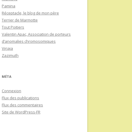
Pamina
Réceptacle, le blog de mon père
Terrier de Marmotte
Tout Poitiers
Valentin Apac, Association de porteurs
d’anomalies chromosomiques
Virjaja
Zazimuth
MÉTA
Connexion
Flux des publications
Flux des commentaires
Site de WordPress-FR