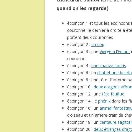
quand on les regarde)
écoinçon 1 et tous les écoinçons 
couronne, le dernier à droite a ét
portent deux couronnes
écoinçon 2 :
un coq
écoinçon 3 : une
Vierge à l’Enfant
r
couronnes
écoinçon 4 :
une chauve-souris
écoinçon 6 : un
chat et une belett
écoinçon 8 : une tête d’homme ba
écoinçon 10 :
deux dragons affro
écoinçon 12 : une
tête feuillue
écoinçon 14 : le
phénix
dans les 
écoinçon 16 : un
animal fantastiq
d’oiseau et un arrière-train de che
écoinçon 18 : un
centaure sagittai
écoinçon 20 :
deux étranges drag