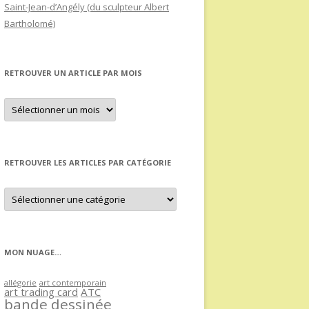
Saint-Jean-d’Angély (du sculpteur Albert
Bartholomé)
RETROUVER UN ARTICLE PAR MOIS
Retrouver
un
article
par
mois
RETROUVER LES ARTICLES PAR CATÉGORIE
Retrouver
les
articles
par
catégorie
MON NUAGE…
allégorie
art contemporain
art trading card
ATC
bande dessinée