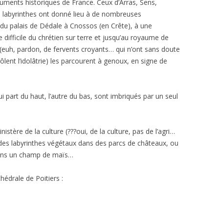
uments historiques de France. Ceux d’Arras, Sens,
Ces labyrinthes ont donné lieu à de nombreuses
e du palais de Dédale à Cnossos (en Crête), à une
difficile du chrétien sur terre et jusqu’au royaume de
 (euh, pardon, de fervents croyants… qui n’ont sans doute
ôlent l’idolâtrie) les parcourent à genoux, en signe de
qui part du haut, l’autre du bas, sont imbriqués par un seul
istère de la culture (???oui, de la culture, pas de l’agri…
r des labyrinthes végétaux dans des parcs de châteaux, ou
 dans un champ de maïs…
hédrale de Poitiers :