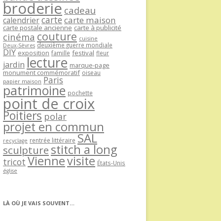
broderie
cadeau
carte
carte maison
calendrier
carte postale ancienne
carte à publicité
couture
cinéma
cuisine
deuxième guerre mondiale
Deux-Sèvres
DIY
exposition
festival
famille
fleur
lecture
jardin
marque-page
monument commémoratif
oiseau
Paris
papier maison
patrimoine
pochette
point de croix
Poitiers
polar
projet en commun
SAL
rentrée littéraire
recyclage
stitch a long
sculpture
Vienne
visite
tricot
États-Unis
église
LÀ OÙ JE VAIS SOUVENT…