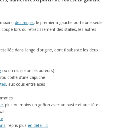
impairs,
des anges
, le premier à gauche porte une seule
é coupé lors du rétrécissement des stalles, les autres
etaillée dans l’ange d’origine, dont il subsiste les deux
e
ou un rat (selon les auteurs)
rbu coiffé d’une capuche
ntés
, aux cous entrelacés
flammes
ue
, plus ou moins un griffon avec un buste et une tête
val
re
ons
, repris plus
en détail ici