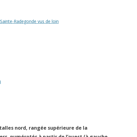
e Sainte-Radegonde vus de loin
)
talles nord, rangée supérieure de la
ers, numérotés à partir de l’ouest (à gauche