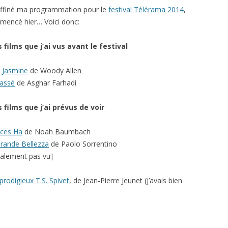
 affiné ma programmation pour le
festival Télérama 2014
,
encé hier… Voici donc:
s films que j’ai vus avant le festival
 Jasmine
de Woody Allen
assé
de Asghar Farhadi
s films que j’ai prévus de voir
nces Ha
de Noah Baumbach
rande Bellezza
de Paolo Sorrentino
inalement pas vu]
prodigieux T.S. Spivet
, de Jean-Pierre Jeunet (j’avais bien