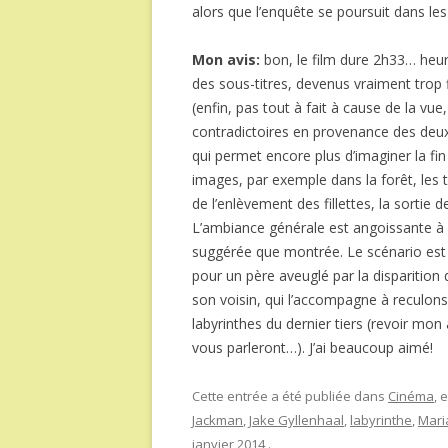
alors que l’enquête se poursuit dans les
Mon avis:
bon, le film dure 2h33… heur
des sous-titres, devenus vraiment trop
(enfin, pas tout à fait à cause de la vu
contradictoires en provenance des deux n
qui permet encore plus d’imaginer la fin
images, par exemple dans la forêt, les 
de l’enlèvement des fillettes, la sortie 
L’ambiance générale est angoissante à s
suggérée que montrée. Le scénario est s
pour un père aveuglé par la disparition de
son voisin, qui l’accompagne à reculon
labyrinthes du dernier tiers (revoir mon 
vous parleront…). J’ai beaucoup aimé!
Cette entrée a été publiée dans
Cinéma
, 
Jackman
,
Jake Gyllenhaal
,
labyrinthe
,
Mari
janvier 2014
.