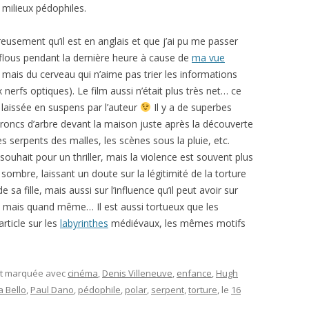
 milieux pédophiles.
eusement qu’il est en anglais et que j’ai pu me passer
 flous pendant la dernière heure à cause de
ma vue
e, mais du cerveau qui n’aime pas trier les informations
erfs optiques). Le film aussi n’était plus très net… ce
 laissée en suspens par l’auteur
Il y a de superbes
troncs d’arbre devant la maison juste après la découverte
des serpents des malles, les scènes sous la pluie, etc.
ouhait pour un thriller, mais la violence est souvent plus
ombre, laissant un doute sur la légitimité de la torture
 sa fille, mais aussi sur l’influence qu’il peut avoir sur
s mais quand même… Il est aussi tortueux que les
article sur les
labyrinthes
médiévaux, les mêmes motifs
et marquée avec
cinéma
,
Denis Villeneuve
,
enfance
,
Hugh
a Bello
,
Paul Dano
,
pédophile
,
polar
,
serpent
,
torture
, le
16