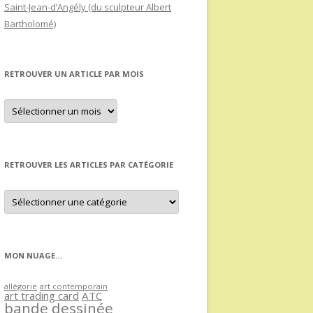
Saint-Jean-d’Angély (du sculpteur Albert
Bartholomé)
RETROUVER UN ARTICLE PAR MOIS
Retrouver
un
article
par
mois
RETROUVER LES ARTICLES PAR CATÉGORIE
Retrouver
les
articles
par
catégorie
MON NUAGE…
allégorie
art contemporain
art trading card
ATC
bande dessinée