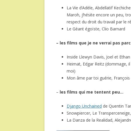
La Vie d’Adèle, Abdellatif Kechiche
Maroh, j’hésite encore un peu, tr
respect du droit du travail par le r
Le Géant égoïste, Clio Barnard
– les films que je ne verrai pas par
Inside Llewyn Davis, Joel et Etha
Heimat, Edgar Reitz (dommage, il 
moi)
Mon âme par toi guérie, Françoi
–
les films qui me tentent peu…
Django Unchained
de Quentin Tar
Snowpiercer, Le Transperceneige
La Danza de la Realidad, Alejand