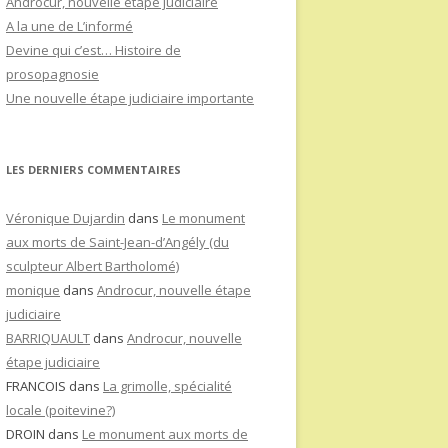
Androcur, nouvelle étape judiciaire
A la une de L’informé
Devine qui c’est… Histoire de
prosopagnosie
Une nouvelle étape judiciaire importante
LES DERNIERS COMMENTAIRES
Véronique Dujardin
dans
Le monument
aux morts de Saint-Jean-d’Angély (du
sculpteur Albert Bartholomé)
monique
dans
Androcur, nouvelle étape
judiciaire
BARRIQUAULT
dans
Androcur, nouvelle
étape judiciaire
FRANCOIS
dans
La grimolle, spécialité
locale (poitevine?)
DROIN
dans
Le monument aux morts de