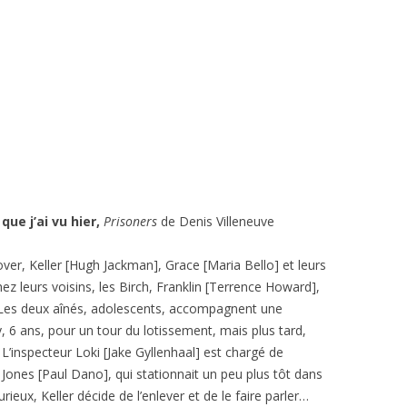
 que j’ai vu hier,
Prisoners
de Denis Villeneuve
ver, Keller [Hugh Jackman], Grace [Maria Bello] et leurs
z leurs voisins, les Birch, Franklin [Terrence Howard],
s. Les deux aînés, adolescents, accompagnent une
y, 6 ans, pour un tour du lotissement, mais plus tard,
 L’inspecteur Loki [Jake Gyllenhaal] est chargé de
Jones [Paul Dano], qui stationnait un peu plus tôt dans
rieux, Keller décide de l’enlever et de le faire parler…