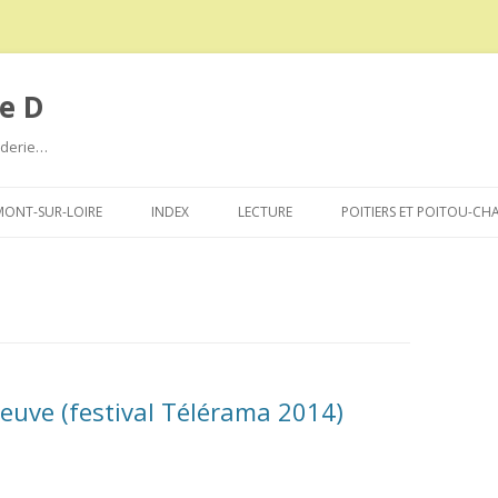
e D
roderie…
Aller
au
ONT-SUR-LOIRE
INDEX
LECTURE
POITIERS ET POITOU-CH
contenu
neuve (festival Télérama 2014)