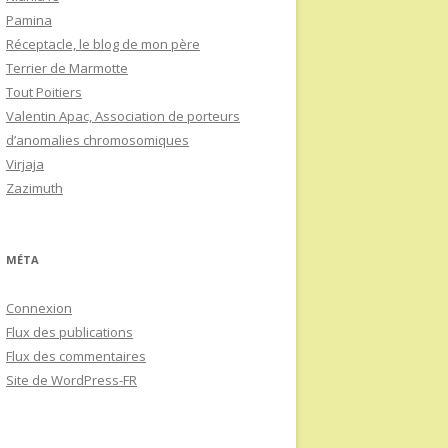
Pamina
Réceptacle, le blog de mon père
Terrier de Marmotte
Tout Poitiers
Valentin Apac, Association de porteurs
d’anomalies chromosomiques
Virjaja
Zazimuth
MÉTA
Connexion
Flux des publications
Flux des commentaires
Site de WordPress-FR