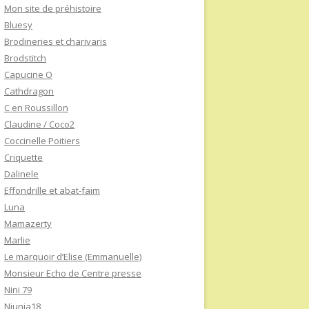
Mon site de préhistoire
Bluesy
Brodineries et charivaris
Brodstitch
Capucine O
Cathdragon
C en Roussillon
Claudine / Coco2
Coccinelle Poitiers
Criquette
Dalinele
Effondrille et abat-faim
Luna
Mamazerty
Marlie
Le marquoir d’Elise (Emmanuelle)
Monsieur Echo de Centre presse
Nini 79
Niunia18