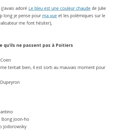
 (j’avais adoré
Le bleu est une couleur chaude
de Julie
op long je pense pour
ma vue
et les polémiques sur le
éalisateur me font hésiter),
ce qu’ils ne passent pas à Poitiers
n Coen
me tentait bien, il est sorti au mauvais moment pour
s Dupeyron
antino
, Bong Joon-ho
ro Jodorowsky