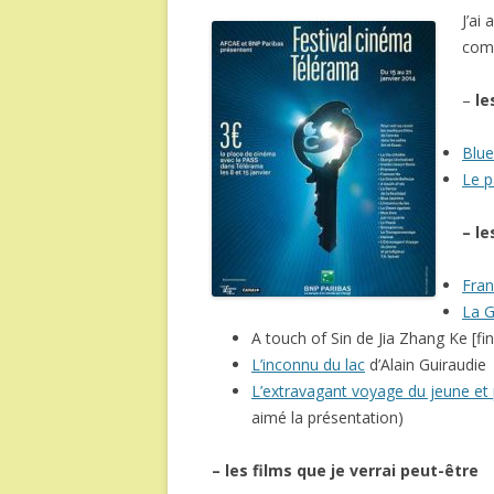
J’ai
comm
–
le
Blue
Le p
– le
Fra
La G
A touch of Sin de Jia Zhang Ke [f
L’inconnu du lac
d’Alain Guiraudie
L’extravagant voyage du jeune et 
aimé la présentation)
– les films que je verrai peut-être