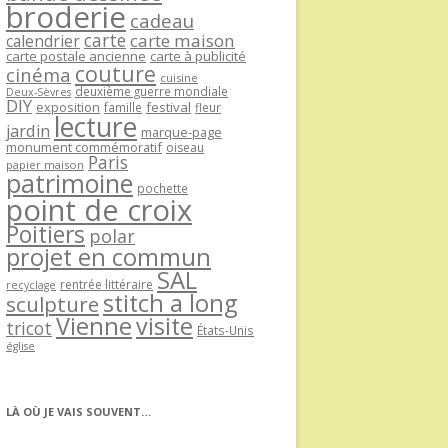
broderie
cadeau
carte
carte maison
calendrier
carte postale ancienne
carte à publicité
couture
cinéma
cuisine
deuxième guerre mondiale
Deux-Sèvres
DIY
exposition
festival
famille
fleur
lecture
jardin
marque-page
monument commémoratif
oiseau
Paris
papier maison
patrimoine
pochette
point de croix
Poitiers
polar
projet en commun
SAL
rentrée littéraire
recyclage
stitch a long
sculpture
Vienne
visite
tricot
États-Unis
église
LÀ OÙ JE VAIS SOUVENT…