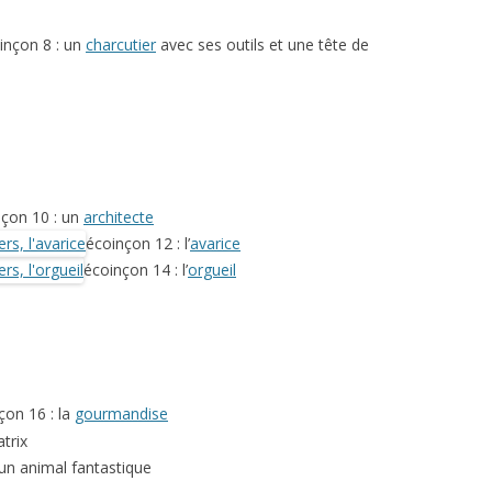
inçon 8 : un
charcutier
avec ses outils et une tête de
nçon 10 : un
architecte
écoinçon 12 : l’
avarice
écoinçon 14 : l’
orgueil
çon 16 : la
gourmandise
trix
un animal fantastique