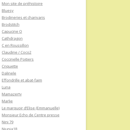
Mon site de préhistoire
Bluesy
Brodineries et charivaris
Brodstitch
Capucine O
Cathdragon
C en Roussillon
Claudine / Coco2
Coccinelle Poitiers
Criquette
Dalinele
Effondrille et abat-faim
Luna
Mamazerty
Marlie
Le marquoir d’Elise (Emmanuelle)
Monsieur Echo de Centre presse
Nini 79
Niunia18