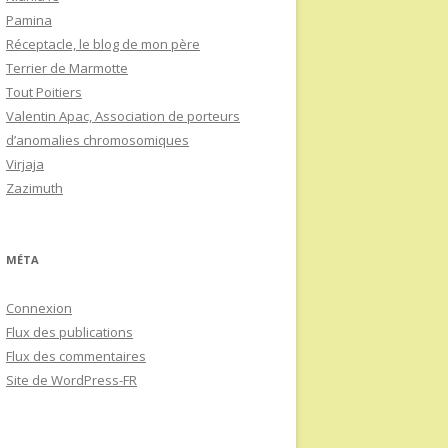
Pamina
Réceptacle, le blog de mon père
Terrier de Marmotte
Tout Poitiers
Valentin Apac, Association de porteurs
d’anomalies chromosomiques
Virjaja
Zazimuth
MÉTA
Connexion
Flux des publications
Flux des commentaires
Site de WordPress-FR