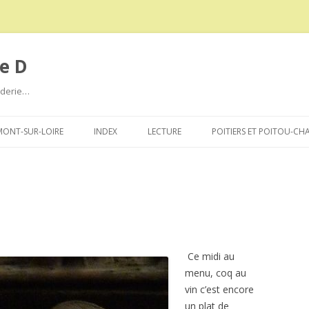
e D
roderie…
Aller
au
ONT-SUR-LOIRE
INDEX
LECTURE
POITIERS ET POITOU-CH
contenu
Ce midi au
menu, coq au
vin c’est encore
un plat de