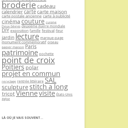
broderie
cadeau
carte
carte maison
calendrier
carte postale ancienne
carte à publicité
couture
cinéma
cuisine
deuxième guerre mondiale
Deux-Sèvres
DIY
exposition
festival
famille
fleur
lecture
jardin
marque-page
monument commémoratif
oiseau
Paris
papier maison
patrimoine
pochette
point de croix
Poitiers
polar
projet en commun
SAL
rentrée littéraire
recyclage
stitch a long
sculpture
Vienne
visite
tricot
États-Unis
église
LÀ OÙ JE VAIS SOUVENT…