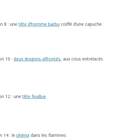
n 8 : une
tête d’homme barbu
coiffé d’une capuche
on 10 :
deux dragons affrontés
, aux cous entrelacés
on 12 : une
tête feuillue
n 14 : le
phénix
dans les flammes