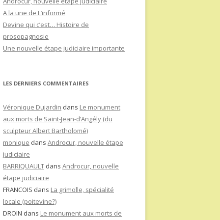
Androcur, nouvelle étape judiciaire
A la une de L’informé
Devine qui c’est… Histoire de
prosopagnosie
Une nouvelle étape judiciaire importante
LES DERNIERS COMMENTAIRES
Véronique Dujardin
dans
Le monument
aux morts de Saint-Jean-d’Angély (du
sculpteur Albert Bartholomé)
monique
dans
Androcur, nouvelle étape
judiciaire
BARRIQUAULT
dans
Androcur, nouvelle
étape judiciaire
FRANCOIS
dans
La grimolle, spécialité
locale (poitevine?)
DROIN
dans
Le monument aux morts de