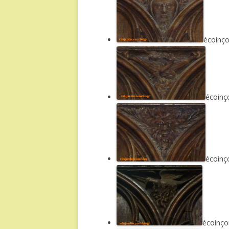
écoinço
écoinç
écoinç
écoinço