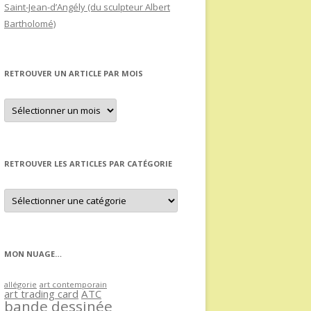
Saint-Jean-d’Angély (du sculpteur Albert
Bartholomé)
RETROUVER UN ARTICLE PAR MOIS
Retrouver
un
article
par
mois
RETROUVER LES ARTICLES PAR CATÉGORIE
Retrouver
les
articles
par
catégorie
MON NUAGE…
allégorie
art contemporain
art trading card
ATC
bande dessinée