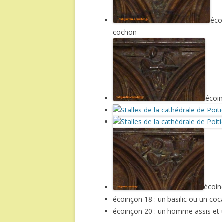
éco
cochon
écoi
écoin
écoinçon 18 : un basilic ou un coca
écoinçon 20 : un homme assis et 