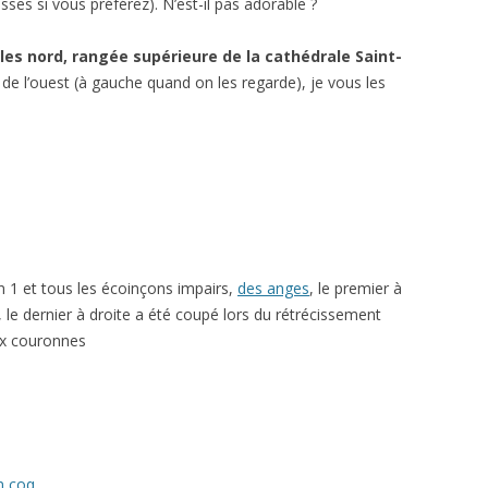
es si vous préférez). N’est-il pas adorable ?
les nord, rangée supérieure de la cathédrale Saint-
 de l’ouest (à gauche quand on les regarde), je vous les
 1 et tous les écoinçons impairs,
des anges
, le premier à
le dernier à droite a été coupé lors du rétrécissement
eux couronnes
n coq