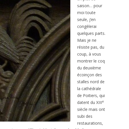
saison… pour
moi toute
seule, j’en
congèlerai
quelques parts.
Mais je ne
résiste pas, du
coup, à vous
montrer le coq
du deuxième
écoinçon des
stalles nord de
la cathédrale
de Poitiers, qui
e
datent du XIII
siècle mais ont
subi des
restaurations,