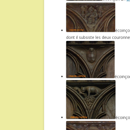
écoinço
dont il subsiste les deux couronn
écoinço
écoinço