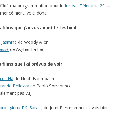
 affiné ma programmation pour le
festival Télérama 2014
,
encé hier… Voici donc:
s films que j’ai vus avant le festival
 Jasmine
de Woody Allen
assé
de Asghar Farhadi
s films que j’ai prévus de voir
nces Ha
de Noah Baumbach
rande Bellezza
de Paolo Sorrentino
inalement pas vu]
prodigieux T.S. Spivet
, de Jean-Pierre Jeunet (j’avais bien