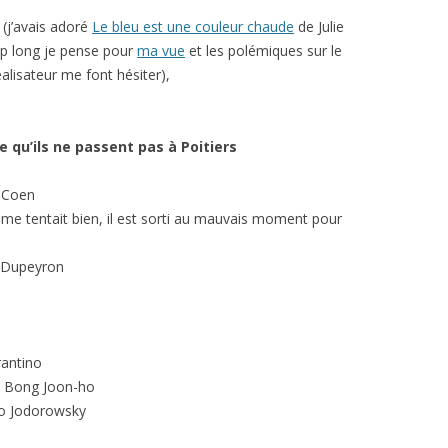
 (j’avais adoré
Le bleu est une couleur chaude
de Julie
op long je pense pour
ma vue
et les polémiques sur le
éalisateur me font hésiter),
ce qu’ils ne passent pas à Poitiers
n Coen
me tentait bien, il est sorti au mauvais moment pour
s Dupeyron
antino
, Bong Joon-ho
ro Jodorowsky