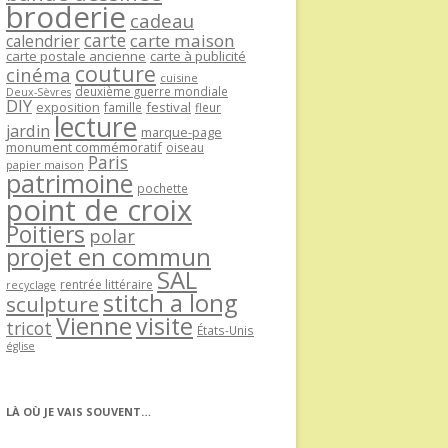
broderie
cadeau
carte
carte maison
calendrier
carte postale ancienne
carte à publicité
couture
cinéma
cuisine
deuxième guerre mondiale
Deux-Sèvres
DIY
exposition
festival
famille
fleur
lecture
jardin
marque-page
monument commémoratif
oiseau
Paris
papier maison
patrimoine
pochette
point de croix
Poitiers
polar
projet en commun
SAL
rentrée littéraire
recyclage
stitch a long
sculpture
Vienne
visite
tricot
États-Unis
église
LÀ OÙ JE VAIS SOUVENT…