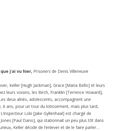
 que j’ai vu hier,
Prisoners
de Denis Villeneuve
ver, Keller [Hugh Jackman], Grace [Maria Bello] et leurs
z leurs voisins, les Birch, Franklin [Terrence Howard],
s. Les deux aînés, adolescents, accompagnent une
y, 6 ans, pour un tour du lotissement, mais plus tard,
 L’inspecteur Loki [Jake Gyllenhaal] est chargé de
Jones [Paul Dano], qui stationnait un peu plus tôt dans
rieux, Keller décide de l’enlever et de le faire parler…