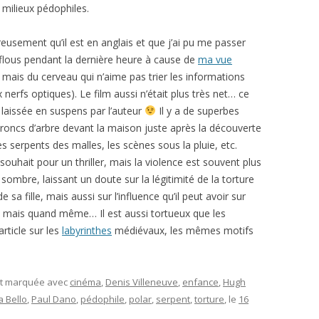
 milieux pédophiles.
eusement qu’il est en anglais et que j’ai pu me passer
 flous pendant la dernière heure à cause de
ma vue
e, mais du cerveau qui n’aime pas trier les informations
erfs optiques). Le film aussi n’était plus très net… ce
 laissée en suspens par l’auteur
Il y a de superbes
troncs d’arbre devant la maison juste après la découverte
des serpents des malles, les scènes sous la pluie, etc.
ouhait pour un thriller, mais la violence est souvent plus
ombre, laissant un doute sur la légitimité de la torture
 sa fille, mais aussi sur l’influence qu’il peut avoir sur
s mais quand même… Il est aussi tortueux que les
article sur les
labyrinthes
médiévaux, les mêmes motifs
et marquée avec
cinéma
,
Denis Villeneuve
,
enfance
,
Hugh
a Bello
,
Paul Dano
,
pédophile
,
polar
,
serpent
,
torture
, le
16