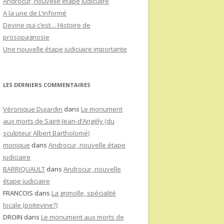
Androcur, nouvelle étape judiciaire
A la une de L’informé
Devine qui c’est… Histoire de
prosopagnosie
Une nouvelle étape judiciaire importante
LES DERNIERS COMMENTAIRES
Véronique Dujardin
dans
Le monument
aux morts de Saint-Jean-d’Angély (du
sculpteur Albert Bartholomé)
monique
dans
Androcur, nouvelle étape
judiciaire
BARRIQUAULT
dans
Androcur, nouvelle
étape judiciaire
FRANCOIS
dans
La grimolle, spécialité
locale (poitevine?)
DROIN
dans
Le monument aux morts de