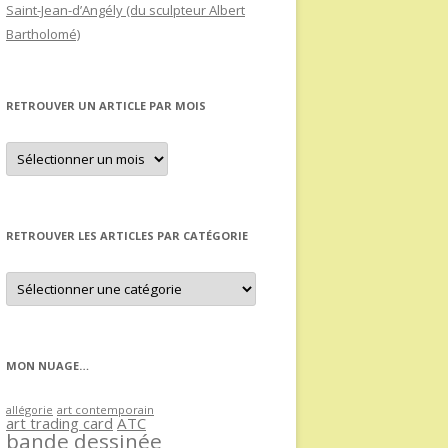
Saint-Jean-d’Angély (du sculpteur Albert
Bartholomé)
RETROUVER UN ARTICLE PAR MOIS
Retrouver
un
article
par
mois
RETROUVER LES ARTICLES PAR CATÉGORIE
Retrouver
les
articles
par
catégorie
MON NUAGE…
allégorie
art contemporain
art trading card
ATC
bande dessinée