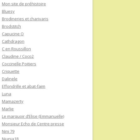
Mon site de préhistoire
Bluesy
Brodineries et charivaris
Brodstitch
Capucine O
Cathdragon
C en Roussillon
Claudine / Coco2
Coccinelle Poitiers
Criquette
Dalinele
Effondrille et abat-faim
Luna
Mamazerty
Marlie
Le marquoir d’Elise (Emmanuelle)
Monsieur Echo de Centre presse
Nini 79
Niunia18