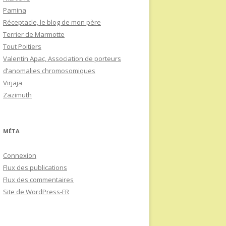
Pamina
Réceptacle, le blog de mon père
Terrier de Marmotte
Tout Poitiers
Valentin Apac, Association de porteurs
d’anomalies chromosomiques
Virjaja
Zazimuth
MÉTA
Connexion
Flux des publications
Flux des commentaires
Site de WordPress-FR