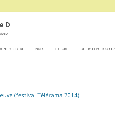
e D
roderie…
Aller
au
ONT-SUR-LOIRE
INDEX
LECTURE
POITIERS ET POITOU-CH
contenu
neuve (festival Télérama 2014)