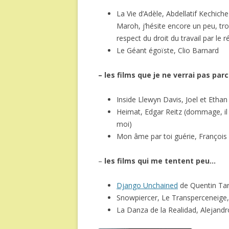
La Vie d’Adèle, Abdellatif Kechiche
Maroh, j’hésite encore un peu, tr
respect du droit du travail par le r
Le Géant égoïste, Clio Barnard
– les films que je ne verrai pas par
Inside Llewyn Davis, Joel et Etha
Heimat, Edgar Reitz (dommage, il 
moi)
Mon âme par toi guérie, Françoi
–
les films qui me tentent peu…
Django Unchained
de Quentin Tar
Snowpiercer, Le Transperceneige
La Danza de la Realidad, Alejand