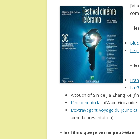
J’ai
comm
–
le
Blue
Le p
– le
Fra
La G
A touch of Sin de Jia Zhang Ke [f
L’inconnu du lac
d’Alain Guiraudie
L’extravagant voyage du jeune et 
aimé la présentation)
– les films que je verrai peut-être