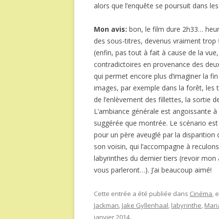
alors que l’enquête se poursuit dans les
Mon avis:
bon, le film dure 2h33… heur
des sous-titres, devenus vraiment trop
(enfin, pas tout à fait à cause de la vu
contradictoires en provenance des deux n
qui permet encore plus d’imaginer la fin
images, par exemple dans la forêt, les 
de l’enlèvement des fillettes, la sortie 
L’ambiance générale est angoissante à s
suggérée que montrée. Le scénario est s
pour un père aveuglé par la disparition de
son voisin, qui l’accompagne à reculon
labyrinthes du dernier tiers (revoir mon 
vous parleront…). J’ai beaucoup aimé!
Cette entrée a été publiée dans
Cinéma
, 
Jackman
,
Jake Gyllenhaal
,
labyrinthe
,
Mari
janvier 2014
.