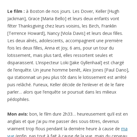
Le film :
à Boston de nos jours. Les Dover, Keller [Hugh
Jackman], Grace [Maria Bello] et leurs deux enfants vont
fêter Thanksgiving chez leurs voisins, les Birch, Franklin
[Terrence Howard], Nancy [Viola Davis] et leurs deux filles.
Les deux aînés, adolescents, accompagnent une première
fois les deux filles, Anna et Joy, 6 ans, pour un tour du
lotissement, mais plus tard, elles ressortent seules et
disparaissent. L’inspecteur Loki [Jake Gyllenhaal] est chargé
de l’enquête. Un jeune homme benêt, Alex Jones [Paul Dano],
qui stationnait un peu plus tôt dans le lotissement est arrêté
puis relâché. Furieux, Keller décide de l’enlever et de le faire
parler… alors que l’enquête se poursuit dans les milieux
pédophiles.
Mon avis:
bon, le film dure 2h33… heureusement qu’il est en
anglais et que j’ai pu me passer des sous-titres, devenus
vraiment trop flous pendant la dernière heure à cause de
ma
vue
(enfin, pas tout à fait à cause de la vue, mais du cerveau