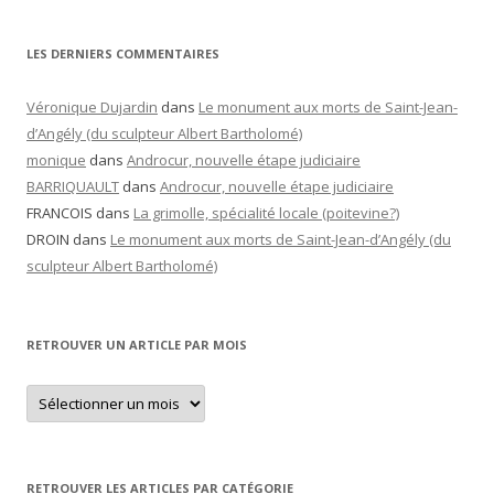
LES DERNIERS COMMENTAIRES
Véronique Dujardin
dans
Le monument aux morts de Saint-Jean-
d’Angély (du sculpteur Albert Bartholomé)
monique
dans
Androcur, nouvelle étape judiciaire
BARRIQUAULT
dans
Androcur, nouvelle étape judiciaire
FRANCOIS
dans
La grimolle, spécialité locale (poitevine?)
DROIN
dans
Le monument aux morts de Saint-Jean-d’Angély (du
sculpteur Albert Bartholomé)
RETROUVER UN ARTICLE PAR MOIS
Retrouver
un
article
par
mois
RETROUVER LES ARTICLES PAR CATÉGORIE