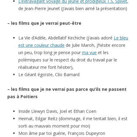
L’extravagant voyage du jeune et prodigieux T.S. Spivet
,
de Jean-Pierre Jeunet (j’avais bien aimé la présentation)
– les films que je verrai peut-être
La Vie d’Adèle, Abdellatif Kechiche (j’avais adoré
Le bleu
est une couleur chaude
de Julie Maroh, j’hésite encore
un peu, trop long je pense pour
ma vue
et les
polémiques sur le respect du droit du travail par le
réalisateur me font hésiter),
Le Géant égoïste, Clio Barnard
– les films que je ne verrai pas parce qu’ils ne passent
pas à Poitiers
Inside Llewyn Davis, Joel et Ethan Coen
Heimat, Edgar Reitz (dommage, il me tentait bien, il est
sorti au mauvais moment pour moi)
Mon âme par toi guérie, François Dupeyron