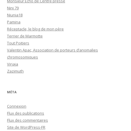
Monsieur Echo de Centre presse
Nini 79
Niunia18
Pamina
Réceptacle, le blog de mon père
Terrier de Marmotte
Tout Poitiers
Valentin Apac, Association de porteurs d’anomalies
chromosomiques
Virjaja
Zazimuth
MÉTA
Connexion
Flux des publications
Flux des commentaires
Site de WordPress-FR