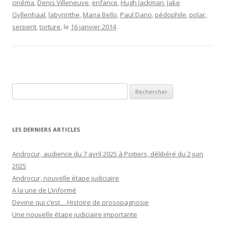
cinéma
,
Denis Villeneuve
,
enfance
,
Hugh Jackman
,
Jake
Gyllenhaal
,
labyrinthe
,
Maria Bello
,
Paul Dano
,
pédophile
,
polar
,
serpent
,
torture
, le
16 janvier 2014
.
Rechercher :
LES DERNIERS ARTICLES
Androcur, audience du 7 avril 2025 à Poitiers, délibéré du 2 juin
2025
Androcur, nouvelle étape judiciaire
A la une de L’informé
Devine qui c’est… Histoire de prosopagnosie
Une nouvelle étape judiciaire importante