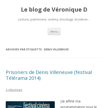
Le blog de Véronique D
Lecture, patrimoine, cinéma, bricolage, broderie…
Aller
Menu
au
contenu
ARCHIVES PAR ÉTIQUETTE :
DENIS VILLENEUVE
Prisoners de Denis Villeneuve (festival
Télérama 2014)
2 réponses
J’ai affiné ma
programmation pour le