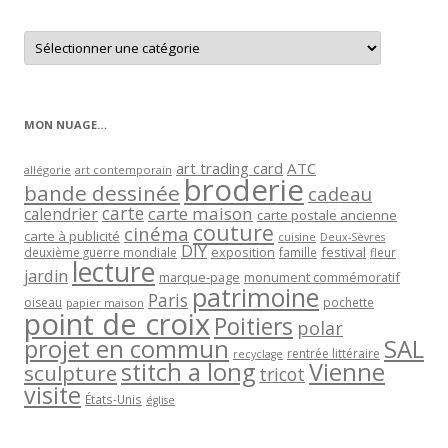
Retrouver
les
articles
par
catégorie
MON NUAGE…
art trading card
ATC
allégorie
art contemporain
broderie
bande dessinée
cadeau
carte
carte maison
calendrier
carte postale ancienne
couture
cinéma
carte à publicité
cuisine
Deux-Sèvres
DIY
exposition
festival
famille
deuxième guerre mondiale
fleur
lecture
jardin
marque-page
monument commémoratif
patrimoine
Paris
oiseau
papier maison
pochette
point de croix
Poitiers
polar
projet en commun
SAL
rentrée littéraire
recyclage
stitch a long
Vienne
sculpture
tricot
visite
États-Unis
église