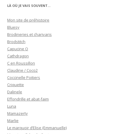
LÀ OÙ JE VAIS SOUVENT…
Mon site de préhistoire
Bluesy
Brodineries et charivaris
Brodstitch
Capucine O
Cathdragon
C en Roussillon
Claudine / Coco2
Coccinelle Poitiers
Criquette
Dalinele
Effondrille et abat-faim
Luna
Mamazerty
Marlie
Le marquoir d’Elise (Emmanuelle)