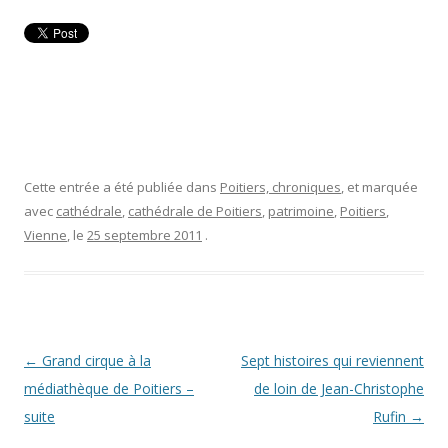
Cette entrée a été publiée dans
Poitiers, chroniques
, et marquée
avec
cathédrale
,
cathédrale de Poitiers
,
patrimoine
,
Poitiers
,
Vienne
, le
25 septembre 2011
.
Navigation
←
Grand cirque à la
Sept histoires qui reviennent
des
médiathèque de Poitiers –
de loin de Jean-Christophe
articles
suite
Rufin
→