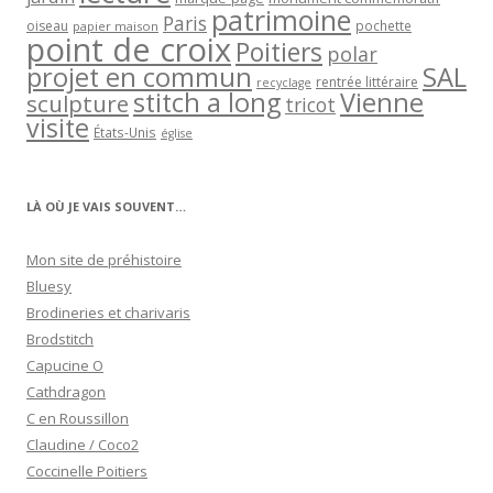
patrimoine
Paris
oiseau
papier maison
pochette
point de croix
Poitiers
polar
projet en commun
SAL
rentrée littéraire
recyclage
stitch a long
Vienne
sculpture
tricot
visite
États-Unis
église
LÀ OÙ JE VAIS SOUVENT…
Mon site de préhistoire
Bluesy
Brodineries et charivaris
Brodstitch
Capucine O
Cathdragon
C en Roussillon
Claudine / Coco2
Coccinelle Poitiers