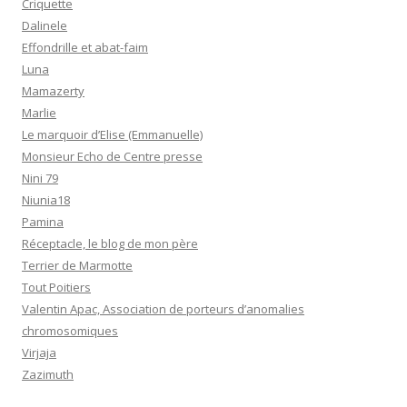
Criquette
Dalinele
Effondrille et abat-faim
Luna
Mamazerty
Marlie
Le marquoir d’Elise (Emmanuelle)
Monsieur Echo de Centre presse
Nini 79
Niunia18
Pamina
Réceptacle, le blog de mon père
Terrier de Marmotte
Tout Poitiers
Valentin Apac, Association de porteurs d’anomalies
chromosomiques
Virjaja
Zazimuth