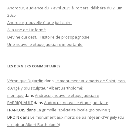
Androcur, audience du 7 avril 2025 à Poitiers, délibéré du 2 juin
2025
Androcur, nouvelle étape judiciaire
A la une de L’informé
Devine qui c’est… Histoire de prosopagnosie
Une nouvelle étape judiciaire importante
LES DERNIERS COMMENTAIRES
Véronique Dujardin
dans
Le monument aux morts de Saint-Jean-
d’Angély (du sculpteur Albert Bartholomé)
monique
dans
Androcur, nouvelle étape judiciaire
BARRIQUAULT
dans
Androcur, nouvelle étape judiciaire
FRANCOIS
dans
La grimolle, spécialité locale (poitevine?)
DROIN
dans
Le monument aux morts de Saint-Jean-d’Angély (du
sculpteur Albert Bartholomé)