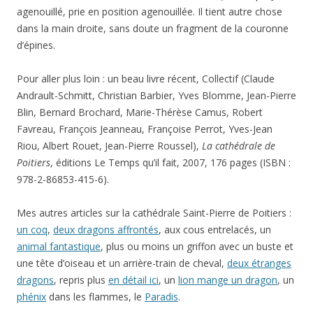
agenouillé, prie en position agenouillée. Il tient autre chose
dans la main droite, sans doute un fragment de la couronne
d’épines.
Pour aller plus loin : un beau livre récent, Collectif (Claude
Andrault-Schmitt, Christian Barbier, Yves Blomme, Jean-Pierre
Blin, Bernard Brochard, Marie-Thérèse Camus, Robert
Favreau, François Jeanneau, Françoise Perrot, Yves-Jean
Riou, Albert Rouet, Jean-Pierre Roussel),
La cathédrale de
Poitiers
, éditions Le Temps qu’il fait, 2007, 176 pages (ISBN :
978-2-86853-415-6).
Mes autres articles sur la cathédrale Saint-Pierre de Poitiers :
un coq
,
deux dragons affrontés
, aux cous entrelacés, un
animal fantastique
, plus ou moins un griffon avec un buste et
une tête d’oiseau et un arrière-train de cheval,
deux étranges
dragons
, repris plus
en détail ici
, un
lion mange un dragon
, un
phénix
dans les flammes, le
Paradis
.