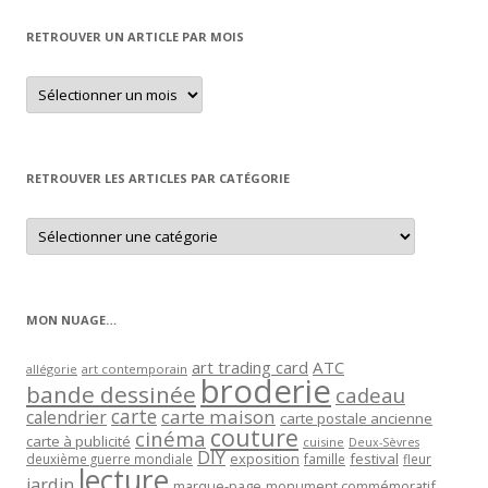
RETROUVER UN ARTICLE PAR MOIS
Retrouver
un
article
par
mois
RETROUVER LES ARTICLES PAR CATÉGORIE
Retrouver
les
articles
par
catégorie
MON NUAGE…
art trading card
ATC
allégorie
art contemporain
broderie
bande dessinée
cadeau
carte
carte maison
calendrier
carte postale ancienne
couture
cinéma
carte à publicité
cuisine
Deux-Sèvres
DIY
exposition
festival
famille
deuxième guerre mondiale
fleur
lecture
jardin
marque-page
monument commémoratif