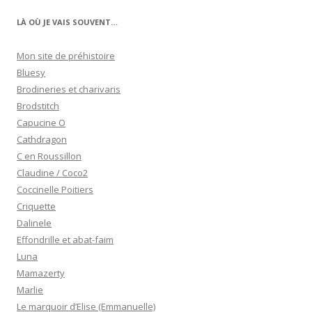
LÀ OÙ JE VAIS SOUVENT…
Mon site de préhistoire
Bluesy
Brodineries et charivaris
Brodstitch
Capucine O
Cathdragon
C en Roussillon
Claudine / Coco2
Coccinelle Poitiers
Criquette
Dalinele
Effondrille et abat-faim
Luna
Mamazerty
Marlie
Le marquoir d’Elise (Emmanuelle)