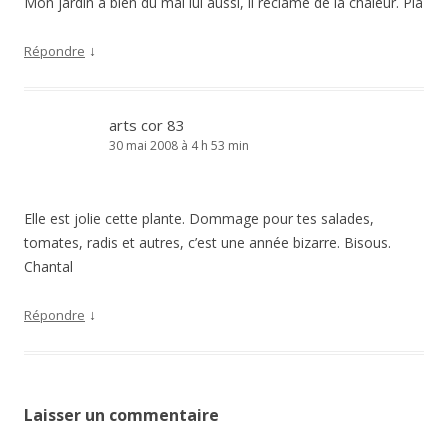
Mon jardin a bien du mal lui aussi, il réclame de la chaleur. Pia
↓
Répondre
arts cor 83
30 mai 2008 à 4 h 53 min
Elle est jolie cette plante. Dommage pour tes salades,
tomates, radis et autres, c’est une année bizarre. Bisous.
Chantal
↓
Répondre
Laisser un commentaire