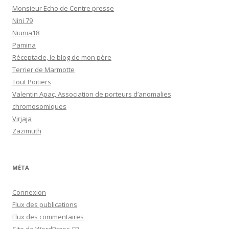
Monsieur Echo de Centre presse
Nini 79
Niunia18
Pamina
Réceptacle, le blog de mon père
Terrier de Marmotte
Tout Poitiers
Valentin Apac, Association de porteurs d’anomalies
chromosomiques
Virjaja
Zazimuth
MÉTA
Connexion
Flux des publications
Flux des commentaires