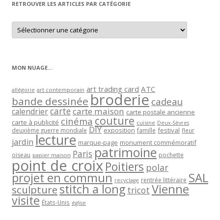
RETROUVER LES ARTICLES PAR CATÉGORIE
Retrouver
les
articles
par
catégorie
MON NUAGE…
art trading card
ATC
allégorie
art contemporain
broderie
bande dessinée
cadeau
carte
carte maison
calendrier
carte postale ancienne
couture
cinéma
carte à publicité
cuisine
Deux-Sèvres
DIY
exposition
festival
famille
deuxième guerre mondiale
fleur
lecture
jardin
marque-page
monument commémoratif
patrimoine
Paris
oiseau
papier maison
pochette
point de croix
Poitiers
polar
projet en commun
SAL
rentrée littéraire
recyclage
stitch a long
Vienne
sculpture
tricot
visite
États-Unis
église