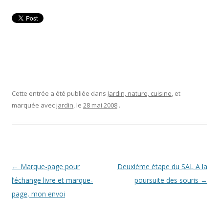
Cette entrée a été publiée dans
Jardin, nature, cuisine
, et
marquée avec
jardin
, le
28 mai 2008
.
Navigation
←
Marque-page pour
Deuxième étape du SAL A la
des
l’échange livre et marque-
poursuite des souris
→
articles
page, mon envoi