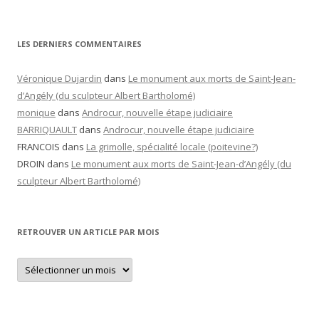
LES DERNIERS COMMENTAIRES
Véronique Dujardin
dans
Le monument aux morts de Saint-Jean-
d’Angély (du sculpteur Albert Bartholomé)
monique
dans
Androcur, nouvelle étape judiciaire
BARRIQUAULT
dans
Androcur, nouvelle étape judiciaire
FRANCOIS
dans
La grimolle, spécialité locale (poitevine?)
DROIN
dans
Le monument aux morts de Saint-Jean-d’Angély (du
sculpteur Albert Bartholomé)
RETROUVER UN ARTICLE PAR MOIS
Retrouver
un
article
par
mois