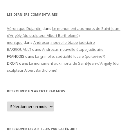
LES DERNIERS COMMENTAIRES
Véronique Dujardin
dans
Le monument aux morts de Saint-Jean-
d’Angély (du sculpteur Albert Bartholomé)
monique
dans
Androcur, nouvelle étape judiciaire
BARRIQUAULT
dans
Androcur, nouvelle étape judiciaire
FRANCOIS
dans
La grimolle, spécialité locale (poitevine?)
DROIN
dans
Le monument aux morts de Saint-Jean-d’Angély (du
sculpteur Albert Bartholomé)
RETROUVER UN ARTICLE PAR MOIS
Retrouver
un
article
par
mois
RETROUVER LES ARTICLES PAR CATÉGORIE