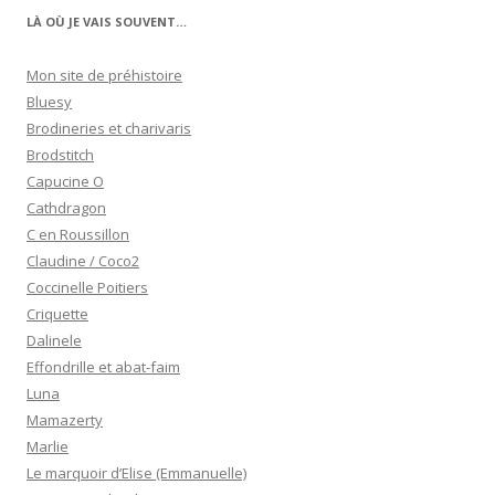
LÀ OÙ JE VAIS SOUVENT…
Mon site de préhistoire
Bluesy
Brodineries et charivaris
Brodstitch
Capucine O
Cathdragon
C en Roussillon
Claudine / Coco2
Coccinelle Poitiers
Criquette
Dalinele
Effondrille et abat-faim
Luna
Mamazerty
Marlie
Le marquoir d’Elise (Emmanuelle)