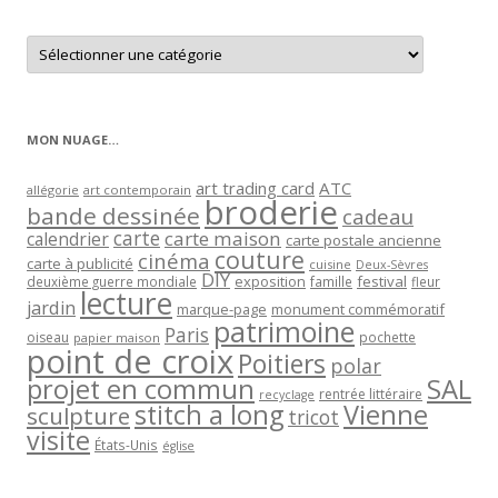
Retrouver
les
articles
par
catégorie
MON NUAGE…
art trading card
ATC
allégorie
art contemporain
broderie
bande dessinée
cadeau
carte
carte maison
calendrier
carte postale ancienne
couture
cinéma
carte à publicité
cuisine
Deux-Sèvres
DIY
exposition
festival
famille
deuxième guerre mondiale
fleur
lecture
jardin
marque-page
monument commémoratif
patrimoine
Paris
oiseau
papier maison
pochette
point de croix
Poitiers
polar
projet en commun
SAL
rentrée littéraire
recyclage
stitch a long
Vienne
sculpture
tricot
visite
États-Unis
église