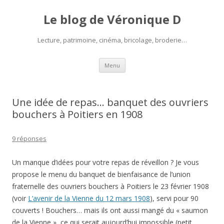
Le blog de Véronique D
Lecture, patrimoine, cinéma, bricolage, broderie…
Aller
Menu
au
contenu
Une idée de repas… banquet des ouvriers
bouchers à Poitiers en 1908
9 réponses
Un manque d’idées pour votre repas de réveillon ? Je vous
propose le menu du banquet de bienfaisance de l’union
fraternelle des ouvriers bouchers à Poitiers le 23 février 1908
(voir
L’avenir de la Vienne du 12 mars 1908
), servi pour 90
couverts ! Bouchers… mais ils ont aussi mangé du « saumon
de la Vienne », ce qui serait aujourd’hui impossible (petit