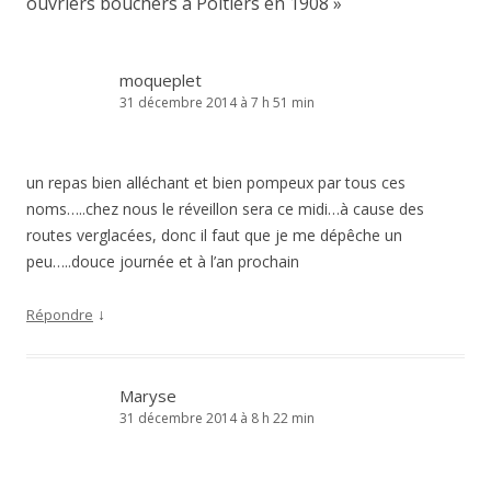
ouvriers bouchers à Poitiers en 1908
»
moqueplet
31 décembre 2014 à 7 h 51 min
un repas bien alléchant et bien pompeux par tous ces
noms…..chez nous le réveillon sera ce midi…à cause des
routes verglacées, donc il faut que je me dépêche un
peu…..douce journée et à l’an prochain
↓
Répondre
Maryse
31 décembre 2014 à 8 h 22 min