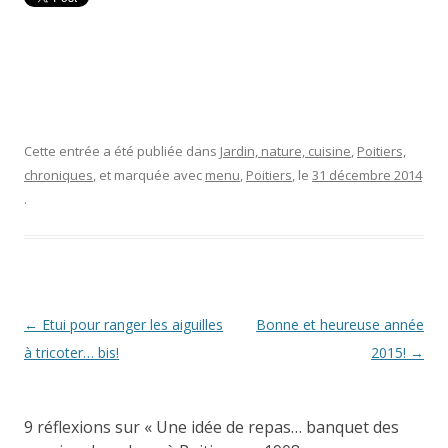
Cette entrée a été publiée dans
Jardin, nature, cuisine
,
Poitiers,
chroniques
, et marquée avec
menu
,
Poitiers
, le
31 décembre 2014
.
Navigation
←
Etui pour ranger les aiguilles
Bonne et heureuse année
des
à tricoter… bis!
2015!
→
articles
9 réflexions sur «
Une idée de repas… banquet des