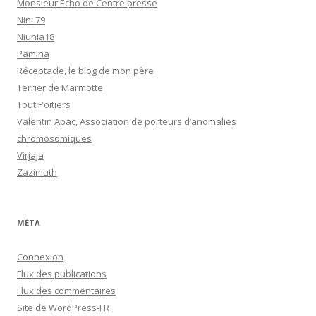
Monsieur Echo de Centre presse
Nini 79
Niunia18
Pamina
Réceptacle, le blog de mon père
Terrier de Marmotte
Tout Poitiers
Valentin Apac, Association de porteurs d’anomalies
chromosomiques
Virjaja
Zazimuth
MÉTA
Connexion
Flux des publications
Flux des commentaires
Site de WordPress-FR