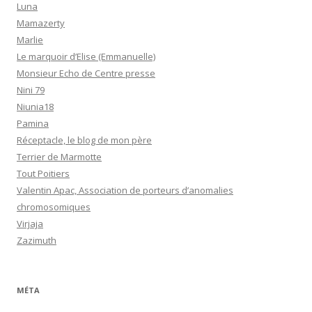
Luna
Mamazerty
Marlie
Le marquoir d’Elise (Emmanuelle)
Monsieur Echo de Centre presse
Nini 79
Niunia18
Pamina
Réceptacle, le blog de mon père
Terrier de Marmotte
Tout Poitiers
Valentin Apac, Association de porteurs d’anomalies
chromosomiques
Virjaja
Zazimuth
MÉTA