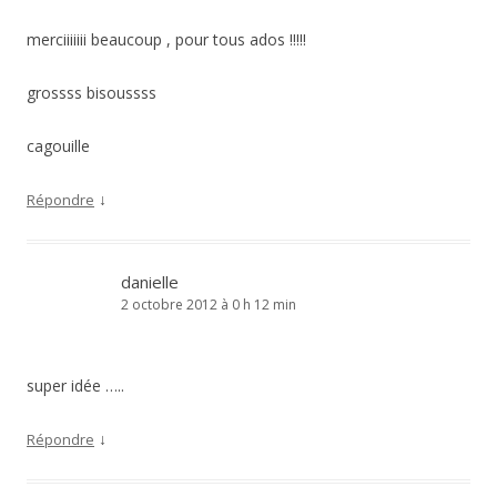
merciiiiiii beaucoup , pour tous ados !!!!!
grossss bisoussss
cagouille
↓
Répondre
danielle
2 octobre 2012 à 0 h 12 min
super idée …..
↓
Répondre