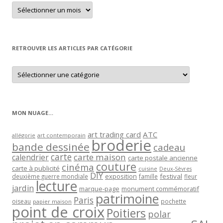
Retrouver
un
article
par
mois
RETROUVER LES ARTICLES PAR CATÉGORIE
Retrouver
les
articles
par
catégorie
MON NUAGE…
art trading card
ATC
allégorie
art contemporain
broderie
bande dessinée
cadeau
carte
carte maison
calendrier
carte postale ancienne
couture
cinéma
carte à publicité
cuisine
Deux-Sèvres
DIY
exposition
festival
famille
deuxième guerre mondiale
fleur
lecture
jardin
marque-page
monument commémoratif
patrimoine
Paris
oiseau
papier maison
pochette
point de croix
Poitiers
polar