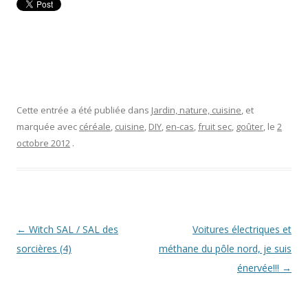
Cette entrée a été publiée dans
Jardin, nature, cuisine
, et
marquée avec
céréale
,
cuisine
,
DIY
,
en-cas
,
fruit sec
,
goûter
, le
2
octobre 2012
.
Navigation
←
Witch SAL / SAL des
Voitures électriques et
des
sorcières (4)
méthane du pôle nord, je suis
articles
énervée!!!
→