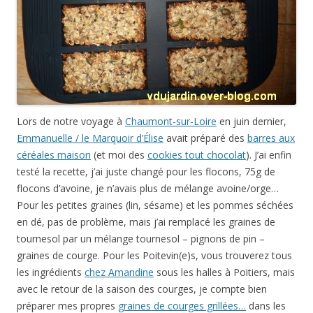
Lors de notre voyage à
Chaumont-sur-Loire
en juin dernier,
Emmanuelle / le Marquoir d’Élise
avait préparé des
barres aux
céréales maison
(et moi des
cookies tout chocolat
). J’ai enfin
testé la recette, j’ai juste changé pour les flocons, 75g de
flocons d’avoine, je n’avais plus de mélange avoine/orge…
Pour les petites graines (lin, sésame) et les pommes séchées
en dé, pas de problème, mais j’ai remplacé les graines de
tournesol par un mélange tournesol – pignons de pin –
graines de courge. Pour les Poitevin(e)s, vous trouverez tous
les ingrédients
chez Amandine
sous les halles à Poitiers, mais
avec le retour de la saison des courges, je compte bien
préparer mes propres
graines de courges grillées…
dans les