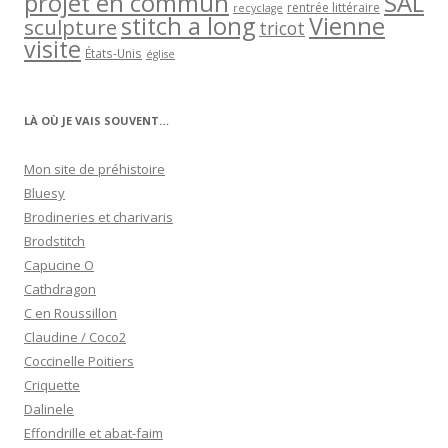
projet en commun
SAL
rentrée littéraire
recyclage
stitch a long
Vienne
sculpture
tricot
visite
États-Unis
église
LÀ OÙ JE VAIS SOUVENT…
Mon site de préhistoire
Bluesy
Brodineries et charivaris
Brodstitch
Capucine O
Cathdragon
C en Roussillon
Claudine / Coco2
Coccinelle Poitiers
Criquette
Dalinele
Effondrille et abat-faim