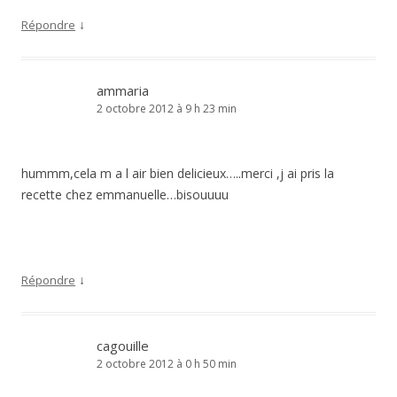
↓
Répondre
ammaria
2 octobre 2012 à 9 h 23 min
hummm,cela m a l air bien delicieux…..merci ,j ai pris la
recette chez emmanuelle…bisouuuu
↓
Répondre
cagouille
2 octobre 2012 à 0 h 50 min