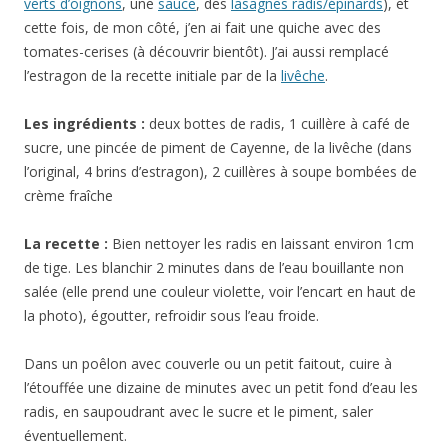
verts d’oignons
, une
sauce
, des
lasagnes radis/épinards
), et
cette fois, de mon côté, j’en ai fait une quiche avec des
tomates-cerises (à découvrir bientôt). J’ai aussi remplacé
l’estragon de la recette initiale par de la
livêche
.
Les ingrédients :
deux bottes de radis, 1 cuillère à café de
sucre, une pincée de piment de Cayenne, de la livêche (dans
l’original, 4 brins d’estragon), 2 cuillères à soupe bombées de
crème fraîche
La recette :
Bien nettoyer les radis en laissant environ 1cm
de tige. Les blanchir 2 minutes dans de l’eau bouillante non
salée (elle prend une couleur violette, voir l’encart en haut de
la photo), égoutter, refroidir sous l’eau froide.
Dans un poêlon avec couverle ou un petit faitout, cuire à
l’étouffée une dizaine de minutes avec un petit fond d’eau les
radis, en saupoudrant avec le sucre et le piment, saler
éventuellement.