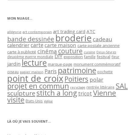
articles
par
catégorie
MON NUAGE…
art trading card
ATC
allégorie
art contemporain
broderie
bande dessinée
cadeau
carte
carte maison
calendrier
carte postale ancienne
couture
cinéma
carte à publicité
cuisine
Deux-Sèvres
DIY
exposition
festival
famille
deuxième guerre mondiale
fleur
lecture
jardin
marque-page
monument commémoratif
patrimoine
Paris
oiseau
papier maison
pochette
point de croix
Poitiers
polar
projet en commun
SAL
rentrée littéraire
recyclage
stitch a long
Vienne
sculpture
tricot
visite
États-Unis
église
LÀ OÙ JE VAIS SOUVENT…