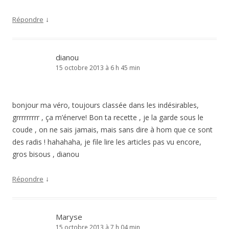
↓
Répondre
dianou
15 octobre 2013 à 6 h 45 min
bonjour ma véro, toujours classée dans les indésirables,
grrrrrrrrr , ça m’énerve! Bon ta recette , je la garde sous le
coude , on ne sais jamais, mais sans dire à hom que ce sont
des radis ! hahahaha, je file lire les articles pas vu encore,
gros bisous , dianou
↓
Répondre
Maryse
15 octobre 2013 à 7 h 04 min