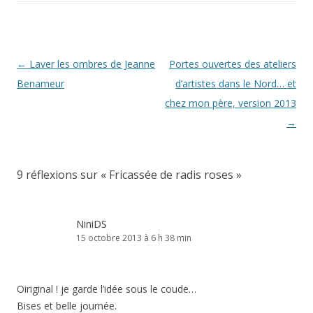
Navigation
←
Laver les ombres de Jeanne
Portes ouvertes des ateliers
des
Benameur
d’artistes dans le Nord… et
articles
chez mon père, version 2013
→
9 réflexions sur «
Fricassée de radis roses
»
NiniDS
15 octobre 2013 à 6 h 38 min
Oiriginal ! je garde l’idée sous le coude…
Bises et belle journée.