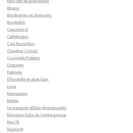
Mon site de préhistoire
Bluesy
Brodineries et charivaris
Brodstitch
Capucine O
Cathdragon
C en Roussillon
Claudine / Coco2
Coccinelle Poitiers
Criquette
Dalinele
Effondrille et abat-faim
Luna
Mamazerty
Marlie
Le marquoir d’Elise (Emmanuelle)
Monsieur Echo de Centre presse
Nini 79
Niunia18