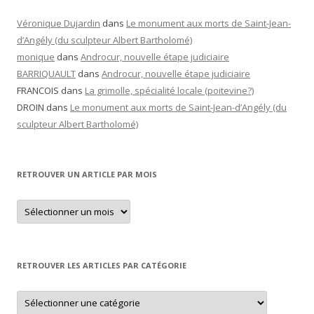
Véronique Dujardin
dans
Le monument aux morts de Saint-Jean-
d’Angély (du sculpteur Albert Bartholomé)
monique
dans
Androcur, nouvelle étape judiciaire
BARRIQUAULT
dans
Androcur, nouvelle étape judiciaire
FRANCOIS
dans
La grimolle, spécialité locale (poitevine?)
DROIN
dans
Le monument aux morts de Saint-Jean-d’Angély (du
sculpteur Albert Bartholomé)
RETROUVER UN ARTICLE PAR MOIS
Retrouver
un
article
par
mois
RETROUVER LES ARTICLES PAR CATÉGORIE
Retrouver
les