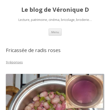
Le blog de Véronique D
Lecture, patrimoine, cinéma, bricolage, broderie…
Aller
Menu
au
contenu
Fricassée de radis roses
9 réponses