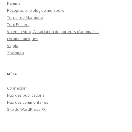
Pamina
Réceptacle, le blog de mon père
Terrier de Marmotte
Tout Poitiers
Valentin Apac, Association de porteurs d’anomalies
chromosomiques
Virjaja
Zazimuth
MÉTA
Connexion
Flux des publications
Flux des commentaires
Site de WordPress-FR