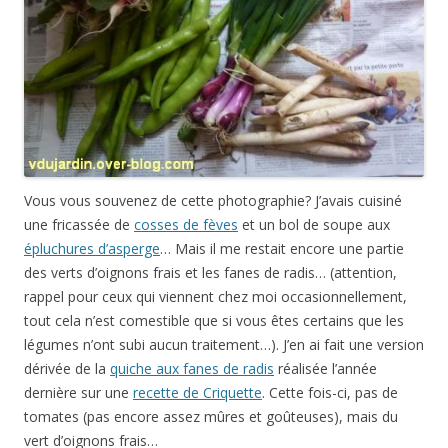
Vous vous souvenez de cette photographie? J’avais cuisiné
une fricassée de
cosses de fèves
et un bol de soupe aux
épluchures d’asperge
… Mais il me restait encore une partie
des verts d’oignons frais et les fanes de radis… (attention,
rappel pour ceux qui viennent chez moi occasionnellement,
tout cela n’est comestible que si vous êtes certains que les
légumes n’ont subi aucun traitement…). J’en ai fait une version
dérivée de la
quiche aux fanes de radis
réalisée l’année
dernière sur une
recette de Criquette
. Cette fois-ci, pas de
tomates (pas encore assez mûres et goûteuses), mais du
vert d’oignons frais…