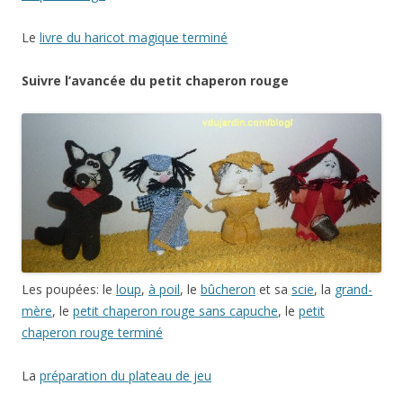
Le
livre du haricot magique terminé
Suivre l’avancée du petit chaperon rouge
Les poupées: le
loup
,
à poil
, le
bûcheron
et sa
scie
, la
grand-
mère
, le
petit chaperon rouge sans capuche
, le
petit
chaperon rouge terminé
La
préparation du plateau de jeu