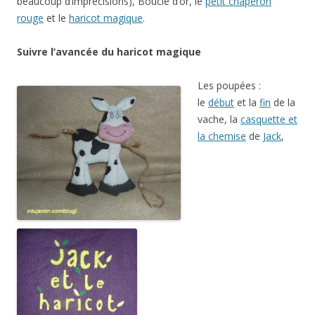
beaucoup d’imprécisions), Boucle d’or, le
petit chaperon
rouge
et le
haricot magique
.
Suivre l’avancée du haricot magique
Les poupées :
le
début
et la
fin
de la
vache, la
casquette et
la chemise
de
Jack
,