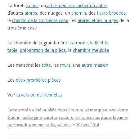
La forêt:
troncs
, un
arbre peut en cacher un autre
,
d’autres
arbres
, des nuages, un
chemin
, des
fleurs brodées
,
le
chemin de la troisième case
, les
arbres et les nuages
de la
troisième case
La chambre de la grand-mère : l’
armoire
, le
lit et la
table
,
préparation de la pièce
, la
chambre meublée
Les maisons: les
toits
, les
murs
, une
autre maison
Les
deux premières pièces
Voir la
version de Hanrietta
Cette entrée a été publiée dans
Couture
, et marquée avec
Anne
Guérin
,
aubergine
,
carotte
,
couture
,
Le haricot magique
,
légume
,
patchwork
,
pomme
,
radis
,
salade
, le
30 avril 2014
.