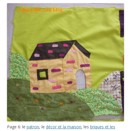
Page 6: le
patron
, le
décor et la maison
, les
briques et les