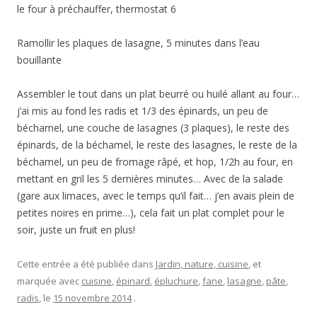
le four à préchauffer, thermostat 6
Ramollir les plaques de lasagne, 5 minutes dans l’eau
bouillante
Assembler le tout dans un plat beurré ou huilé allant au four…
j’ai mis au fond les radis et 1/3 des épinards, un peu de
béchamel, une couche de lasagnes (3 plaques), le reste des
épinards, de la béchamel, le reste des lasagnes, le reste de la
béchamel, un peu de fromage râpé, et hop, 1/2h au four, en
mettant en gril les 5 dernières minutes… Avec de la salade
(gare aux limaces, avec le temps qu’il fait… j’en avais plein de
petites noires en prime…), cela fait un plat complet pour le
soir, juste un fruit en plus!
Cette entrée a été publiée dans
Jardin, nature, cuisine
, et
marquée avec
cuisine
,
épinard
,
épluchure
,
fane
,
lasagne
,
pâte
,
radis
, le
15 novembre 2014
.