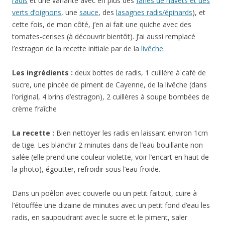
radis
et une variante avec en plus des
fanes de navets et des
verts d’oignons
, une
sauce
, des
lasagnes radis/épinards
), et
cette fois, de mon côté, j’en ai fait une quiche avec des
tomates-cerises (à découvrir bientôt). J’ai aussi remplacé
l’estragon de la recette initiale par de la
livêche
.
Les ingrédients :
deux bottes de radis, 1 cuillère à café de
sucre, une pincée de piment de Cayenne, de la livêche (dans
l’original, 4 brins d’estragon), 2 cuillères à soupe bombées de
crème fraîche
La recette :
Bien nettoyer les radis en laissant environ 1cm
de tige. Les blanchir 2 minutes dans de l’eau bouillante non
salée (elle prend une couleur violette, voir l’encart en haut de
la photo), égoutter, refroidir sous l’eau froide.
Dans un poêlon avec couverle ou un petit faitout, cuire à
l’étouffée une dizaine de minutes avec un petit fond d’eau les
radis, en saupoudrant avec le sucre et le piment, saler