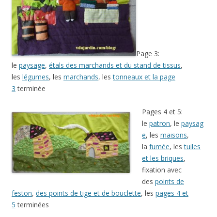
Page 3:
le
paysage
,
étals des marchands et du stand de tissus
,
les
légumes
, les
marchands
, les
tonneaux et la page
3
terminée
Pages 4 et 5:
le
patron
, le
paysag
e
, les
maisons
,
la
fumée
, les
tuiles
et les briques
,
fixation avec
des
points de
feston
,
des points de tige et de bouclette
, les
pages 4 et
5
terminées