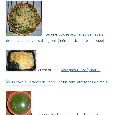
… ou une
quiche aux fanes de navets,
de radis et des verts d’oignons
(même article que la soupe)
ou encore des
lasagnes radis/épinards
,
… et un
cake aux fanes de radis
Une
soupe aux fanes de radis
, vite fait bien