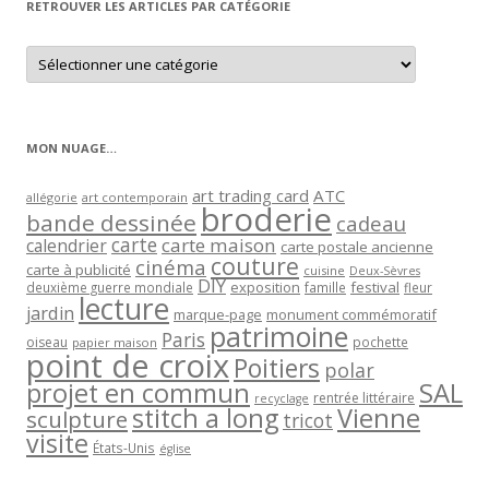
RETROUVER LES ARTICLES PAR CATÉGORIE
Retrouver
les
articles
par
catégorie
MON NUAGE…
art trading card
ATC
allégorie
art contemporain
broderie
bande dessinée
cadeau
carte
carte maison
calendrier
carte postale ancienne
couture
cinéma
carte à publicité
cuisine
Deux-Sèvres
DIY
exposition
festival
famille
deuxième guerre mondiale
fleur
lecture
jardin
marque-page
monument commémoratif
patrimoine
Paris
oiseau
papier maison
pochette
point de croix
Poitiers
polar
projet en commun
SAL
rentrée littéraire
recyclage
stitch a long
Vienne
sculpture
tricot
visite
États-Unis
église