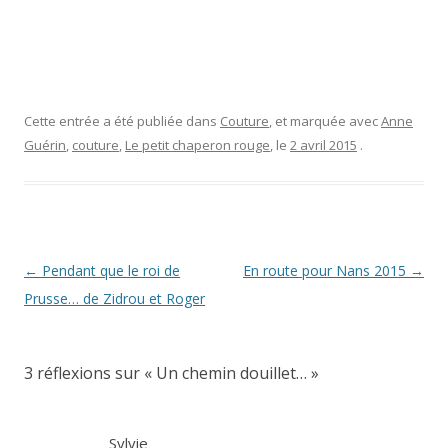
Cette entrée a été publiée dans
Couture
, et marquée avec
Anne
Guérin
,
couture
,
Le petit chaperon rouge
, le
2 avril 2015
.
Navigation
←
Pendant que le roi de
En route pour Nans 2015
→
des
Prusse… de Zidrou et Roger
articles
3 réflexions sur «
Un chemin douillet…
»
Sylvie