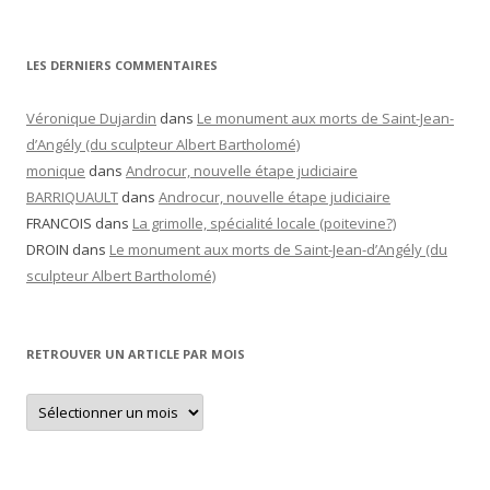
LES DERNIERS COMMENTAIRES
Véronique Dujardin
dans
Le monument aux morts de Saint-Jean-
d’Angély (du sculpteur Albert Bartholomé)
monique
dans
Androcur, nouvelle étape judiciaire
BARRIQUAULT
dans
Androcur, nouvelle étape judiciaire
FRANCOIS
dans
La grimolle, spécialité locale (poitevine?)
DROIN
dans
Le monument aux morts de Saint-Jean-d’Angély (du
sculpteur Albert Bartholomé)
RETROUVER UN ARTICLE PAR MOIS
Retrouver
un
article
par
mois