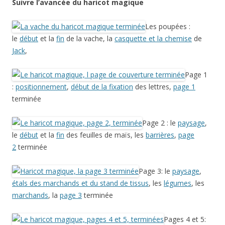
Suivre l’avancée du haricot magique
Les poupées :
le
début
et la
fin
de la vache, la
casquette et la chemise
de
Jack
,
Page 1
:
positionnement
,
début de la fixation
des lettres,
page 1
terminée
Page 2 : le
paysage
,
le
début
et la
fin
des feuilles de maïs, les
barrières
,
page
2
terminée
Page 3: le
paysage
,
étals des marchands et du stand de tissus
, les
légumes
, les
marchands
, la
page 3
terminée
Pages 4 et 5: