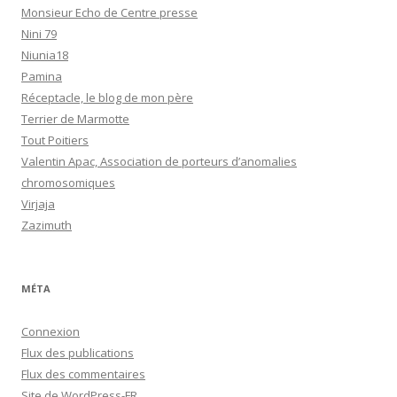
Monsieur Echo de Centre presse
Nini 79
Niunia18
Pamina
Réceptacle, le blog de mon père
Terrier de Marmotte
Tout Poitiers
Valentin Apac, Association de porteurs d’anomalies
chromosomiques
Virjaja
Zazimuth
MÉTA
Connexion
Flux des publications
Flux des commentaires
Site de WordPress-FR