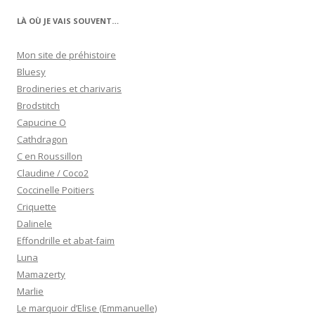
LÀ OÙ JE VAIS SOUVENT…
Mon site de préhistoire
Bluesy
Brodineries et charivaris
Brodstitch
Capucine O
Cathdragon
C en Roussillon
Claudine / Coco2
Coccinelle Poitiers
Criquette
Dalinele
Effondrille et abat-faim
Luna
Mamazerty
Marlie
Le marquoir d’Elise (Emmanuelle)