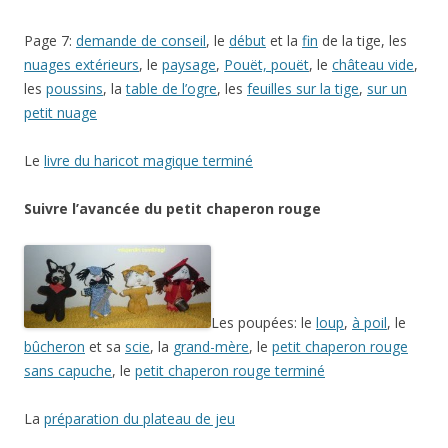
Page 7:
demande de conseil
, le
début
et la
fin
de la tige, les
nuages extérieurs
, le
paysage
,
Pouët, pouët
, le
château vide
,
les
poussins
, la
table de l’ogre
, les
feuilles sur la tige
,
sur un
petit nuage
Le
livre du haricot magique terminé
Suivre l’avancée du petit chaperon rouge
Les poupées: le
loup
,
à poil
, le
bûcheron
et sa
scie
, la
grand-mère
, le
petit chaperon rouge
sans capuche
, le
petit chaperon rouge terminé
La
préparation du plateau de jeu