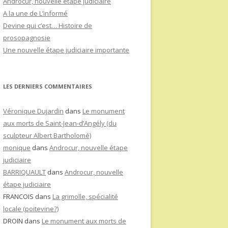
Androcur, nouvelle étape judiciaire
A la une de L’informé
Devine qui c’est… Histoire de
prosopagnosie
Une nouvelle étape judiciaire importante
LES DERNIERS COMMENTAIRES
Véronique Dujardin
dans
Le monument
aux morts de Saint-Jean-d’Angély (du
sculpteur Albert Bartholomé)
monique
dans
Androcur, nouvelle étape
judiciaire
BARRIQUAULT
dans
Androcur, nouvelle
étape judiciaire
FRANCOIS
dans
La grimolle, spécialité
locale (poitevine?)
DROIN
dans
Le monument aux morts de