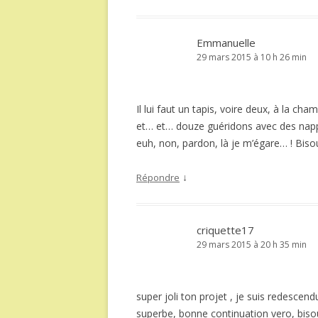
Emmanuelle
29 mars 2015 à 10 h 26 min
Il lui faut un tapis, voire deux, à la c
et… et… douze guéridons avec des napp
euh, non, pardon, là je m’égare… ! Bis
↓
Répondre
criquette17
29 mars 2015 à 20 h 35 min
super joli ton projet , je suis redescend
superbe, bonne continuation vero, biso