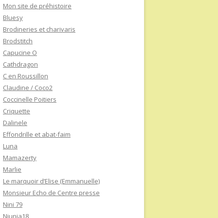
Mon site de préhistoire
Bluesy
Brodineries et charivaris
Brodstitch
Capucine O
Cathdragon
C en Roussillon
Claudine / Coco2
Coccinelle Poitiers
Criquette
Dalinele
Effondrille et abat-faim
Luna
Mamazerty
Marlie
Le marquoir d’Elise (Emmanuelle)
Monsieur Echo de Centre presse
Nini 79
Niunia18