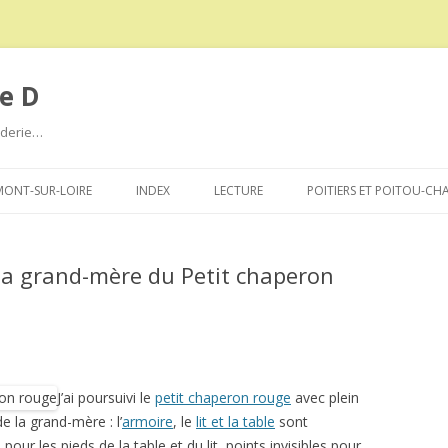
e D
roderie…
Aller
au
ONT-SUR-LOIRE
INDEX
LECTURE
POITIERS ET POITOU-CH
contenu
a grand-mère du Petit chaperon
J’ai poursuivi le
petit chaperon rouge
avec plein
e la grand-mère : l’
armoire
, le
lit et la table
sont
pour les pieds de la table et du lit, points invisibles pour