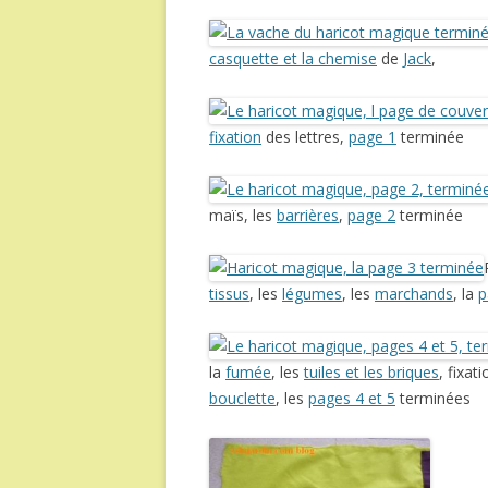
casquette et la chemise
de
Jack
,
fixation
des lettres,
page 1
terminée
maïs, les
barrières
,
page 2
terminée
tissus
, les
légumes
, les
marchands
, la
p
la
fumée
, les
tuiles et les briques
, fixat
bouclette
, les
pages 4 et 5
terminées