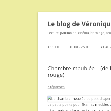
Le blog de Véroniqu
Lecture, patrimoine, cinéma, bricolage, b
ACCUEIL
AUTRES VISITES
CHAUM
Chambre meublée… (de l
rouge)
6 réponses
de petits points pour fixer les meubles d
désormais en place, petits points au sol 