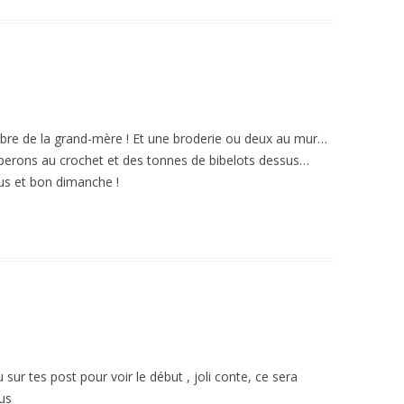
hambre de la grand-mère ! Et une broderie ou deux au mur…
erons au crochet et des tonnes de bibelots dessus…
ous et bon dimanche !
u sur tes post pour voir le début , joli conte, ce sera
us