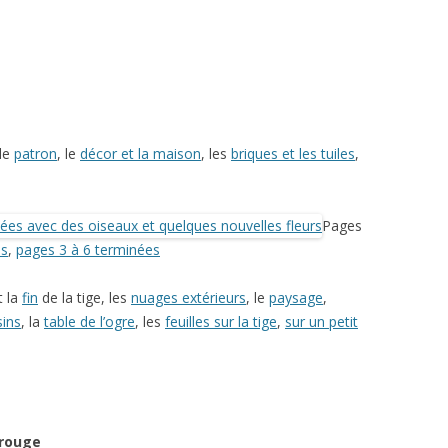
 le
patron
, le
décor et la maison
, les
briques et les tuiles
,
Pages
ns
,
pages 3 à 6 terminées
t la
fin
de la tige, les
nuages extérieurs
, le
paysage
,
ins
, la
table de l’ogre
, les
feuilles sur la tige
,
sur un petit
 rouge