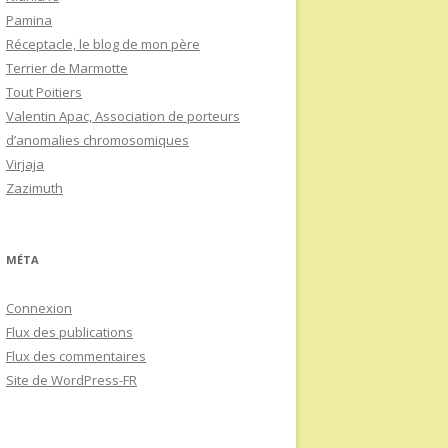
Pamina
Réceptacle, le blog de mon père
Terrier de Marmotte
Tout Poitiers
Valentin Apac, Association de porteurs
d’anomalies chromosomiques
Virjaja
Zazimuth
MÉTA
Connexion
Flux des publications
Flux des commentaires
Site de WordPress-FR