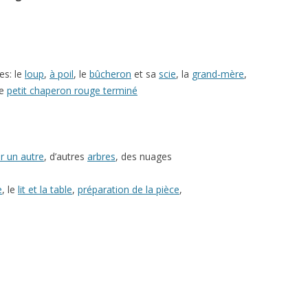
es: le
loup
,
à poil
, le
bûcheron
et sa
scie
, la
grand-mère
,
le
petit chaperon rouge terminé
r un autre
, d’autres
arbres
, des nuages
e
, le
lit et la table
,
préparation de la pièce
,