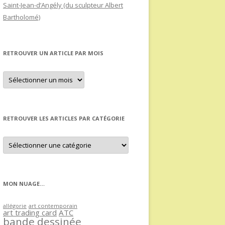
Saint-Jean-d’Angély (du sculpteur Albert
Bartholomé)
RETROUVER UN ARTICLE PAR MOIS
Retrouver
un
article
par
mois
RETROUVER LES ARTICLES PAR CATÉGORIE
Retrouver
les
articles
par
catégorie
MON NUAGE…
allégorie
art contemporain
art trading card
ATC
bande dessinée