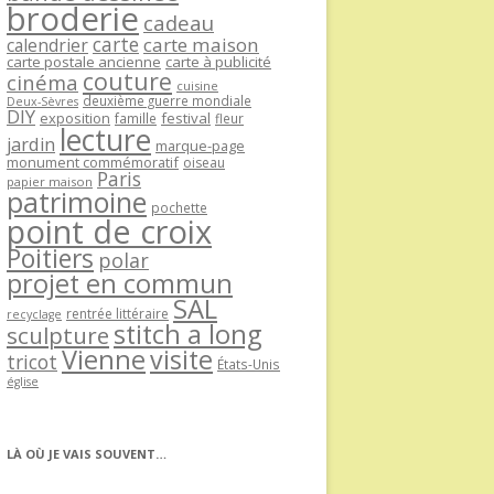
broderie
cadeau
carte
carte maison
calendrier
carte postale ancienne
carte à publicité
couture
cinéma
cuisine
deuxième guerre mondiale
Deux-Sèvres
DIY
exposition
festival
famille
fleur
lecture
jardin
marque-page
monument commémoratif
oiseau
Paris
papier maison
patrimoine
pochette
point de croix
Poitiers
polar
projet en commun
SAL
rentrée littéraire
recyclage
stitch a long
sculpture
Vienne
visite
tricot
États-Unis
église
LÀ OÙ JE VAIS SOUVENT…