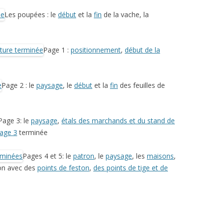
Les poupées : le
début
et la
fin
de la vache, la
Page 1 :
positionnement
,
début de la
Page 2 : le
paysage
, le
début
et la
fin
des feuilles de
Page 3: le
paysage
,
étals des marchands et du stand de
age 3
terminée
Pages 4 et 5: le
patron
, le
paysage
, les
maisons
,
ion avec des
points de feston
,
des points de tige et de