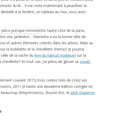
montants du lit… Il me reste maintenant à peaufiner la
 dentelle à la fenêtre, un tableau au mur, vous avez
De l’autre côté de la paroi,
-être une jardinière… Hanrietta a eu la bonne idée de
bou et autres éléments colorés dans les arbres. Mais au
sur la bobinette et la chevillette cherra)? Je pourrai
celle de la vache du
livre du haricot magique
) sur la
a chevillette? En tout cas, j’ai prévu de glisser un
pouët,
alement courant 2015) trois contes tirés de
Créez vos
ssions, 2011 (il existe une deuxième édition corrigée en
eaucoup d’imprécisions), Boucle d’or, le
petit chaperon
e