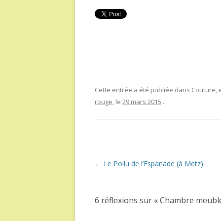
Cette entrée a été publiée dans
Couture
,
rouge
, le
29 mars 2015
.
Navigation
←
Le Poilu de l’Espanade (à Metz)
des
articles
6 réflexions sur «
Chambre meublée