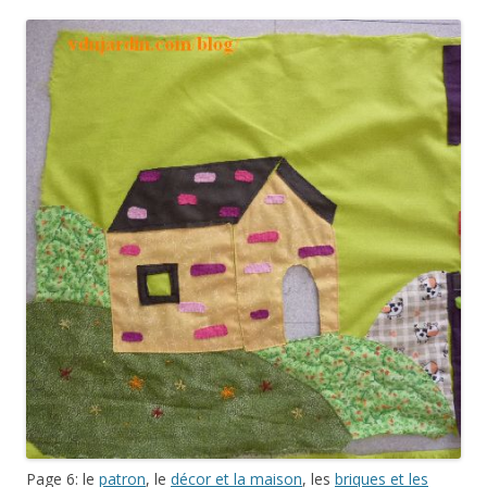
Page 6: le
patron
, le
décor et la maison
, les
briques et les