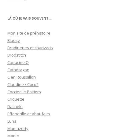
LÀ OÙ JE VAIS SOUVENT…
Mon site de préhistoire
Bluesy
Brodineries et charivaris
Brodstitch
Capucine O
Cathdragon
C en Roussillon
Claudine / Coco2
Coccinelle Poitiers
Criquette
Dalinele
Effondrille et abat-faim
Luna
Mamazerty
Marlie