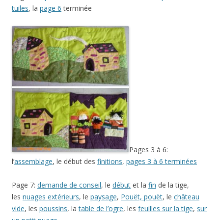
tuiles
, la
page 6
terminée
Pages 3 à 6:
l’
assemblage
, le début des
finitions
,
pages 3 à 6 terminées
Page 7:
demande de conseil
, le
début
et la
fin
de la tige,
les
nuages extérieurs
, le
paysage
,
Pouët, pouët
, le
château
vide
, les
poussins
, la
table de l’ogre
, les
feuilles sur la tige
,
sur