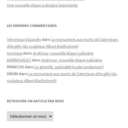
Une nouvelle étape judiciaire importante
LES DERNIERS COMMENTAIRES
Véronique Dujardin
dans
Le monument aux morts de Saint-Jean-
d’Angély (du sculpteur Albert Bartholomé)
monique
dans
Androcur, nouvelle étape judiciaire
BARRIQUAULT
dans
Androcur, nouvelle étape judiciaire
FRANCOIS
dans
La grimolle, spécialité locale (poitevine?)
DROIN
dans
Le monument aux morts de Saint-Jean-d’Angély (du
sculpteur Albert Bartholomé)
RETROUVER UN ARTICLE PAR MOIS
Retrouver
un
article
par