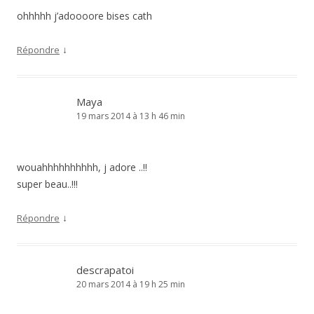
ohhhhh j’adoooore bises cath
↓
Répondre
Maya
19 mars 2014 à 13 h 46 min
wouahhhhhhhhhh, j adore ..!!
super beau..!!!
↓
Répondre
descrapatoi
20 mars 2014 à 19 h 25 min