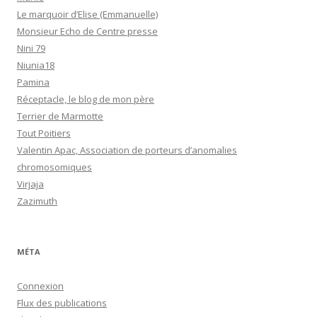
Le marquoir d’Elise (Emmanuelle)
Monsieur Echo de Centre presse
Nini 79
Niunia18
Pamina
Réceptacle, le blog de mon père
Terrier de Marmotte
Tout Poitiers
Valentin Apac, Association de porteurs d’anomalies
chromosomiques
Virjaja
Zazimuth
MÉTA
Connexion
Flux des publications