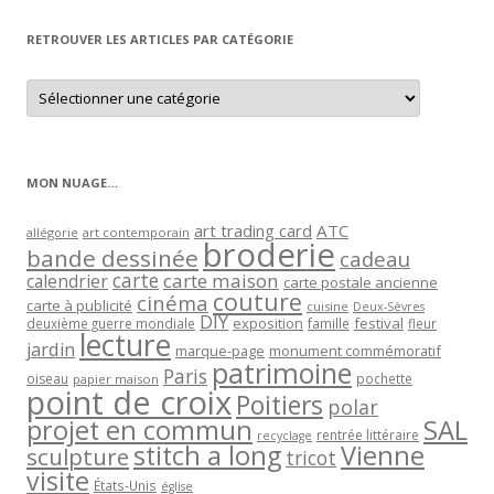
mois
RETROUVER LES ARTICLES PAR CATÉGORIE
Retrouver
les
articles
par
catégorie
MON NUAGE…
art trading card
ATC
allégorie
art contemporain
broderie
bande dessinée
cadeau
carte
carte maison
calendrier
carte postale ancienne
couture
cinéma
carte à publicité
cuisine
Deux-Sèvres
DIY
exposition
festival
famille
deuxième guerre mondiale
fleur
lecture
jardin
marque-page
monument commémoratif
patrimoine
Paris
oiseau
papier maison
pochette
point de croix
Poitiers
polar
projet en commun
SAL
rentrée littéraire
recyclage
stitch a long
Vienne
sculpture
tricot
visite
États-Unis
église