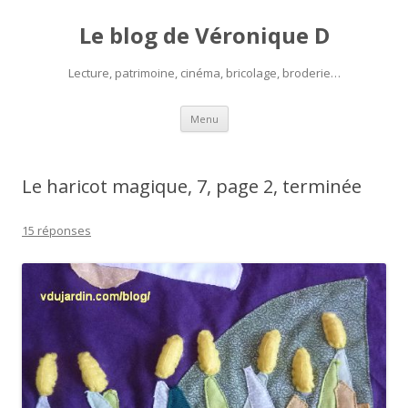
Le blog de Véronique D
Lecture, patrimoine, cinéma, bricolage, broderie…
Aller
Menu
au
contenu
Le haricot magique, 7, page 2, terminée
15 réponses