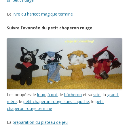
un petit nuage
Le
livre du haricot magique terminé
Suivre l’avancée du petit chaperon rouge
Les poupées: le
loup
,
à poil
, le
bûcheron
et sa
scie
, la
grand-
mère
, le
petit chaperon rouge sans capuche
, le
petit
chaperon rouge terminé
La
préparation du plateau de jeu