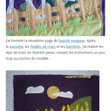
J’ai terminé la deuxième page du
haricot magique
. Après
le
paysage
, les
feuilles de maïs
et les
barrières
, j’ai réalisé les
épis de maïs en feutrine jaune, suivant les instructions un peu
trop succinctes du modèle…