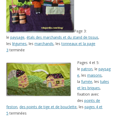
Page 3:
le
paysage
,
étals des marchands et du stand de tissus
,
les
légumes
, les
marchands
, les
tonneaux et la page
3
terminée
Pages 4 et 5:
le
patron
, le
paysag
e
, les
maisons
,
la
fumée
, les
tuiles
et les briques
,
fixation avec
des
points de
feston
,
des points de tige et de bouclette
, les
pages 4 et
5
terminées