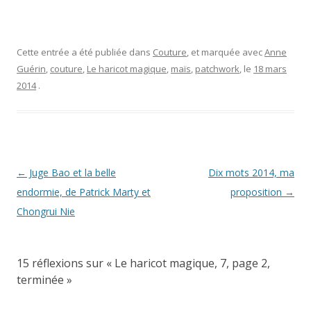
Cette entrée a été publiée dans
Couture
, et marquée avec
Anne
Guérin
,
couture
,
Le haricot magique
,
maïs
,
patchwork
, le
18 mars
2014
.
Navigation
←
Juge Bao et la belle
Dix mots 2014, ma
des
endormie, de Patrick Marty et
proposition
→
articles
Chongrui Nie
15 réflexions sur «
Le haricot magique, 7, page 2,
terminée
»