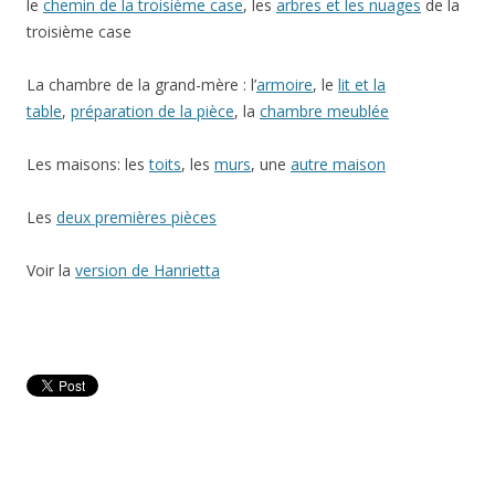
le
chemin de la troisième case
, les
arbres et les nuages
de la
troisième case
La chambre de la grand-mère : l’
armoire
, le
lit et la
table
,
préparation de la pièce
, la
chambre meublée
Les maisons: les
toits
, les
murs
, une
autre maison
Les
deux premières pièces
Voir la
version de Hanrietta