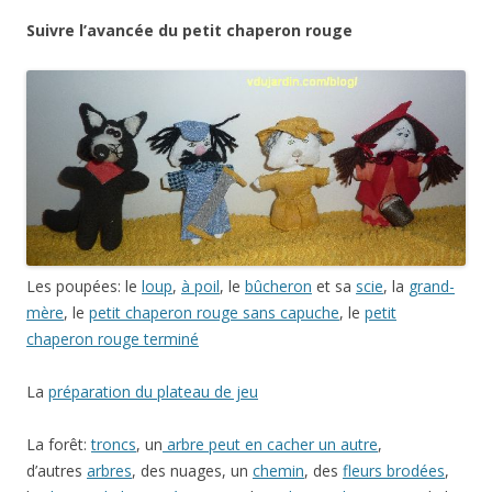
Suivre l’avancée du petit chaperon rouge
Les poupées: le
loup
,
à poil
, le
bûcheron
et sa
scie
, la
grand-
mère
, le
petit chaperon rouge sans capuche
, le
petit
chaperon rouge terminé
La
préparation du plateau de jeu
La forêt:
troncs
, un
arbre peut en cacher un autre
,
d’autres
arbres
, des nuages, un
chemin
, des
fleurs brodées
,