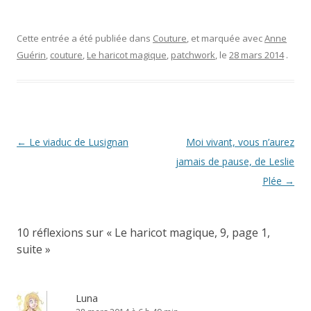
Cette entrée a été publiée dans
Couture
, et marquée avec
Anne
Guérin
,
couture
,
Le haricot magique
,
patchwork
, le
28 mars 2014
.
Navigation
←
Le viaduc de Lusignan
Moi vivant, vous n’aurez
des
jamais de pause, de Leslie
articles
Plée
→
10 réflexions sur «
Le haricot magique, 9, page 1,
suite
»
Luna