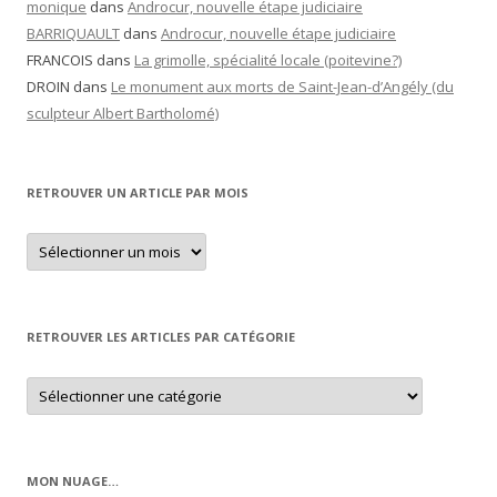
monique
dans
Androcur, nouvelle étape judiciaire
BARRIQUAULT
dans
Androcur, nouvelle étape judiciaire
FRANCOIS
dans
La grimolle, spécialité locale (poitevine?)
DROIN
dans
Le monument aux morts de Saint-Jean-d’Angély (du
sculpteur Albert Bartholomé)
RETROUVER UN ARTICLE PAR MOIS
Retrouver
un
article
par
mois
RETROUVER LES ARTICLES PAR CATÉGORIE
Retrouver
les
articles
par
catégorie
MON NUAGE…