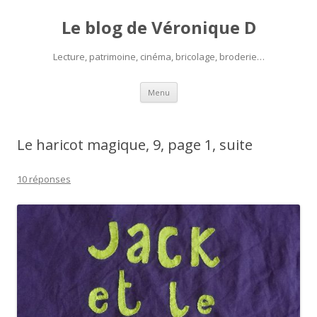
Le blog de Véronique D
Lecture, patrimoine, cinéma, bricolage, broderie…
Aller
Menu
au
contenu
Le haricot magique, 9, page 1, suite
10 réponses