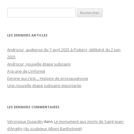
Rechercher :
LES DERNIERS ARTICLES
Androcur, audience du 7 avril 2025 à Poitiers, délibéré du 2 juin
2025
Androcur, nouvelle étape judiciaire
A la une de L’informé
Devine qui c’est… Histoire de prosopagnosie
Une nouvelle étape judiciaire importante
LES DERNIERS COMMENTAIRES
Véronique Dujardin
dans
Le monument aux morts de Saint-Jean-
d’Angély (du sculpteur Albert Bartholomé)