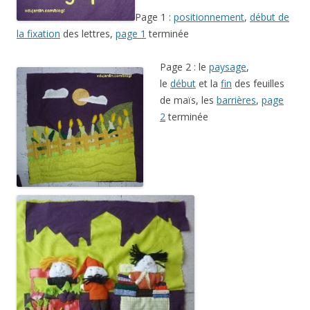
Page 1 :
positionnement
,
début de
la fixation
des lettres,
page 1
terminée
Page 2 : le
paysage
,
le
début
et la
fin
des feuilles
de maïs, les
barrières
,
page
2
terminée