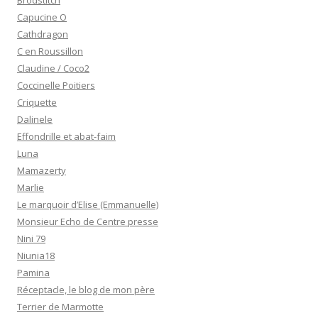
Capucine O
Cathdragon
C en Roussillon
Claudine / Coco2
Coccinelle Poitiers
Criquette
Dalinele
Effondrille et abat-faim
Luna
Mamazerty
Marlie
Le marquoir d’Elise (Emmanuelle)
Monsieur Echo de Centre presse
Nini 79
Niunia18
Pamina
Réceptacle, le blog de mon père
Terrier de Marmotte