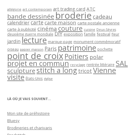
art trading card
ATC
allégorie
art contemporain
broderie
bande dessinée
cadeau
carte
carte maison
calendrier
carte postale ancienne
couture
cinéma
carte à publicité
cuisine
Deux-Sèvres
DIY
exposition
festival
famille
deuxième guerre mondiale
fleur
lecture
jardin
marque-page
monument commémoratif
patrimoine
Paris
oiseau
papier maison
pochette
point de croix
Poitiers
polar
projet en commun
SAL
rentrée littéraire
recyclage
stitch a long
Vienne
sculpture
tricot
visite
États-Unis
église
LÀ OÙ JE VAIS SOUVENT…
Mon site de préhistoire
Bluesy
Brodineries et charivaris
Brodstitch