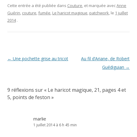
Cette entrée a été publiée dans
Couture
, et marquée avec
Anne
Guérin
,
couture
,
fumée
,
Le haricot magique
,
patchwork
, le
1 juillet
2014
.
Navigation
←
Une pochette grise au tricot
Au fil d’Ariane, de Robert
des
Guédiguian
→
articles
9 réflexions sur «
Le haricot magique, 21, pages 4 et
5, points de feston
»
marlie
1 juillet 2014 à 6 h 45 min