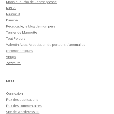
Monsieur Echo de Centre presse
Nini 79
Niunia18
Pamina
Réceptacle, le blog de mon père
Terrier de Marmotte
Tout Poitiers
Valentin Apac, Association de porteurs d’anomalies
chromosomiques
Virjaja
Zazimuth
MÉTA
Connexion
Flux des publications
Flux des commentaires
Site de WordPress-FR