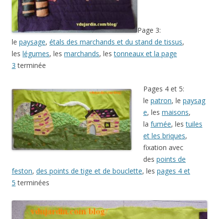
Page 3:
le
paysage
,
étals des marchands et du stand de tissus
,
les
légumes
, les
marchands
, les
tonneaux et la page
3
terminée
Pages 4 et 5:
le
patron
, le
paysag
e
, les
maisons
,
la
fumée
, les
tuiles
et les briques
,
fixation avec
des
points de
feston
,
des points de tige et de bouclette
, les
pages 4 et
5
terminées