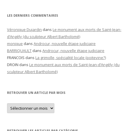
LES DERNIERS COMMENTAIRES
Véronique Dujardin
dans
Le monument aux morts de Saint-Jean-
d’Angély (du sculpteur Albert Bartholomé)
monique
dans
Androcur, nouvelle étape judiciaire
BARRIQUAULT
dans
Androcur, nouvelle étape judiciaire
FRANCOIS
dans
La grimolle, spécialité locale (poitevine?)
DROIN
dans
Le monument aux morts de Saint-Jean-d’Angély (du
sculpteur Albert Bartholomé)
RETROUVER UN ARTICLE PAR MOIS
Retrouver
un
article
par
mois
RETROUVER LES ARTICLES PAR CATÉGORIE