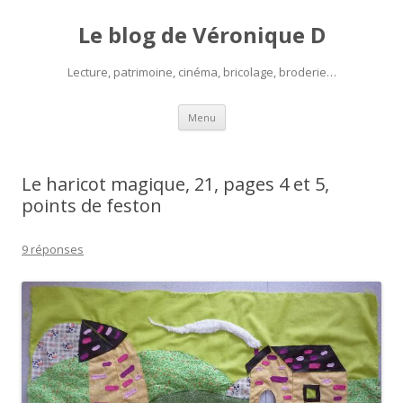
Le blog de Véronique D
Lecture, patrimoine, cinéma, bricolage, broderie…
Aller
Menu
au
contenu
Le haricot magique, 21, pages 4 et 5,
points de feston
9 réponses