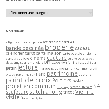
Retrouver
les
articles
par
catégorie
MON NUAGE…
art trading card
ATC
allégorie
art contemporain
broderie
bande dessinée
cadeau
carte
carte maison
calendrier
carte postale ancienne
couture
cinéma
carte à publicité
cuisine
Deux-Sèvres
DIY
exposition
festival
famille
deuxième guerre mondiale
fleur
lecture
jardin
marque-page
monument commémoratif
patrimoine
Paris
oiseau
papier maison
pochette
point de croix
Poitiers
polar
projet en commun
SAL
rentrée littéraire
recyclage
stitch a long
Vienne
sculpture
tricot
visite
États-Unis
église