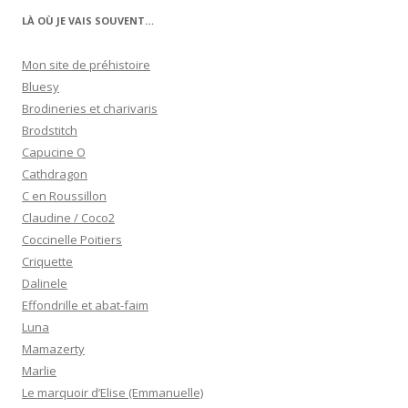
LÀ OÙ JE VAIS SOUVENT…
Mon site de préhistoire
Bluesy
Brodineries et charivaris
Brodstitch
Capucine O
Cathdragon
C en Roussillon
Claudine / Coco2
Coccinelle Poitiers
Criquette
Dalinele
Effondrille et abat-faim
Luna
Mamazerty
Marlie
Le marquoir d’Elise (Emmanuelle)