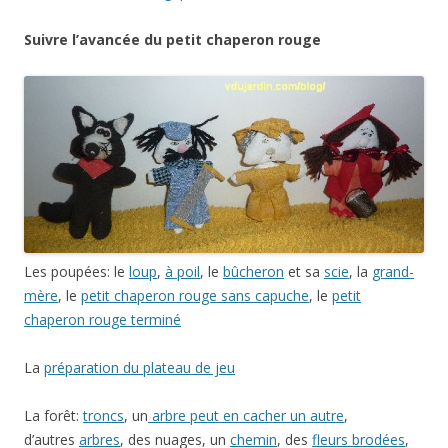
Suivre l’avancée du petit chaperon rouge
Les poupées: le
loup
,
à poil
, le
bûcheron
et sa
scie
, la
grand-
mère
, le
petit chaperon rouge sans capuche
, le
petit
chaperon rouge terminé
La
préparation du plateau de jeu
La forêt:
troncs
, un
arbre peut en cacher un autre
,
d’autres
arbres
, des nuages, un
chemin
, des
fleurs brodées
,