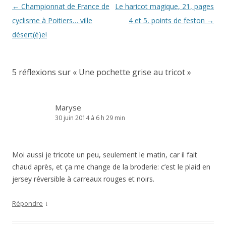
Navigation
←
Championnat de France de
Le haricot magique, 21, pages
des
cyclisme à Poitiers… ville
4 et 5, points de feston
→
articles
désert(é)e!
5 réflexions sur «
Une pochette grise au tricot
»
Maryse
30 juin 2014 à 6 h 29 min
Moi aussi je tricote un peu, seulement le matin, car il fait
chaud après, et ça me change de la broderie: c’est le plaid en
jersey réversible à carreaux rouges et noirs.
↓
Répondre