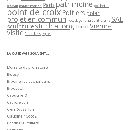
patrimoine
Paris
oiseau
papier maison
pochette
point de croix
Poitiers
polar
projet en commun
SAL
rentrée littéraire
recyclage
stitch a long
Vienne
sculpture
tricot
visite
États-Unis
église
LÀ OÙ JE VAIS SOUVENT…
Mon site de préhistoire
Bluesy
Brodineries et charivaris
Brodstitch
Capucine O
Cathdragon
C en Roussillon
Claudine / Coco2
Coccinelle Poitiers