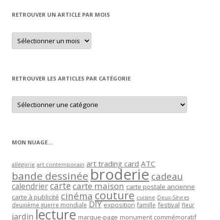
RETROUVER UN ARTICLE PAR MOIS
Retrouver
un
article
par
mois
RETROUVER LES ARTICLES PAR CATÉGORIE
Retrouver
les
articles
par
catégorie
MON NUAGE…
art trading card
ATC
allégorie
art contemporain
broderie
bande dessinée
cadeau
carte
carte maison
calendrier
carte postale ancienne
couture
cinéma
carte à publicité
cuisine
Deux-Sèvres
DIY
exposition
festival
famille
deuxième guerre mondiale
fleur
lecture
jardin
marque-page
monument commémoratif