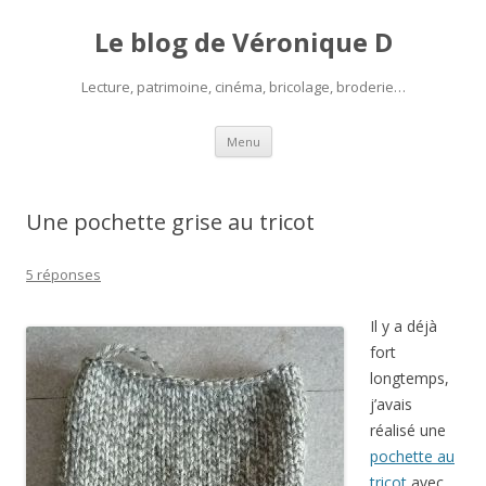
Le blog de Véronique D
Lecture, patrimoine, cinéma, bricolage, broderie…
Aller
Menu
au
contenu
Une pochette grise au tricot
5 réponses
Il y a déjà
fort
longtemps,
j’avais
réalisé une
pochette au
tricot
avec