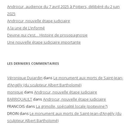
Androcur, audience du 7 avril 2025 à Poitiers, délibéré du 2 juin
2025
Androcur, nouvelle étape judiciaire
A la une de L’informé
Devine qui c’est… Histoire de prosopagnosie
Une nouvelle étape judiciaire importante
LES DERNIERS COMMENTAIRES
Véronique Dujardin
dans
Le monument aux morts de Saint-Jean-
d’Angély (du sculpteur Albert Bartholomé)
monique
dans
Androcur, nouvelle étape judiciaire
BARRIQUAULT
dans
Androcur, nouvelle étape judiciaire
FRANCOIS
dans
La grimolle, spécialité locale (poitevine?)
DROIN
dans
Le monument aux morts de Saint-Jean-d’Angély (du
sculpteur Albert Bartholomé)