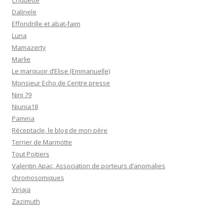
Criquette
Dalinele
Effondrille et abat-faim
Luna
Mamazerty
Marlie
Le marquoir d’Elise (Emmanuelle)
Monsieur Echo de Centre presse
Nini 79
Niunia18
Pamina
Réceptacle, le blog de mon père
Terrier de Marmotte
Tout Poitiers
Valentin Apac, Association de porteurs d’anomalies
chromosomiques
Virjaja
Zazimuth