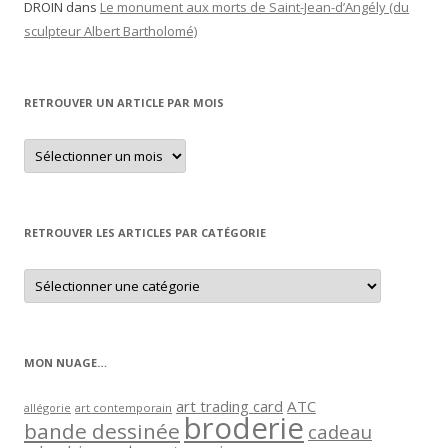
DROIN
dans
Le monument aux morts de Saint-Jean-d’Angély (du
sculpteur Albert Bartholomé)
RETROUVER UN ARTICLE PAR MOIS
Retrouver
un
article
par
mois
RETROUVER LES ARTICLES PAR CATÉGORIE
Retrouver
les
articles
par
catégorie
MON NUAGE…
art trading card
ATC
allégorie
art contemporain
broderie
bande dessinée
cadeau