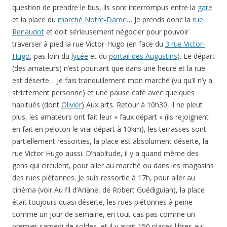
question de prendre le bus, ils sont interrompus entre la
gare
et la place du
marché Notre-Dame
… Je prends donc la
rue
Renaudot
et doit sérieusement négocier pour pouvoir
traverser à pied la rue Victor-Hugo (en face du
3 rue Victor-
Hugo
, pas loin du
lycée
et du
portail des Augustins
). Le départ
(des amateurs) n’est pourtant que dans une heure et la rue
est déserte… Je fais tranquillement mon marché (vu qu’il n’y a
strictement personne) et une pause café avec quelques
habitués (dont
Olivier
) Aux arts. Retour à 10h30, il ne pleut
plus, les amateurs ont fait leur « faux départ » (ils rejoignent
en fait en peloton le vrai départ à 10km), les terrasses sont
partiellement ressorties, la place est absolument déserte, la
rue Victor Hugo aussi. D’habitude, il y a quand même des
gens qui circulent, pour aller au marché ou dans les magasins
des rues piétonnes. Je suis ressortie à 17h, pour aller au
cinéma (voir Au fil d’Ariane, de Robert Guédiguian), la place
était toujours quasi déserte, les rues piétonnes à peine
comme un jour de semaine, en tout cas pas comme un
premier samedi de soldes, et il y avait 150 places libres au