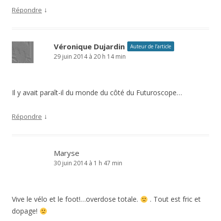
↓
Répondre
Véronique Dujardin
Auteur de l’article
29 juin 2014 à 20 h 14 min
Il y avait paraît-il du monde du côté du Futuroscope…
↓
Répondre
Maryse
30 juin 2014 à 1 h 47 min
Vive le vélo et le foot!…overdose totale.
. Tout est fric et
dopage!