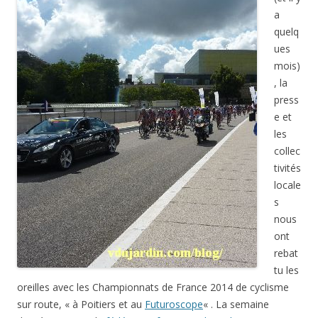
a
quelq
ues
mois)
, la
press
e et
les
collec
tivités
locale
s
nous
ont
rebat
tu les
oreilles avec les Championnats de France 2014 de cyclisme
sur route, « à Poitiers et au
Futuroscope
« . La semaine