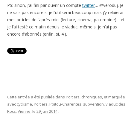
PS: sinon, j’ai fini par ouvrir un compte
twitter
… @veroduj. Je
ne sais pas encore si je l’utiliserai beaucoup mais j’y relaierai
mes articles de l’après-midi (lecture, cinéma, patrimoine)… et
je l’ai testé ce matin depuis le viaduc, même si je n’ai pas
encore d’abonnés (enfin, si, 4!).
Cette entrée a été publiée dans
Poitiers, chroniques
, et marquée
avec
cyclisme
,
Poitiers
,
Poitou-Charentes
,
subvention
,
viaduc des
Rocs
,
Vienne
, le
29 juin 2014
.