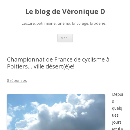
Le blog de Véronique D
Lecture, patrimoine, cinéma, bricolage, broderie…
Aller
Menu
au
contenu
Championnat de France de cyclisme à
Poitiers… ville désert(é)e!
8 réponses
Depui
s
quelq
ues
jours
(et il y