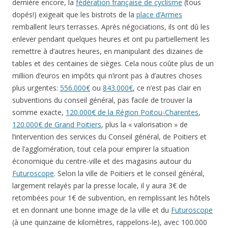
dernière encore, la
fédération française de cyclisme
(tous
dopés!) exigeait que les bistrots de la
place d’Armes
remballent leurs terrasses. Après négociations, ils ont dû les
enlever pendant quelques heures et ont pu partiellement les
remettre à d’autres heures, en manipulant des dizaines de
tables et des centaines de sièges. Cela nous coûte plus de un
million d’euros en impôts qui n’iront pas à d’autres choses
plus urgentes:
556.000€
ou
843.000€
, ce n’est pas clair en
subventions du conseil général, pas facile de trouver la
somme exacte,
120.000€ de la Région Poitou-Charentes
,
120.000€ de Grand Poitiers
, plus la « valorisation » de
l’intervention des services du Conseil général, de Poitiers et
de l’agglomération, tout cela pour empirer la situation
économique du centre-ville et des magasins autour du
Futuroscope
. Selon la ville de Poitiers et le conseil général,
largement relayés par la presse locale, il y aura 3€ de
retombées pour 1€ de subvention, en remplissant les hôtels
et en donnant une bonne image de la ville et du
Futuroscope
(à une quinzaine de kilomètres, rappelons-le), avec 100.000