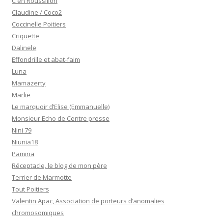
C en Roussillon
Claudine / Coco2
Coccinelle Poitiers
Criquette
Dalinele
Effondrille et abat-faim
Luna
Mamazerty
Marlie
Le marquoir d’Elise (Emmanuelle)
Monsieur Echo de Centre presse
Nini 79
Niunia18
Pamina
Réceptacle, le blog de mon père
Terrier de Marmotte
Tout Poitiers
Valentin Apac, Association de porteurs d’anomalies
chromosomiques