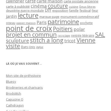
carte
carte maison
calendrier
carte postale ancienne
couture
cinéma
carte à publicité
cuisine
Deux-Sèvres
DIY
exposition
festival
famille
deuxième guerre mondiale
fleur
lecture
jardin
marque-page
monument commémoratif
patrimoine
Paris
oiseau
papier maison
pochette
point de croix
Poitiers
polar
projet en commun
SAL
rentrée littéraire
recyclage
stitch a long
Vienne
sculpture
tricot
visite
États-Unis
église
LÀ OÙ JE VAIS SOUVENT…
Mon site de préhistoire
Bluesy
Brodineries et charivaris
Brodstitch
Capucine O
Cathdragon