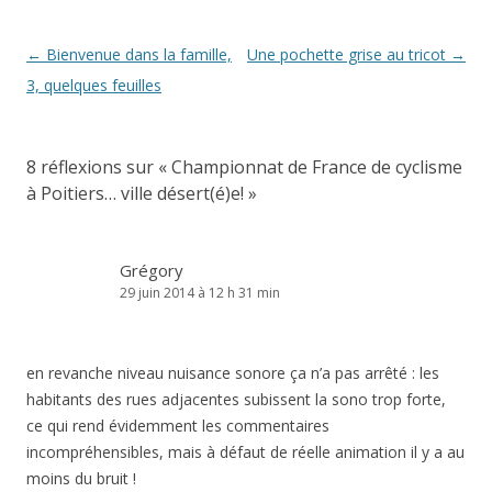
Navigation
←
Bienvenue dans la famille,
Une pochette grise au tricot
→
des
3, quelques feuilles
articles
8 réflexions sur «
Championnat de France de cyclisme
à Poitiers… ville désert(é)e!
»
Grégory
29 juin 2014 à 12 h 31 min
en revanche niveau nuisance sonore ça n’a pas arrêté : les
habitants des rues adjacentes subissent la sono trop forte,
ce qui rend évidemment les commentaires
incompréhensibles, mais à défaut de réelle animation il y a au
moins du bruit !