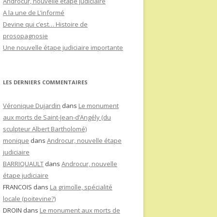
Androcur, nouvelle étape judiciaire
A la une de L’informé
Devine qui c’est… Histoire de
prosopagnosie
Une nouvelle étape judiciaire importante
LES DERNIERS COMMENTAIRES
Véronique Dujardin
dans
Le monument
aux morts de Saint-Jean-d’Angély (du
sculpteur Albert Bartholomé)
monique
dans
Androcur, nouvelle étape
judiciaire
BARRIQUAULT
dans
Androcur, nouvelle
étape judiciaire
FRANCOIS
dans
La grimolle, spécialité
locale (poitevine?)
DROIN
dans
Le monument aux morts de