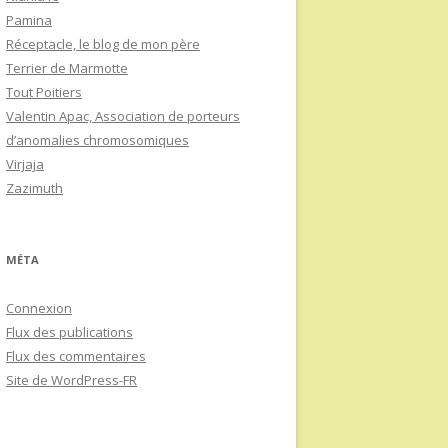
Pamina
Réceptacle, le blog de mon père
Terrier de Marmotte
Tout Poitiers
Valentin Apac, Association de porteurs
d’anomalies chromosomiques
Virjaja
Zazimuth
MÉTA
Connexion
Flux des publications
Flux des commentaires
Site de WordPress-FR