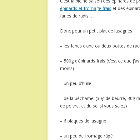
C’est la pleine saison des épinards de
épinards et fromage frais
et des épinard
fanes de radis…
Donc pour un petit plat de lasagnes
– les fanes d’une ou deux bottes de radi
– 500g d’épinards frais (c’est ce que j
moins)
– un peu d’huile
– de la béchamel (30g de beurre, 30g de 
de poivre, et du sel si vous salez)
– 6 plaques de lasagne
– un peu de fromage râpé