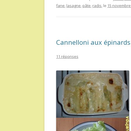
fane
,
lasagne
,
pâte
,
radis
, le
15 novembre
Cannelloni aux épinards
11 réponses