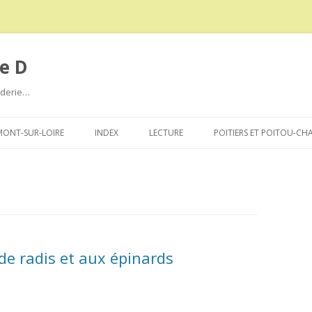
e D
roderie…
Aller
au
ONT-SUR-LOIRE
INDEX
LECTURE
POITIERS ET POITOU-CH
contenu
de radis et aux épinards