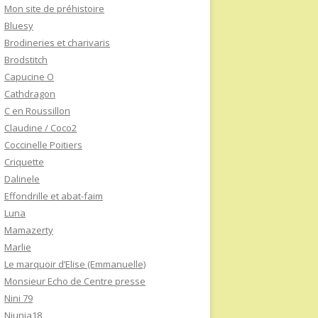
Mon site de préhistoire
Bluesy
Brodineries et charivaris
Brodstitch
Capucine O
Cathdragon
C en Roussillon
Claudine / Coco2
Coccinelle Poitiers
Criquette
Dalinele
Effondrille et abat-faim
Luna
Mamazerty
Marlie
Le marquoir d’Elise (Emmanuelle)
Monsieur Echo de Centre presse
Nini 79
Niunia18