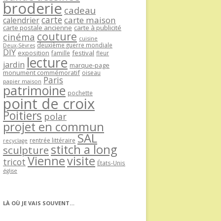
broderie
cadeau
carte
carte maison
calendrier
carte postale ancienne
carte à publicité
couture
cinéma
cuisine
deuxième guerre mondiale
Deux-Sèvres
DIY
exposition
festival
famille
fleur
lecture
jardin
marque-page
monument commémoratif
oiseau
Paris
papier maison
patrimoine
pochette
point de croix
Poitiers
polar
projet en commun
SAL
rentrée littéraire
recyclage
stitch a long
sculpture
Vienne
visite
tricot
États-Unis
église
LÀ OÙ JE VAIS SOUVENT…