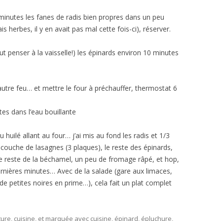
minutes les fanes de radis bien propres dans un peu
s herbes, il y en avait pas mal cette fois-ci), réserver.
t penser à la vaisselle!) les épinards environ 10 minutes
 autre feu… et mettre le four à préchauffer, thermostat 6
tes dans l’eau bouillante
 huilé allant au four… j’ai mis au fond les radis et 1/3
couche de lasagnes (3 plaques), le reste des épinards,
le reste de la béchamel, un peu de fromage râpé, et hop,
dernières minutes… Avec de la salade (gare aux limaces,
n de petites noires en prime…), cela fait un plat complet
ture, cuisine
, et marquée avec
cuisine
,
épinard
,
épluchure
,