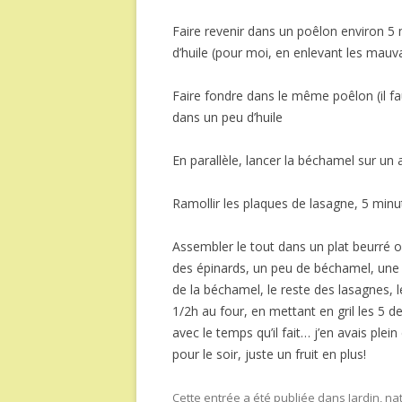
Faire revenir dans un poêlon environ 5 
d’huile (pour moi, en enlevant les mauvai
Faire fondre dans le même poêlon (il fau
dans un peu d’huile
En parallèle, lancer la béchamel sur un
Ramollir les plaques de lasagne, 5 minu
Assembler le tout dans un plat beurré ou
des épinards, un peu de béchamel, une 
de la béchamel, le reste des lasagnes, 
1/2h au four, en mettant en gril les 5 
avec le temps qu’il fait… j’en avais plei
pour le soir, juste un fruit en plus!
Cette entrée a été publiée dans
Jardin, na