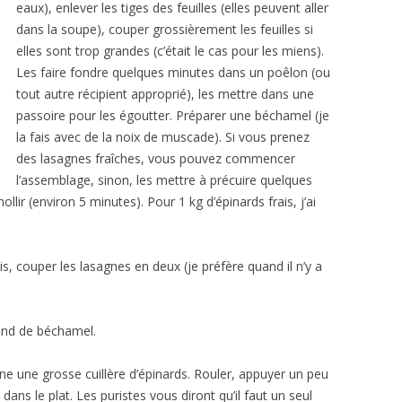
eaux), enlever les tiges des feuilles (elles peuvent aller
dans la soupe), couper grossièrement les feuilles si
elles sont trop grandes (c’était le cas pour les miens).
Les faire fondre quelques minutes dans un poêlon (ou
tout autre récipient approprié), les mettre dans une
passoire pour les égoutter. Préparer une béchamel (je
la fais avec de la noix de muscade). Si vous prenez
des lasagnes fraîches, vous pouvez commencer
l’assemblage, sinon, les mettre à précuire quelques
lir (environ 5 minutes). Pour 1 kg d’épinards frais, j’ai
s, couper les lasagnes en deux (je préfère quand il n’y a
fond de béchamel.
e une grosse cuillère d’épinards. Rouler, appuyer un peu
ans le plat. Les puristes vous diront qu’il faut un seul