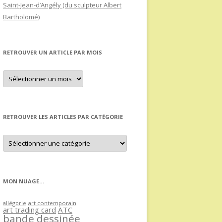
Saint-Jean-d’Angély (du sculpteur Albert
Bartholomé)
RETROUVER UN ARTICLE PAR MOIS
Retrouver
un
article
par
mois
RETROUVER LES ARTICLES PAR CATÉGORIE
Retrouver
les
articles
par
catégorie
MON NUAGE…
allégorie
art contemporain
art trading card
ATC
bande dessinée