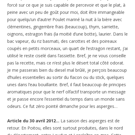
forcé sur ce que je suis capable de percevoir et que le plat, à
peine avec un peu de goût pour moi, doit être immangeable
pour quelqu’un d’autre! Poulet mariné la nuit à la bière avec
clémentines, gingembre frais (beaucoup), thym, sarriette,
oignons, estragon frais (la moitié d’une botte), laurier. Dans le
bac vapeur, du riz basmati, des carottes et des poireaux
coupés en petits morceaux, un quart de l’estragon restant, j’ai
utilisé le reste ciselé dans l’assiette. Bref, je ne vous conseille
pas la recette, mais ce n’est plus le désert total côté odorat.
Je me passerais bien du diesel mal brûlé, je perçois beaucoup
d’huiles essentielles au sortir du flacon ou du stick, quelques
unes dans l’eau bouillante. Bref, il faut beaucoup de principes
aromatiques pour que le nerf olfactif transporte un message
et je passe encore l’essentiel du temps dans un monde sans
odeurs. Ce fut zéro pointé dimanche pour les asperges…
Article du 30 avril 2012…
La saison des asperges est de
retour. En Poitou, elles sont surtout produites, dans le nord