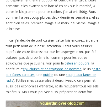
du département, entre Loudun et Lencloître en gros. Cette
semaine, elles avaient bien baissé en prix sur le marché, 4
euros le kilogramme pour ce calibre, j’en ai pris 500g. Bon,
comme il a beaucoup plu ces deux dernières semaines, elles
sont bien sales, premier lavage à la main, deuxième lavage à
la brosse…
… car j’ai décidé de tout cuisiner cette fois encore… à part le
tout petit bout de la base [attention, il faut vous assurer
auprès de votre fournisseur que les asperges n’ont pas été
traitées, pas de problème ici, comme pour les autres
épluchures que je cuisine, voir pour le
céleri en poudre
, la
confiture d’
épluchures et de trognons de pomme
, le un
pesto
aux fanes carottes
, une
quiche
ou une
soupe aux fanes de
radis
]. J’utilise mes casseroles à deux niveaux, cela permet
aussi des économies d’énergie, et de récupérer tous les sels
minéraux. Mais vous pouvez aussi préparer en deux fois.