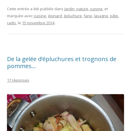
Cette entrée a été publiée dans
Jardin, nature, cuisine
, et
marquée avec
cuisine
,
épinard
,
épluchure
,
fane
,
lasagne
,
pâte
,
radis
, le
15 novembre 2014
.
De la gelée d’épluchures et trognons de
pommes…
17 réponses