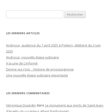
Rechercher :
LES DERNIERS ARTICLES
Androcur, audience du 7 avril 2025 à Poitiers, délibéré du 2 juin
2025
Androcur, nouvelle étape judiciaire
A la une de L’informé
Devine qui c’est… Histoire de prosopagnosie
Une nouvelle étape judiciaire importante
LES DERNIERS COMMENTAIRES
Véronique Dujardin
dans
Le monument aux morts de Saint-Jean-
d’Angély (du sculpteur Albert Bartholomé)