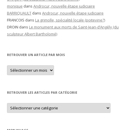
monique
dans
Androcur, nouvelle étape judiciaire
BARRIQUAULT
dans
Androcur, nouvelle étape judiciaire
FRANCOIS
dans
La grimolle, spécialité locale (poitevine?)
DROIN
dans
Le monument aux morts de Saint-Jean-d’Angély (du
sculpteur Albert Bartholomé)
RETROUVER UN ARTICLE PAR MOIS
Retrouver
un
article
par
mois
RETROUVER LES ARTICLES PAR CATÉGORIE
Retrouver
les
articles
par
catégorie