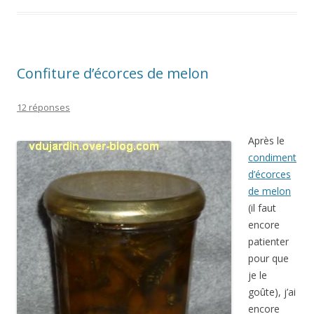
Confiture d’écorces de melon
12 réponses
Après le
condiment
d’écorces
de melon
(il faut
encore
patienter
pour que
je le
goûte), j’ai
encore