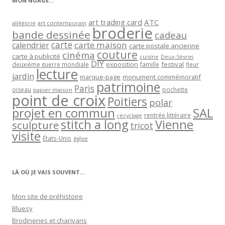
MON NUAGE…
art trading card
ATC
allégorie
art contemporain
broderie
bande dessinée
cadeau
carte
carte maison
calendrier
carte postale ancienne
couture
cinéma
carte à publicité
cuisine
Deux-Sèvres
DIY
exposition
festival
famille
deuxième guerre mondiale
fleur
lecture
jardin
marque-page
monument commémoratif
patrimoine
Paris
oiseau
papier maison
pochette
point de croix
Poitiers
polar
projet en commun
SAL
rentrée littéraire
recyclage
stitch a long
Vienne
sculpture
tricot
visite
États-Unis
église
LÀ OÙ JE VAIS SOUVENT…
Mon site de préhistoire
Bluesy
Brodineries et charivaris