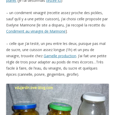
planet
(je l’ai désormais
testée ici
)
– un condiment vinaigré (recette assez proche des pickles,
sauf qu’il y a une petite cuisson), j’ai choisi celle proposée par
Evelyne Marinone [le site a disparu, j’ai recopié la recette du
Condiment au vinaigre de Marinone
].
– celle que j’ai testé, un peu entre les deux, puisque pas mal
de sucre, une cuisson assez longue (1h) et un peu de
vinaigre, trouvée chez
Gamelle production
. J’ai fait une petite
règle de trois pour adapter au poids de mes écorces…Très
facile à faire, de l’eau, du vinaigre, du sucre et quelques
épices (cannelle, poivre, gingembre, girofle).