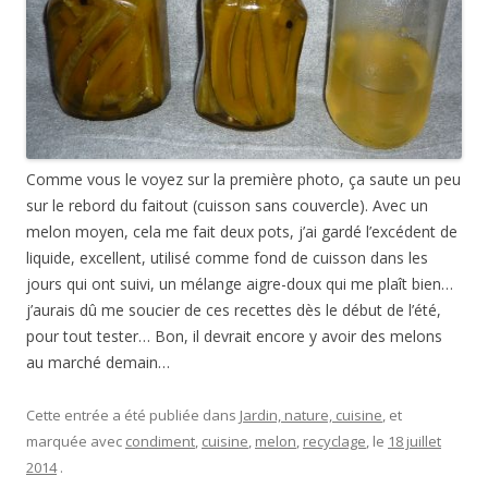
Comme vous le voyez sur la première photo, ça saute un peu
sur le rebord du faitout (cuisson sans couvercle). Avec un
melon moyen, cela me fait deux pots, j’ai gardé l’excédent de
liquide, excellent, utilisé comme fond de cuisson dans les
jours qui ont suivi, un mélange aigre-doux qui me plaît bien…
j’aurais dû me soucier de ces recettes dès le début de l’été,
pour tout tester… Bon, il devrait encore y avoir des melons
au marché demain…
Cette entrée a été publiée dans
Jardin, nature, cuisine
, et
marquée avec
condiment
,
cuisine
,
melon
,
recyclage
, le
18 juillet
2014
.