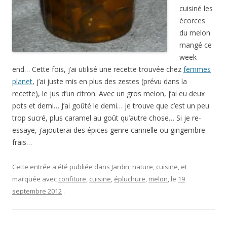
cuisiné les
écorces
du melon
mangé ce
week-
end… Cette fois, j’ai utilisé une recette trouvée chez
femmes
planet
, j’ai juste mis en plus des zestes (prévu dans la
recette), le jus d’un citron. Avec un gros melon, j’ai eu deux
pots et demi… J’ai goûté le demi… je trouve que c’est un peu
trop sucré, plus caramel au goût qu’autre chose… Si je re-
essaye, j’ajouterai des épices genre cannelle ou gingembre
frais…
Cette entrée a été publiée dans
Jardin, nature, cuisine
, et
marquée avec
confiture
,
cuisine
,
épluchure
,
melon
, le
19
septembre 2012
.