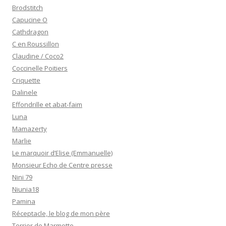
Brodstitch
Capucine O
Cathdragon
C en Roussillon
Claudine / Coco2
Coccinelle Poitiers
Criquette
Dalinele
Effondrille et abat-faim
Luna
Mamazerty
Marlie
Le marquoir d’Elise (Emmanuelle)
Monsieur Echo de Centre presse
Nini 79
Niunia18
Pamina
Réceptacle, le blog de mon père
Terrier de Marmotte