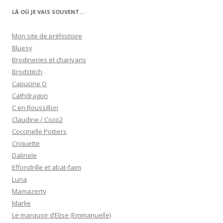
LÀ OÙ JE VAIS SOUVENT…
Mon site de préhistoire
Bluesy
Brodineries et charivaris
Brodstitch
Capucine O
Cathdragon
C en Roussillon
Claudine / Coco2
Coccinelle Poitiers
Criquette
Dalinele
Effondrille et abat-faim
Luna
Mamazerty
Marlie
Le marquoir d’Elise (Emmanuelle)