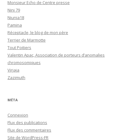
Monsieur Echo de Centre presse
Nini 79
Niunia18
Pamina
Réceptacle, le blog de mon père
Terrier de Marmotte
Tout Poitiers
Valentin Apac, Association de porteurs d’anomalies
chromosomiques
Virjaja
Zazimuth
MÉTA
Connexion
Flux des publications
Flux des commentaires
Site de WordPress-FR