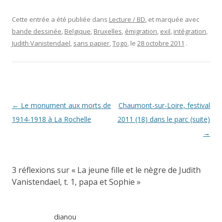
Cette entrée a été publiée dans
Lecture / BD
, et marquée avec
bande dessinée
,
Belgique
,
Bruxelles
,
émigration
,
exil
,
intégration
,
Judith Vanistendael
,
sans papier
,
Togo
, le
28 octobre 2011
.
Navigation
←
Le monument aux morts de
Chaumont-sur-Loire, festival
des
1914-1918 à La Rochelle
2011 (18) dans le parc (suite)
articles
→
3 réflexions sur «
La jeune fille et le nègre de Judith
Vanistendael, t. 1, papa et Sophie
»
dianou