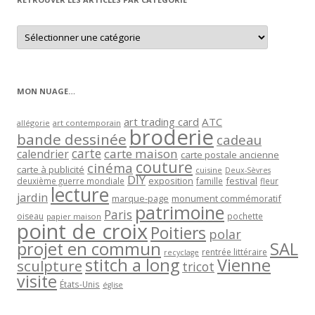
Retrouver
les
articles
par
catégorie
MON NUAGE…
art trading card
ATC
allégorie
art contemporain
broderie
bande dessinée
cadeau
carte
carte maison
calendrier
carte postale ancienne
couture
cinéma
carte à publicité
cuisine
Deux-Sèvres
DIY
exposition
festival
famille
deuxième guerre mondiale
fleur
lecture
jardin
marque-page
monument commémoratif
patrimoine
Paris
oiseau
papier maison
pochette
point de croix
Poitiers
polar
projet en commun
SAL
rentrée littéraire
recyclage
stitch a long
Vienne
sculpture
tricot
visite
États-Unis
église