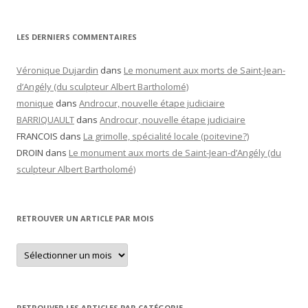
LES DERNIERS COMMENTAIRES
Véronique Dujardin
dans
Le monument aux morts de Saint-Jean-
d’Angély (du sculpteur Albert Bartholomé)
monique
dans
Androcur, nouvelle étape judiciaire
BARRIQUAULT
dans
Androcur, nouvelle étape judiciaire
FRANCOIS
dans
La grimolle, spécialité locale (poitevine?)
DROIN
dans
Le monument aux morts de Saint-Jean-d’Angély (du
sculpteur Albert Bartholomé)
RETROUVER UN ARTICLE PAR MOIS
Retrouver
un
article
par
mois
RETROUVER LES ARTICLES PAR CATÉGORIE