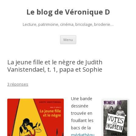
Le blog de Véronique D
Lecture, patrimoine, cinéma, bricolage, broderie…
Aller
Menu
au
contenu
La jeune fille et le nègre de Judith
Vanistendael, t. 1, papa et Sophie
3 réponses
Une bande
dessinée
trouvée en
fouillant les
bacs de la
médiathèqu