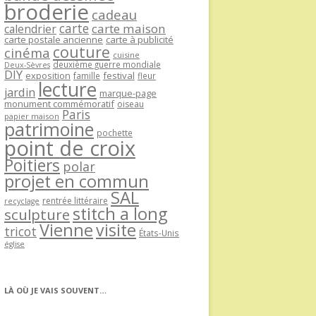
broderie
cadeau
carte
carte maison
calendrier
carte postale ancienne
carte à publicité
couture
cinéma
cuisine
deuxième guerre mondiale
Deux-Sèvres
DIY
exposition
festival
famille
fleur
lecture
jardin
marque-page
monument commémoratif
oiseau
Paris
papier maison
patrimoine
pochette
point de croix
Poitiers
polar
projet en commun
SAL
rentrée littéraire
recyclage
stitch a long
sculpture
Vienne
visite
tricot
États-Unis
église
LÀ OÙ JE VAIS SOUVENT…