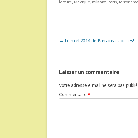
lecture
,
Mexique
,
militant
,
Paris
,
terrorism
Navigation
←
Le miel 2014 de Parrains d’abeilles!
des
articles
Laisser un commentaire
Votre adresse e-mail ne sera pas publié
Commentaire
*