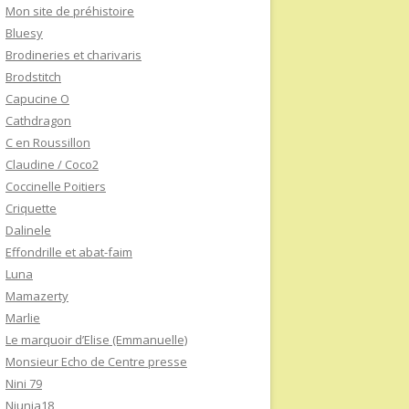
Mon site de préhistoire
Bluesy
Brodineries et charivaris
Brodstitch
Capucine O
Cathdragon
C en Roussillon
Claudine / Coco2
Coccinelle Poitiers
Criquette
Dalinele
Effondrille et abat-faim
Luna
Mamazerty
Marlie
Le marquoir d’Elise (Emmanuelle)
Monsieur Echo de Centre presse
Nini 79
Niunia18