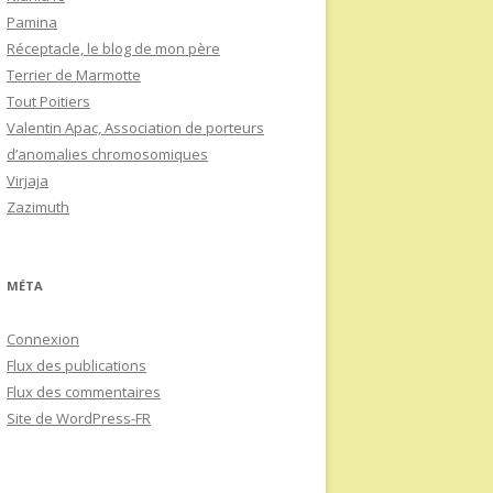
Pamina
Réceptacle, le blog de mon père
Terrier de Marmotte
Tout Poitiers
Valentin Apac, Association de porteurs
d’anomalies chromosomiques
Virjaja
Zazimuth
MÉTA
Connexion
Flux des publications
Flux des commentaires
Site de WordPress-FR