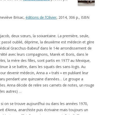
eviève Brisac,
éditions de l’Olivier
, 2014, 306 p., ISBN
Jacob, deux sœurs, la soixantaine. La première, seule,
ant passé oublié, déprime, la deuxième est médecin et gère
 médical Gracchus-Babeuf dans le 14e arrondissement de
milité avec leurs compagnons, Marek et Boris, dans le
lini, la mère des filles, sont partis en 1977 au Mexique,
inue à se battre, dans les squats des sans-logis. Au
our devenir médecin, Anna a « trahi » en publiant leur
paru pendant une quinzaine d’années… Le groupe a
ées. Anna décide de relire ses carnets de notes, un rouge
 (les autres) …
r si on se trouve aujourd’hui ou dans les années 1970,
prit d’Anna, anarchiste puis écrivaine mais toujours un