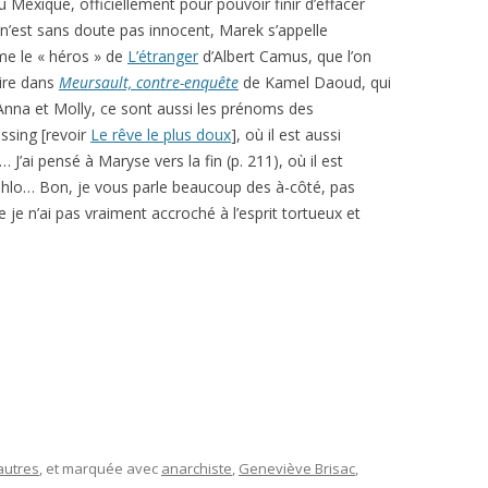
 Mexique, officiellement pour pouvoir finir d’effacer
 n’est sans doute pas innocent, Marek s’appelle
e le « héros » de
L’étranger
d’Albert Camus, que l’on
aire dans
Meursault, contre-enquête
de Kamel Daoud, qui
s. Anna et Molly, ce sont aussi les prénoms des
ssing [revoir
Le rêve le plus doux
], où il est aussi
J’ai pensé à Maryse vers la fin (p. 211), où il est
ahlo… Bon, je vous parle beaucoup des à-côté, pas
je n’ai pas vraiment accroché à l’esprit tortueux et
autres
, et marquée avec
anarchiste
,
Geneviève Brisac
,