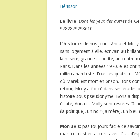
Hérisson
.
Le livre:
Dans les yeux des autres
de Gen
9782879298610
.
L’histoire:
de nos jours. Anna et Molly 
sans logement à elle, écrivain au brill
la misère, grande et petite, au centre
Paris. Dans les années 1970, elles ont 
milieu anarchiste. Tous les quatre et Mé
où Marek est mort en prison. Boris cont
retour, Molly a foncé dans ses études p
histoire sous pseudonyme, Boris a dis
éclaté, Anna et Molly sont restées fâch
(la politique), un noir (la mère), un bleu
Mon avis:
pas toujours facile de savoi
mais cela est en accord avec l’état d’es