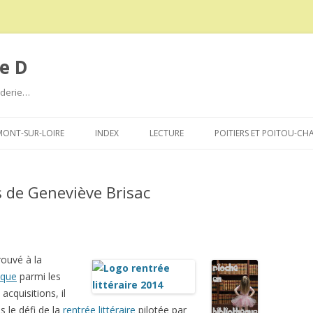
e D
roderie…
Aller
au
ONT-SUR-LOIRE
INDEX
LECTURE
POITIERS ET POITOU-CH
contenu
s de Geneviève Brisac
rouvé à la
èque
parmi les
acquisitions, il
s le défi de la
rentrée littéraire
pilotée par