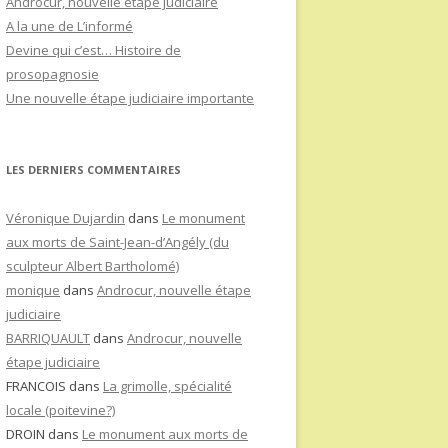
Androcur, nouvelle étape judiciaire
A la une de L’informé
Devine qui c’est… Histoire de
prosopagnosie
Une nouvelle étape judiciaire importante
LES DERNIERS COMMENTAIRES
Véronique Dujardin
dans
Le monument
aux morts de Saint-Jean-d’Angély (du
sculpteur Albert Bartholomé)
monique
dans
Androcur, nouvelle étape
judiciaire
BARRIQUAULT
dans
Androcur, nouvelle
étape judiciaire
FRANCOIS
dans
La grimolle, spécialité
locale (poitevine?)
DROIN
dans
Le monument aux morts de