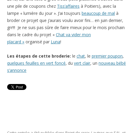
une pile de coupons chez
Tiss’affaires
à Poitiers), avec la
lampe « lumière du jour ». J’ai toujours
beaucoup de mal
à
broder ce projet que j’aurais voulu avoir fini… en juin dernier,
grr!!! Je ne suis pas sûre de faire mieux pour le mois prochain
dans le cadre du projet «
Chat va vider mon
placard »
organisé par
Luna
!
Les étapes de cette broderie:
le
chat
, le
premier poupon
,
quelques feuilles en vert foncé
, du
vert clair
, un
nouveau bébé
s’annonce
Cette entrée a été publiée dans
Point de croix / autres que SAL
, et