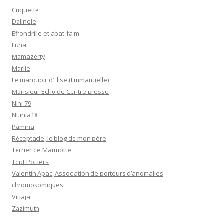
Criquette
Dalinele
Effondrille et abat-faim
Luna
Mamazerty
Marlie
Le marquoir d’Elise (Emmanuelle)
Monsieur Echo de Centre presse
Nini 79
Niunia18
Pamina
Réceptacle, le blog de mon père
Terrier de Marmotte
Tout Poitiers
Valentin Apac, Association de porteurs d’anomalies
chromosomiques
Virjaja
Zazimuth