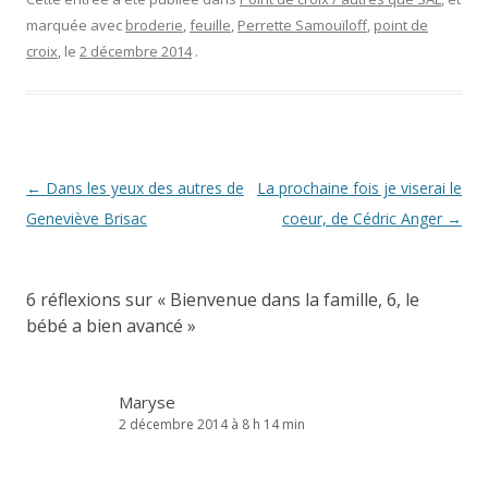
marquée avec
broderie
,
feuille
,
Perrette Samouïloff
,
point de
croix
, le
2 décembre 2014
.
Navigation
←
Dans les yeux des autres de
La prochaine fois je viserai le
des
Geneviève Brisac
coeur, de Cédric Anger
→
articles
6 réflexions sur «
Bienvenue dans la famille, 6, le
bébé a bien avancé
»
Maryse
2 décembre 2014 à 8 h 14 min