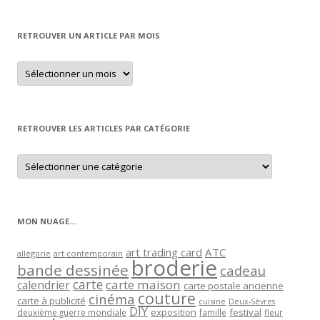
RETROUVER UN ARTICLE PAR MOIS
Retrouver
un
article
par
mois
RETROUVER LES ARTICLES PAR CATÉGORIE
Retrouver
les
articles
par
catégorie
MON NUAGE…
art trading card
ATC
allégorie
art contemporain
broderie
bande dessinée
cadeau
carte
carte maison
calendrier
carte postale ancienne
couture
cinéma
carte à publicité
cuisine
Deux-Sèvres
DIY
exposition
festival
famille
deuxième guerre mondiale
fleur