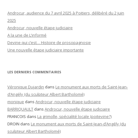
Androcur, audience du 7 avril 2025 à Poitiers, délibéré du 2 juin
2025
Androcur, nouvelle étape judiciaire
A la une de L’informé
Devine qui c’est… Histoire de prosopagnosie
Une nouvelle étape judiciaire importante
LES DERNIERS COMMENTAIRES
Véronique Dujardin
dans
Le monument aux morts de Saint-Jean-
d’Angély (du sculpteur Albert Bartholomé)
monique
dans
Androcur, nouvelle étape judiciaire
BARRIQUAULT
dans
Androcur, nouvelle étape judiciaire
FRANCOIS
dans
La grimolle, spécialité locale (poitevine?)
DROIN
dans
Le monument aux morts de Saint-Jean-d’Angély (du
sculpteur Albert Bartholomé)