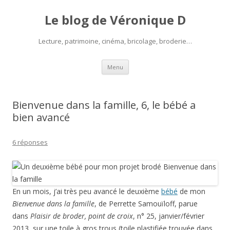
Le blog de Véronique D
Lecture, patrimoine, cinéma, bricolage, broderie…
Aller
Menu
au
contenu
Bienvenue dans la famille, 6, le bébé a
bien avancé
6 réponses
En un mois, j’ai très peu avancé le deuxième
bébé
de mon
Bienvenue dans la famille
, de Perrette Samouïloff, parue
dans
Plaisir de broder, point de croix
, n° 25, janvier/février
2013, sur une toile à gros trous (toile plastifiée trouvée dans