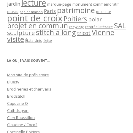
lecture
jardin
marque-page
monument commémoratif
patrimoine
Paris
oiseau
papier maison
pochette
point de croix
Poitiers
polar
projet en commun
SAL
rentrée littéraire
recyclage
stitch a long
Vienne
sculpture
tricot
visite
États-Unis
église
LÀ OÙ JE VAIS SOUVENT…
Mon site de préhistoire
Bluesy
Brodineries et charivaris
Brodstitch
Capucine O
Cathdragon
C en Roussillon
Claudine / Coco2
Coccinelle Poitiers