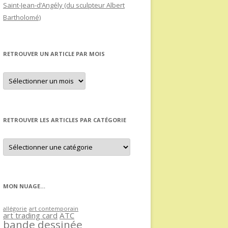
Saint-Jean-d’Angély (du sculpteur Albert
Bartholomé)
RETROUVER UN ARTICLE PAR MOIS
Retrouver
un
article
par
mois
RETROUVER LES ARTICLES PAR CATÉGORIE
Retrouver
les
articles
par
catégorie
MON NUAGE…
allégorie
art contemporain
art trading card
ATC
bande dessinée