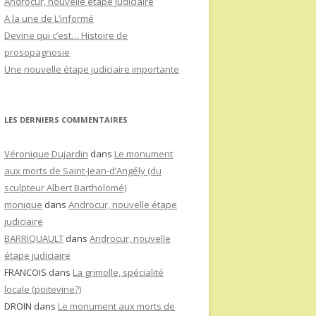
Androcur, nouvelle étape judiciaire
A la une de L’informé
Devine qui c’est… Histoire de
prosopagnosie
Une nouvelle étape judiciaire importante
LES DERNIERS COMMENTAIRES
Véronique Dujardin
dans
Le monument
aux morts de Saint-Jean-d’Angély (du
sculpteur Albert Bartholomé)
monique
dans
Androcur, nouvelle étape
judiciaire
BARRIQUAULT
dans
Androcur, nouvelle
étape judiciaire
FRANCOIS
dans
La grimolle, spécialité
locale (poitevine?)
DROIN
dans
Le monument aux morts de