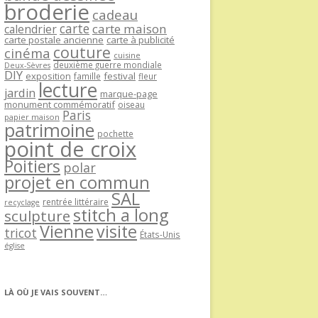
broderie
cadeau
carte
carte maison
calendrier
carte postale ancienne
carte à publicité
couture
cinéma
cuisine
deuxième guerre mondiale
Deux-Sèvres
DIY
exposition
festival
famille
fleur
lecture
jardin
marque-page
monument commémoratif
oiseau
Paris
papier maison
patrimoine
pochette
point de croix
Poitiers
polar
projet en commun
SAL
rentrée littéraire
recyclage
stitch a long
sculpture
Vienne
visite
tricot
États-Unis
église
LÀ OÙ JE VAIS SOUVENT…