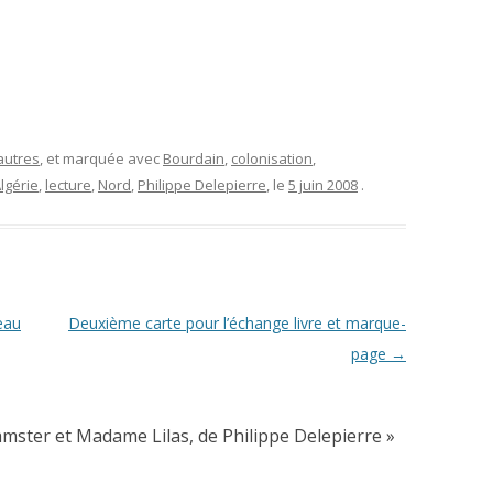
autres
, et marquée avec
Bourdain
,
colonisation
,
lgérie
,
lecture
,
Nord
,
Philippe Delepierre
, le
5 juin 2008
.
teau
Deuxième carte pour l’échange livre et marque-
page
→
amster et Madame Lilas, de Philippe Delepierre
»