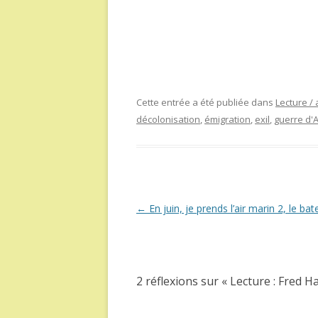
Cette entrée a été publiée dans
Lecture / 
décolonisation
,
émigration
,
exil
,
guerre d'A
Navigation
←
En juin, je prends l’air marin 2, le ba
des
articles
2 réflexions sur «
Lecture : Fred H