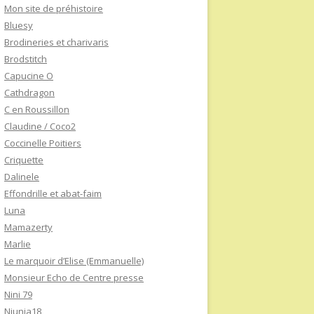
Mon site de préhistoire
Bluesy
Brodineries et charivaris
Brodstitch
Capucine O
Cathdragon
C en Roussillon
Claudine / Coco2
Coccinelle Poitiers
Criquette
Dalinele
Effondrille et abat-faim
Luna
Mamazerty
Marlie
Le marquoir d’Elise (Emmanuelle)
Monsieur Echo de Centre presse
Nini 79
Niunia18