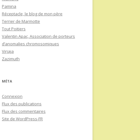
Pamina
Réceptacle, le blog de mon père
Terrier de Marmotte
Tout Poitiers
Valentin Apac, Association de porteurs
d’anomalies chromosomiques
Virjaja
Zazimuth
MÉTA
Connexion
Flux des publications
Flux des commentaires
Site de WordPress-FR