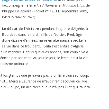
l’accompagner le livre
Fred Hamster et Madame Lilas
, de
Philippe Delepierre (Pocket n° 12511, septembre 2005,
ISBN 2-266-15176-2).
Le début de l’histoire :
pendant la guerre d’Algérie, à
Bourdain, dans le nord, le fils de l’épicier, Fred, âgé
d’une dizaine d’années, narre en alternance avec Leïla
sa vie dans ce trou perdu. Leïla s’est enfuie d’Algérie
sé un marinier. Depuis quelques années, son couple va à
niche par son mari. Au jour le jour, le lecteur suit la vie
 racisme ordinaire.
sait longtemps que je n’avais pas lu un livre d’un seul coup,
 nuit… Merci à Laurence de m’avoir fait découvrir ce livre
de du Poulpe, un des rares que je n’ai pas lu et qu’il faudra