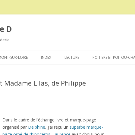
e D
roderie…
Aller
au
ONT-SUR-LOIRE
INDEX
LECTURE
POITIERS ET POITOU-CH
contenu
t Madame Lilas, de Philippe
Dans le cadre de l’échange livre et marque-page
organisé par
Delphine
, j’ai reçu un
superbe marque-
page orné de rhinocéros
.
Laurence
avait choisi pour