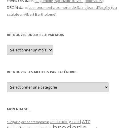
FRANCOIS
dans
La grimolle, spécialité locale (poitevine?)
DROIN
dans
Le monument aux morts de Saint-Jean-d’Angély (du
sculpteur Albert Bartholomé)
RETROUVER UN ARTICLE PAR MOIS
Retrouver
un
article
par
mois
RETROUVER LES ARTICLES PAR CATÉGORIE
Retrouver
les
articles
par
catégorie
MON NUAGE…
art trading card
ATC
allégorie
art contemporain
broderie