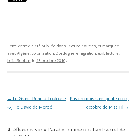
Cette entrée a été publiée dans
Lecture / autres
, et marquée
avec
Algérie
,
colonisation
,
Dordogne
,
émigration
,
exil
,
lecture
,
Leïla Sebbar
, le
13 octobre 2010
.
Navigation
←
Le Grand-Rond à Toulouse
Pas un mois sans petite croix,
des
(6) : le David de Mercié
octobre de Miss Fil
→
articles
4 réflexions sur «
L’arabe comme un chant secret de