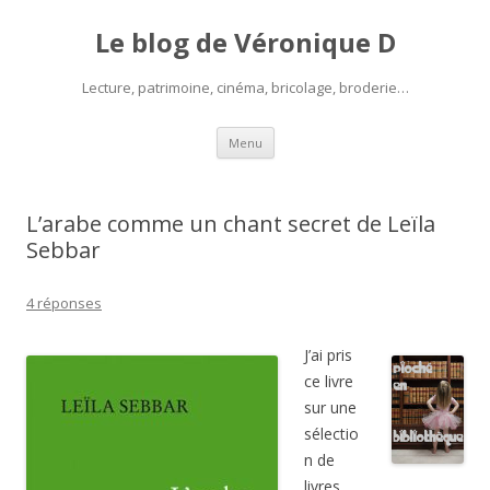
Le blog de Véronique D
Lecture, patrimoine, cinéma, bricolage, broderie…
Aller
Menu
au
contenu
L’arabe comme un chant secret de Leïla
Sebbar
4 réponses
J’ai pris
ce livre
sur une
sélectio
n de
livres