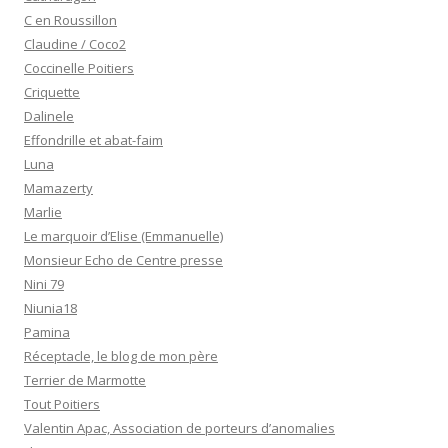
C en Roussillon
Claudine / Coco2
Coccinelle Poitiers
Criquette
Dalinele
Effondrille et abat-faim
Luna
Mamazerty
Marlie
Le marquoir d’Elise (Emmanuelle)
Monsieur Echo de Centre presse
Nini 79
Niunia18
Pamina
Réceptacle, le blog de mon père
Terrier de Marmotte
Tout Poitiers
Valentin Apac, Association de porteurs d’anomalies