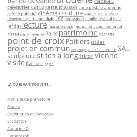
bande dessinée
cadeau
carte
carte maison
calendrier
carte postale ancienne
couture
cinéma
carte à publicité
cuisine
Deux-Sèvres
DIY
exposition
festival
famille
deuxième guerre mondiale
fleur
lecture
jardin
marque-page
monument commémoratif
patrimoine
Paris
oiseau
papier maison
pochette
point de croix
Poitiers
polar
projet en commun
SAL
rentrée littéraire
recyclage
stitch a long
Vienne
sculpture
tricot
visite
États-Unis
église
LÀ OÙ JE VAIS SOUVENT…
Mon site de préhistoire
Bluesy
Brodineries et charivaris
Brodstitch
Capucine O
Cathdragon