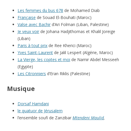
Les femmes du bus 678
de Mohamed Diab
Française
de Souad El-Bouhati (Maroc)
Valse avec Bachir
d’Ari Folman (Liban, Palestine)
Je veux voir
de Johana Hadjithomas et Khalil Joreige
(Liban)
Paris à tout prix
de Ree Kherici (Maroc)
Yves Saint-Laurent
de Jalil Lespert (Algérie, Maroc)
La Vierge, les coptes et moi
de Namir Abdel Messeeh
(Egypte)
Les Citronniers
d’Eran Riklis (Palestine)
Musique
Dorsaf Hamdani
le quatuor de Jérusalem
l’ensemble soufi de Zanzibar
Mtendeni Maulid
,