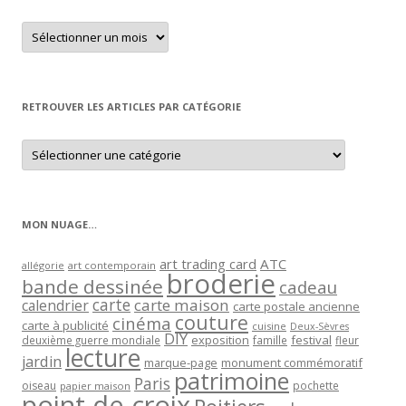
Retrouver
un
article
par
mois
RETROUVER LES ARTICLES PAR CATÉGORIE
Retrouver
les
articles
par
catégorie
MON NUAGE…
art trading card
ATC
allégorie
art contemporain
broderie
bande dessinée
cadeau
carte
carte maison
calendrier
carte postale ancienne
couture
cinéma
carte à publicité
cuisine
Deux-Sèvres
DIY
exposition
festival
famille
deuxième guerre mondiale
fleur
lecture
jardin
marque-page
monument commémoratif
patrimoine
Paris
oiseau
papier maison
pochette
point de croix