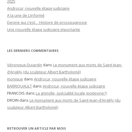
2025
Androcur, nouvelle étape judiciaire
A la une de L’informé
Devine qui c’est… Histoire de prosopagnosie
Une nouvelle étape judiciaire importante
LES DERNIERS COMMENTAIRES
Véronique Dujardin
dans
Le monument aux morts de Saint-Jean-
d’Angély (du sculpteur Albert Bartholomé)
monique
dans
Androcur, nouvelle étape judiciaire
BARRIQUAULT
dans
Androcur, nouvelle étape judiciaire
FRANCOIS
dans
La grimolle, spécialité locale (poitevine?)
DROIN
dans
Le monument aux morts de Saint-Jean-d’Angély (du
sculpteur Albert Bartholomé)
RETROUVER UN ARTICLE PAR MOIS