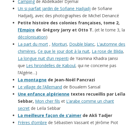
Camping
de Abdelkader Djemaï
Un si parfait jardin de Sofiane Hadjadj
de Sofiane
Hadjadj, avec des photographies de Michel Denancé
Petite histoire des colonies françaises, tome 2,
l’Empire
de Grégory Jarry et Otto T.
(et le tome 3, la
décolonisation
)
La part du mort
,
Morituri
,
Double blanc
,
L’automne des
chimères
,
Ce que le jour doit à la nuit
,
La rose de Blida
,
La longue nuit d’un repenti
de Yasmina Khadra (ainsi
que
Les hirondelles de Kaboul
, qui ne concerne pas
l’Algérie…)
La montagne
de Jean-Noël Pancrazi
Le village de l’Allemand
de Boualem Sansal
Une enfance algérienne
textes recueillis par Leïla
Sebbar,
Mon cher fils
et
L’arabe comme un chant
secret
de Leïla Sebbar
La meilleure façon de s’aimer
de Akli Tadjer
Frères d’ombre
de Sébastien Vassant et Jérôme Piot