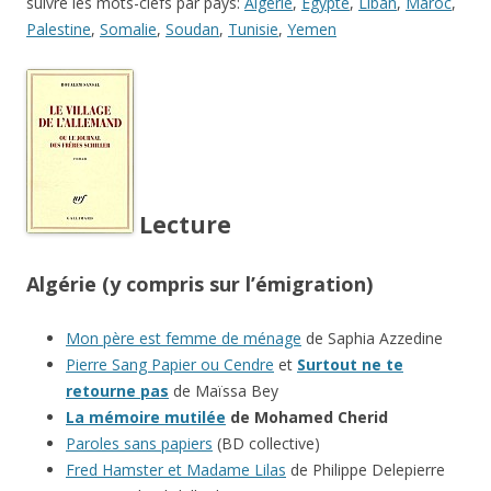
suivre les mots-clefs par pays:
Algérie
,
Egypte
,
Liban
,
Maroc
,
Palestine
,
Somalie
,
Soudan
,
Tunisie
,
Yemen
Lecture
Algérie (y compris sur l’émigration)
Mon père est femme de ménage
de Saphia Azzedine
Pierre Sang Papier ou Cendre
et
Surtout ne te
retourne pas
de Maïssa Bey
La mémoire mutilée
de Mohamed Cherid
Paroles sans papiers
(BD collective)
Fred Hamster et Madame Lilas
de Philippe Delepierre