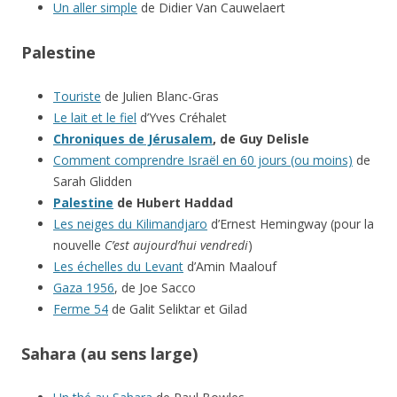
Un aller simple
de Didier Van Cauwelaert
Palestine
Touriste
de Julien Blanc-Gras
Le lait et le fiel
d’Yves Créhalet
Chroniques de Jérusalem
, de Guy Delisle
Comment comprendre Israël en 60 jours (ou moins)
de
Sarah Glidden
Palestine
de Hubert Haddad
Les neiges du Kilimandjaro
d’Ernest Hemingway (pour la
nouvelle
C
’est aujourd’hui vendredi
)
Les échelles du Levant
d’Amin Maalouf
Gaza 1956
, de Joe Sacco
Ferme 54
de Galit Seliktar et Gilad
Sahara (au sens large)