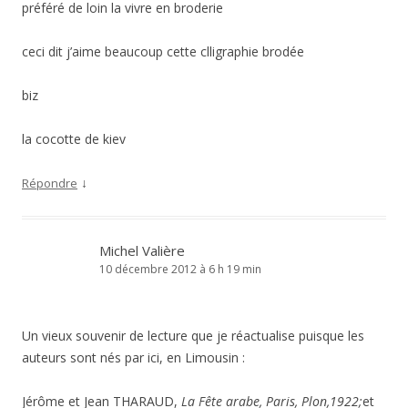
préféré de loin la vivre en broderie
ceci dit j’aime beaucoup cette clligraphie brodée
biz
la cocotte de kiev
↓
Répondre
Michel Valière
10 décembre 2012 à 6 h 19 min
Un vieux souvenir de lecture que je réactualise puisque les
auteurs sont nés par ici, en Limousin :
Jérôme et Jean THARAUD,
La Fête arabe, Paris, Plon,1922;
et