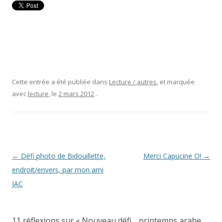
Cette entrée a été publiée dans
Lecture / autres
, et marquée
avec
lecture
, le
2 mars 2012
.
Navigation
←
Défi photo de Bidouillette,
Merci Capucine O!
→
des
endroit/envers, par mon ami
articles
JAC
11 réflexions sur «
Nouveau défi… printemps arabe