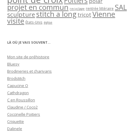
Poitiers
polar
projet en commun
SAL
rentrée littéraire
recyclage
stitch a long
Vienne
sculpture
tricot
visite
États-Unis
église
LÀ OÙ JE VAIS SOUVENT…
Mon site de préhistoire
Bluesy
Brodineries et charivaris
Brodstitch
Capucine O
Cathdragon
C en Roussillon
Claudine / Coco2
Coccinelle Poitiers
Criquette
Dalinele