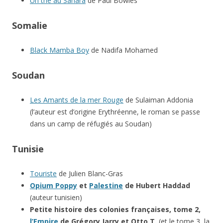
Un thé au Sahara
de Paul Bowles
Somalie
Black Mamba Boy
de Nadifa Mohamed
Soudan
Les Amants de la mer Rouge
de Sulaiman Addonia
(l’auteur est d’origine Erythréenne, le roman se passe
dans un camp de réfugiés au Soudan)
Tunisie
Touriste
de Julien Blanc-Gras
Opium Poppy
et
Palestine
de Hubert Haddad
(auteur tunisien)
Petite histoire des colonies françaises, tome 2,
l’Empire
de Grégory Jarry et Otto T.
(et le tome 3, la