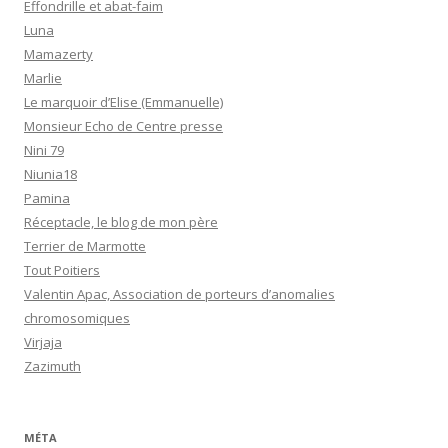
Effondrille et abat-faim
Luna
Mamazerty
Marlie
Le marquoir d’Elise (Emmanuelle)
Monsieur Echo de Centre presse
Nini 79
Niunia18
Pamina
Réceptacle, le blog de mon père
Terrier de Marmotte
Tout Poitiers
Valentin Apac, Association de porteurs d’anomalies
chromosomiques
Virjaja
Zazimuth
MÉTA